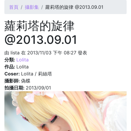
您在這裡
首頁
攝影集
蘿莉塔的旋律 @2013.09.01
蘿莉塔的旋律
@2013.09.01
由
lista
在 2013/11/03 下午 08:27 發表
分類:
Lolita
作品:
Lolita
Coser:
Lolita / 莉絲塔
攝影師:
偽蝶
拍攝日期:
2013/09/01