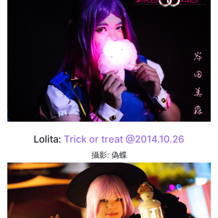
Lolita:
Trick or treat @2014.10.26
攝影: 偽蝶