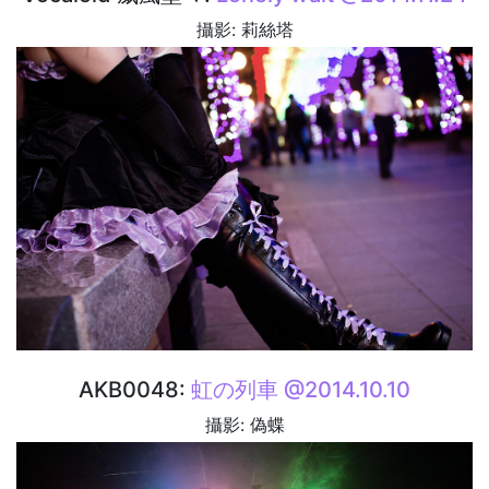
攝影: 莉絲塔
AKB0048:
虹の列車 @2014.10.10
攝影: 偽蝶