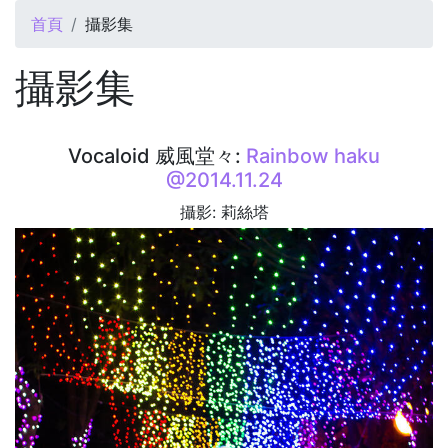
您在這裡
首頁
攝影集
攝影集
Vocaloid 威風堂々:
Rainbow haku
@2014.11.24
攝影: 莉絲塔