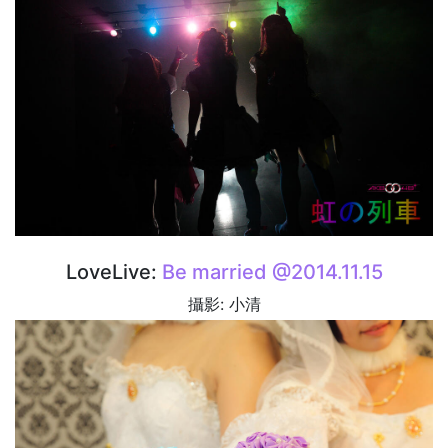
LoveLive:
Be married @2014.11.15
攝影: 小清