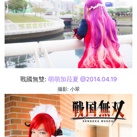
戰國無雙:
萌萌加菈夏 @2014.04.19
攝影: 小翠