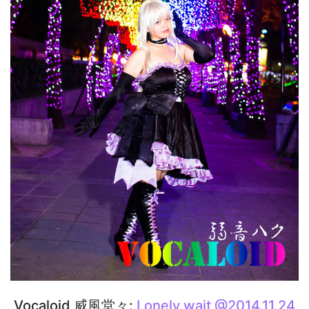
Vocaloid 威風堂々:
Lonely wait @2014.11.24