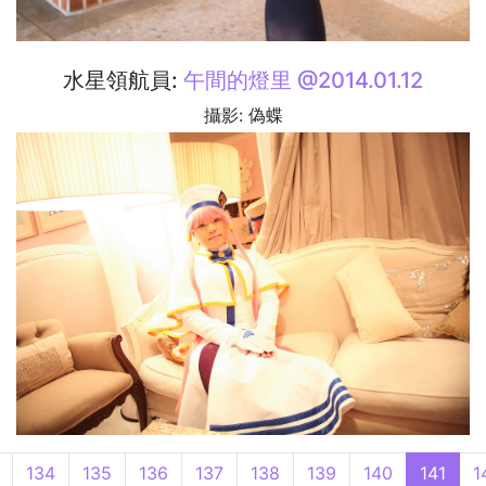
水星領航員:
午間的燈里 @2014.01.12
攝影: 偽蝶
134
135
136
137
138
139
140
141
1