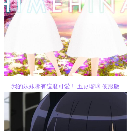
我的妹妹哪有這麼可愛！ 五更瑠璃 便服版