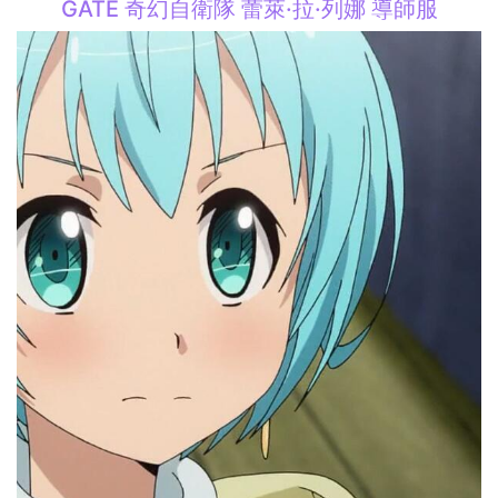
GATE 奇幻自衛隊 蕾萊·拉·列娜 導師服