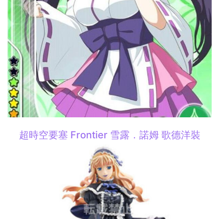
超時空要塞 Frontier 雪露．諾姆 歌德洋裝