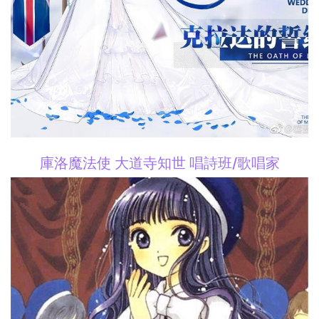
庫洛魔法使 大道寺知世 唱詩班/歌唱家