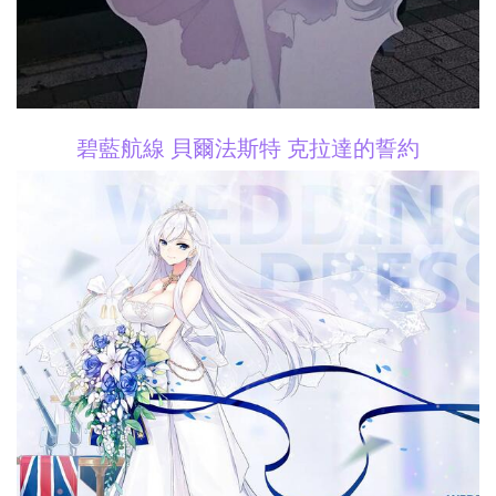
碧藍航線 貝爾法斯特 克拉達的誓約