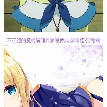
不正經的魔術講師與禁忌教典 露米婭·汀謝爾