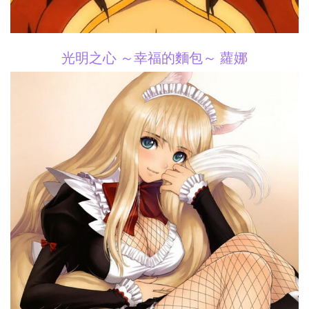
光明之心 ～幸福的麵包～ 蘿娜