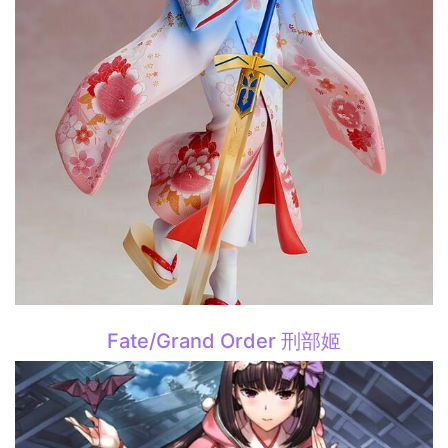
Fate/Grand Order 刑部姬