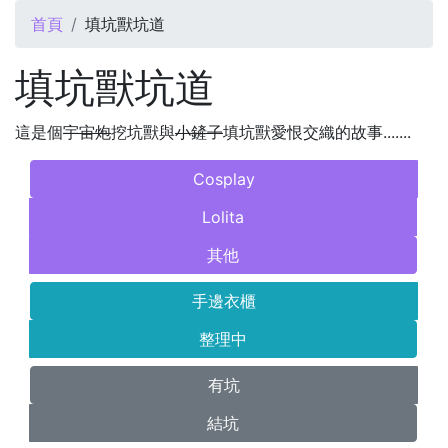
您在這裡
首頁
填坑獸坑道
填坑獸坑道
這是個
宇宙炮
挖坑獸與
小鏟子
填坑獸愛恨交織的故事.......
Cosplay
Lolita
其他
手邊衣櫃
整理中
有坑
結坑