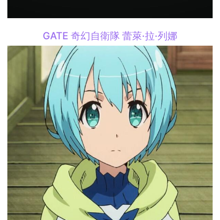
GATE 奇幻自衛隊 蕾萊·拉·列娜