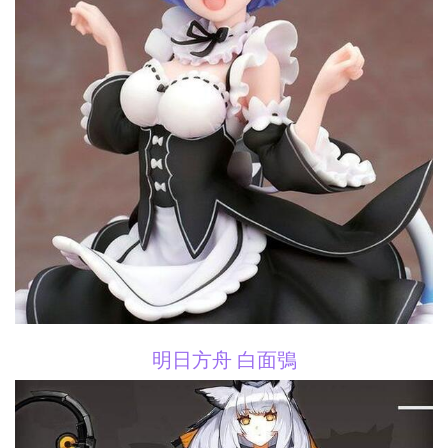
明日方舟 白面鴞