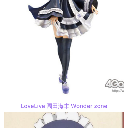
LoveLive 園田海未 Wonder zone