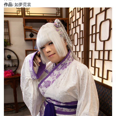
作品:
如夢霓裳