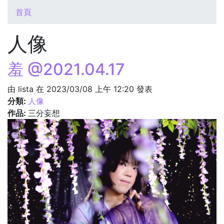
您在這裡
首頁
人像
羞 @2021.04.17
由
lista
在 2023/03/08 上午 12:20 發表
分類:
人像
作品:
三分妄想