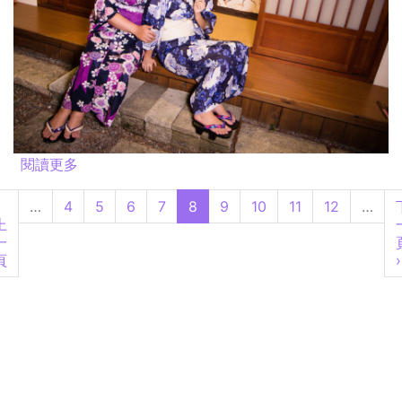
閱讀更多
關於乘涼 @2017.11.25
…
4
5
6
7
8
9
10
11
12
…
上
一
頁
›