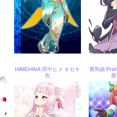
HIMEHINA 田中ヒメ キセキ
賽馬娘 Pret
色
鹿