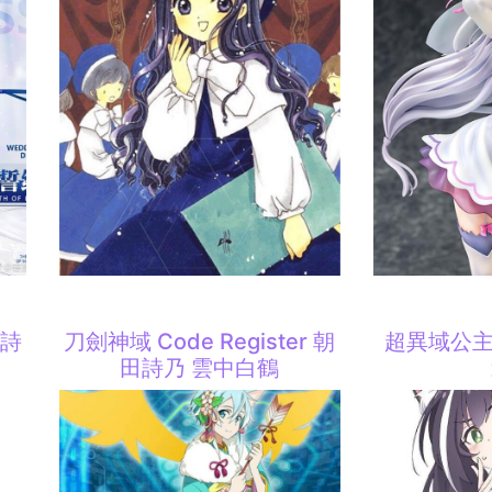
田詩
刀劍神域 Code Register 朝
超異域公主連
田詩乃 雲中白鶴