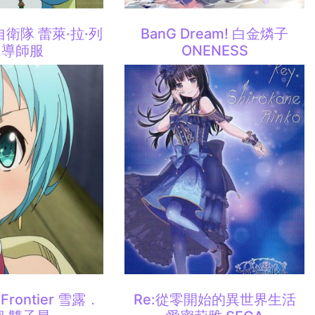
自衛隊 蕾萊·拉·列
BanG Dream! 白金燐子
 導師服
ONENESS
rontier 雪露．
Re:從零開始的異世界生活