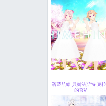
碧藍航線 貝爾法斯特 克
的誓約