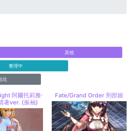
其他
整理中
結坑
 night 阿爾托莉雅·
Fate/Grand Order 刑部姬
著ver. (振袖)