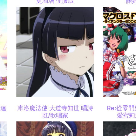
更瑠璃 便服版
諾
拉達
庫洛魔法使 大道寺知世 唱詩
Re:從零
班/歌唱家
愛蜜莉