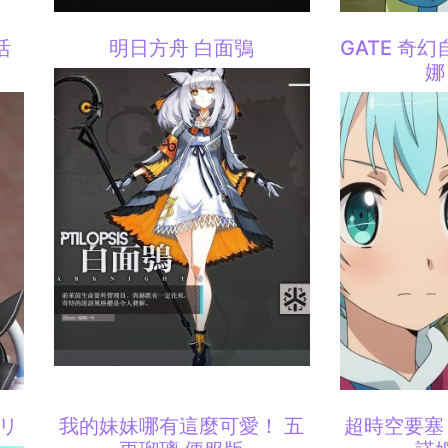
活
明日方舟 白面鴞
GATE 奇幻
娜
バリ
我的妹妹哪有這麼可愛！ 五
超時空要塞 F