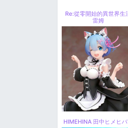
Re:從零開始的異世界生
雷姆
HIMEHINA 田中ヒメヒ