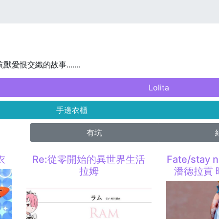
獸愛恨交織的故事.......
Lolita
手邊衣櫃
有坑
衣
Re:從零開始的異世界生活
Fate/stay
拉姆
潘德拉貢 晴