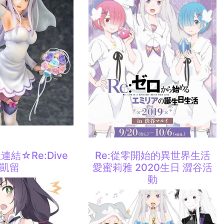
結☆Re:Dive
Re:從零開始的異世界生活
凱留
愛蜜莉雅 2020生日 澀谷活
動