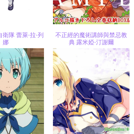
自衛隊 蕾萊·拉·列
不正經的魔術講師與禁忌教
娜
典 露米婭·汀謝爾