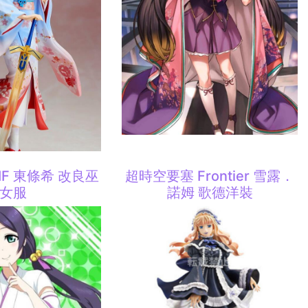
 SIF 東條希 改良巫
超時空要塞 Frontier 雪露．
女服
諾姆 歌德洋裝