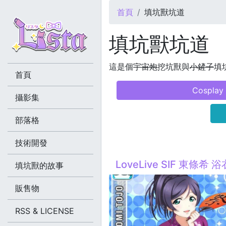
您在這裡
首頁
填坑獸坑道
填坑獸坑道
這是個
宇宙炮
挖坑獸與
小鏟子
填坑
首頁
Cosplay
攝影集
部落格
技術開發
LoveLive SIF 東條希 浴
填坑獸的故事
販售物
RSS & LICENSE