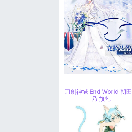
刀劍神域 End World 朝
乃 旗袍