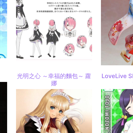
服
光明之心 ～幸福的麵包～ 蘿
LoveLive
娜