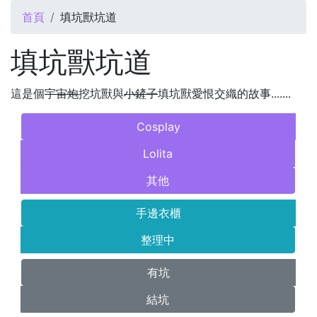
您在這裡
首頁
填坑獸坑道
填坑獸坑道
這是個
宇宙炮
挖坑獸與
小鏟子
填坑獸愛恨交織的故事.......
Cosplay
Lolita
其他
手邊衣櫃
整理中
有坑
結坑