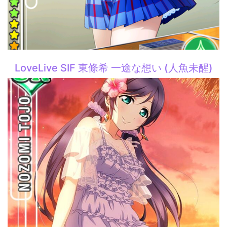
LoveLive SIF 東條希 一途な想い (人魚未醒)