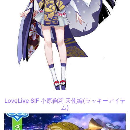
LoveLive SIF 小原鞠莉 天使編(ラッキーアイテ
ム)