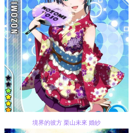
境界的彼方 栗山未來 婚紗