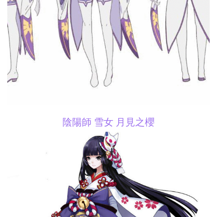
陰陽師 雪女 月見之櫻