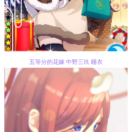
五等分的花嫁 中野三玖 睡衣