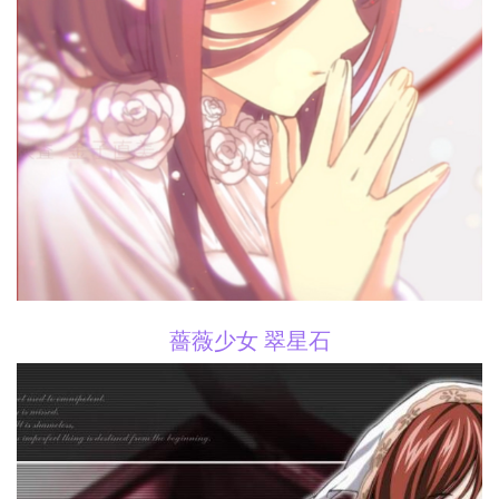
薔薇少女 翠星石