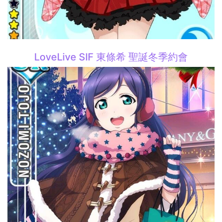
LoveLive SIF 東條希 聖誕冬季約會