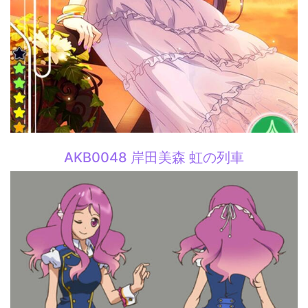
AKB0048 岸田美森 虹の列車