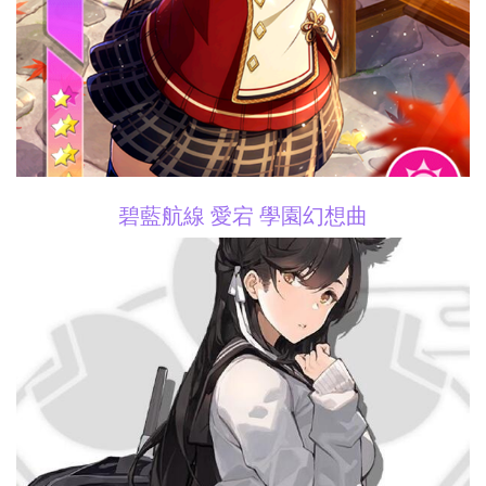
碧藍航線 愛宕 學園幻想曲