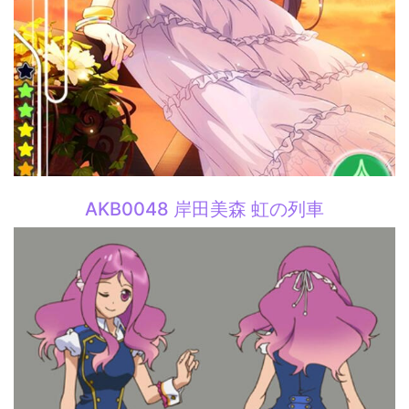
AKB0048 岸田美森 虹の列車