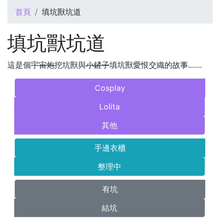
您在這裡
首頁
填坑獸坑道
填坑獸坑道
這是個
宇宙炮
挖坑獸與
小鏟子
填坑獸愛恨交織的故事.......
Cosplay
Lolita
其他
手邊衣櫃
整理中
有坑
結坑