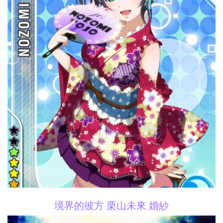
境界的彼方 栗山未來 婚紗