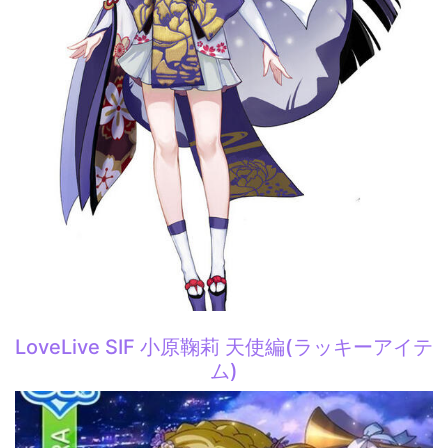
LoveLive SIF 小原鞠莉 天使編(ラッキーアイテ
ム)