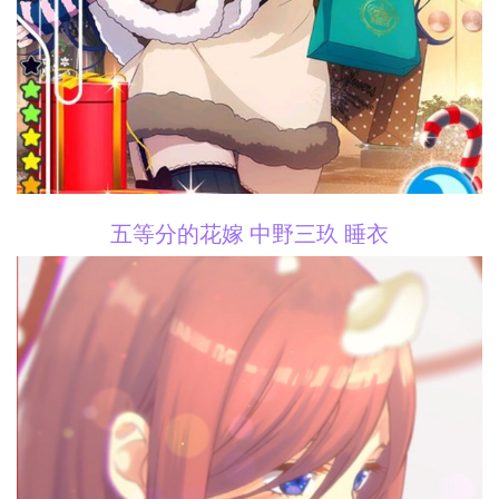
五等分的花嫁 中野三玖 睡衣