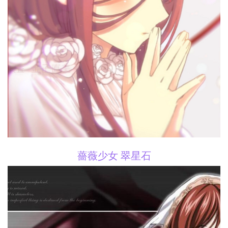
薔薇少女 翠星石