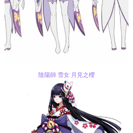
陰陽師 雪女 月見之櫻