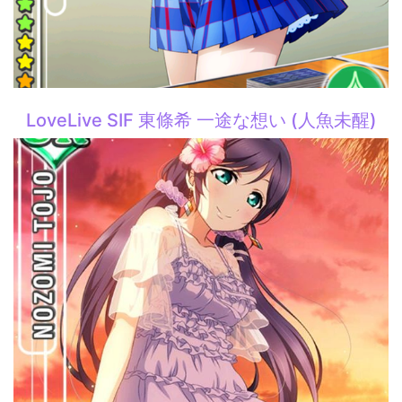
LoveLive SIF 東條希 一途な想い (人魚未醒)