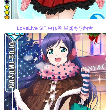
LoveLive SIF 東條希 聖誕冬季約會