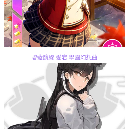
碧藍航線 愛宕 學園幻想曲