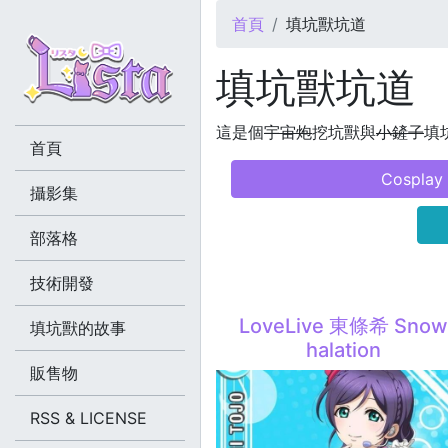
您在這裡
首頁
填坑獸坑道
填坑獸坑道
這是個
宇宙炮
挖坑獸與
小鏟子
填坑
首頁
Cosplay
攝影集
部落格
技術開發
LoveLive 東條希 Sno
填坑獸的故事
halation
販售物
RSS & LICENSE