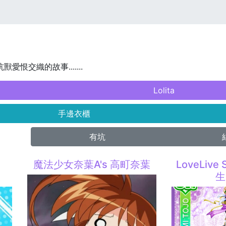
獸愛恨交織的故事.......
Lolita
手邊衣櫃
有坑
w
魔法少女奈葉A's 高町奈葉
LoveLive
生