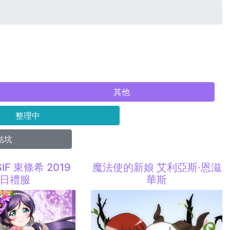
其他
整理中
結坑
 SIF 東條希 2019
魔法使的新娘 艾利亞斯·恩滋
日禮服
華斯