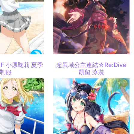
 SIF 小原鞠莉 夏季
超異域公主連結☆Re:Dive
制服
凱留 泳裝