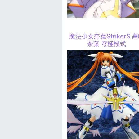
魔法少女奈葉StrikerS 
奈葉 穹極模式