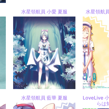
水星領航員 小愛 夏服
水星領航員
服
水星領航員 藍華 夏服
LoveLiv
らは