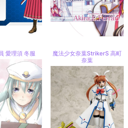
員 愛理須 冬服
魔法少女奈葉StrikerS 高町
奈葉