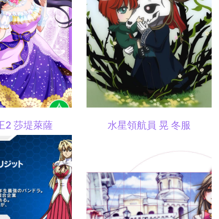
王2 莎堤萊薩
水星領航員 晃 冬服