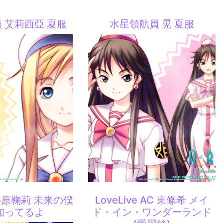
 艾莉西亞 夏服
水星領航員 晃 夏服
e 小原鞠莉 未来の僕
LoveLive AC 東條希 メイ
知ってるよ
ド・イン・ワンダーランド