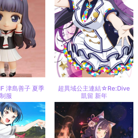
 SIF 津島善子 夏季
超異域公主連結☆Re:Dive
制服
凱留 新年