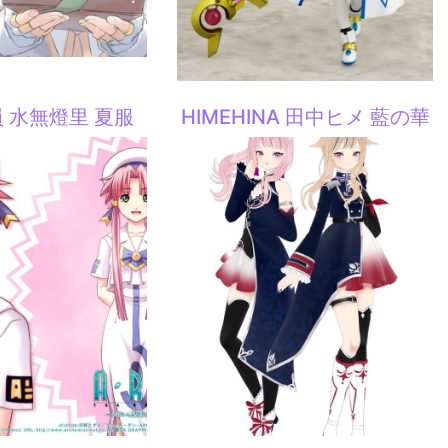
 水無燈里 夏服
HIMEHINA 田中ヒメ 藍の華