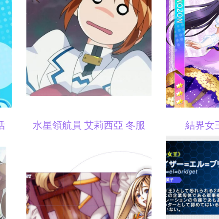
活
水星領航員 艾莉西亞 冬服
結界女