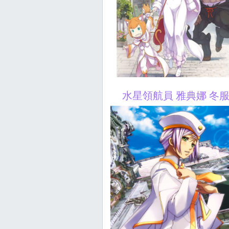
水星領航員 雅典娜 冬