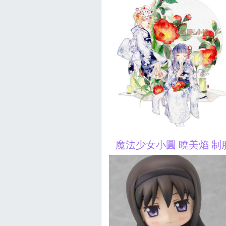
魔法少女小圓 曉美焰 制