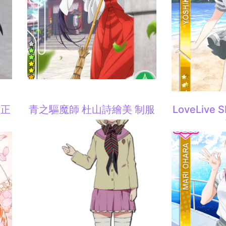
大正
青之驅魔師 杜山詩繪美 制服
LoveLive