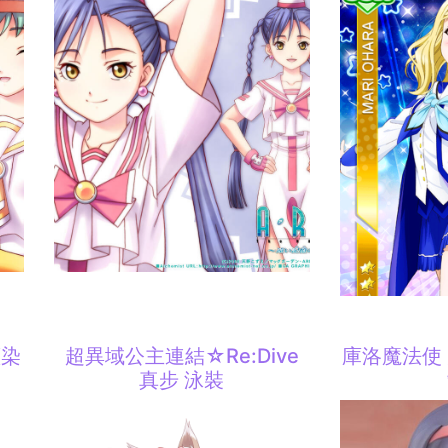
藍染
超異域公主連結☆Re:Dive
庫洛魔法使
真步 泳裝