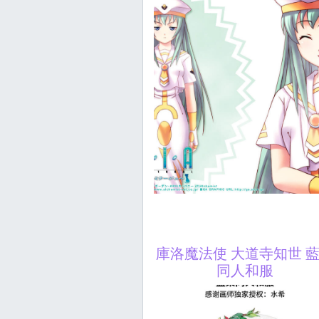
庫洛魔法使 大道寺知世 
同人和服