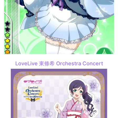
LoveLive 東條希 Orchestra Concert