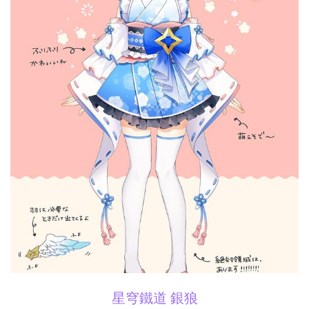
星穹鐵道 銀狼