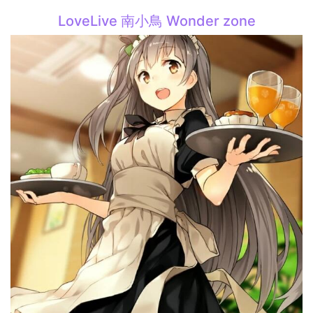
LoveLive 南小鳥 Wonder zone