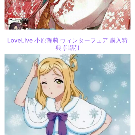
LoveLive 小原鞠莉 ウィンターフェア 購入特
典 (唱詩)