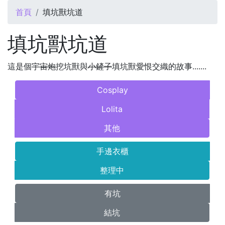
您在這裡
首頁
填坑獸坑道
填坑獸坑道
這是個
宇宙炮
挖坑獸與
小鏟子
填坑獸愛恨交織的故事.......
Cosplay
Lolita
其他
手邊衣櫃
整理中
有坑
結坑