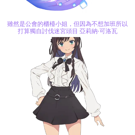
雖然是公會的櫃檯小姐，但因為不想加班所以
打算獨自討伐迷宮頭目 亞莉納·可洛瓦