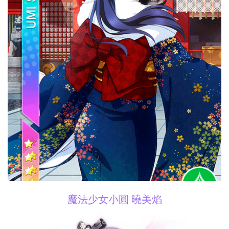
魔法少女小圓 曉美焰