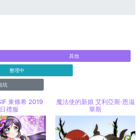
其他
整理中
結坑
 SIF 東條希 2019
魔法使的新娘 艾利亞斯·恩滋
日禮服
華斯