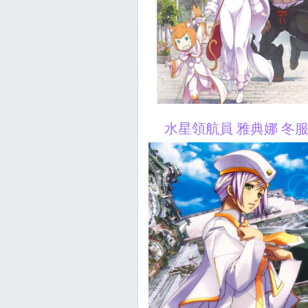
水星領航員 雅典娜 冬