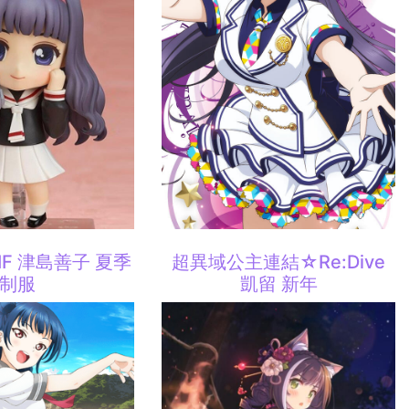
 SIF 津島善子 夏季
超異域公主連結☆Re:Dive
制服
凱留 新年