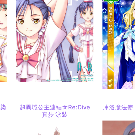
藍染
超異域公主連結☆Re:Dive
庫洛魔法使
真步 泳裝