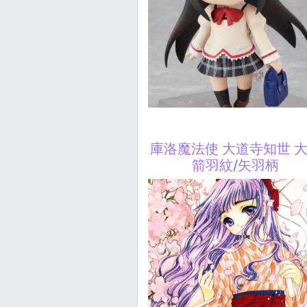
庫洛魔法使 大道寺知世 
箭羽紋/矢羽柄