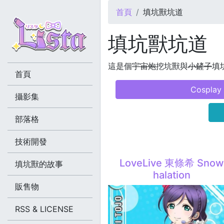
您在這裡
首頁
填坑獸坑道
填坑獸坑道
這是個
宇宙炮
挖坑獸與
小鏟子
填坑
首頁
Cosplay
攝影集
部落格
技術開發
LoveLive 東條希 Sno
填坑獸的故事
halation
販售物
RSS & LICENSE