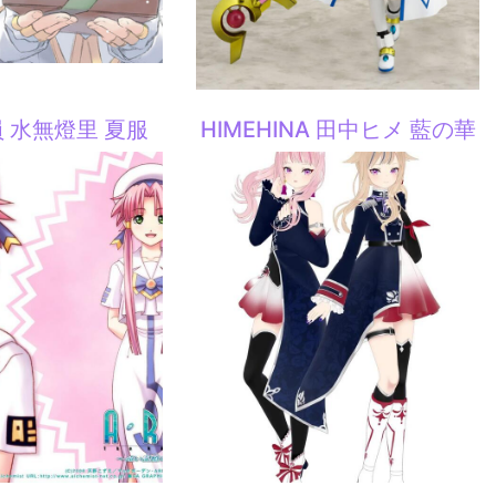
 水無燈里 夏服
HIMEHINA 田中ヒメ 藍の華