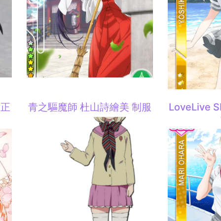
大正
青之驅魔師 杜山詩繪美 制服
LoveLive