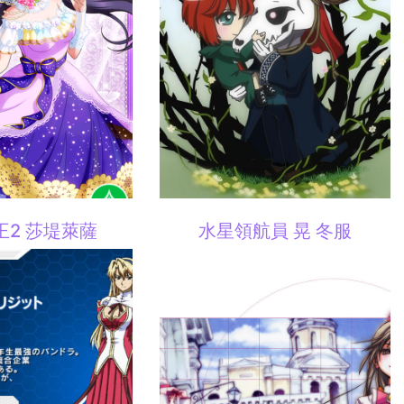
王2 莎堤萊薩
水星領航員 晃 冬服