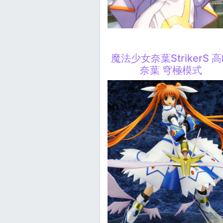
魔法少女奈葉StrikerS 
奈葉 穹極模式