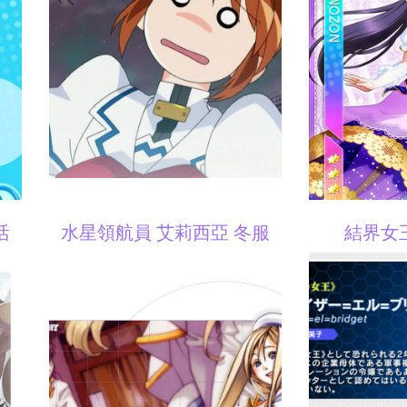
活
水星領航員 艾莉西亞 冬服
結界女