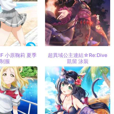
 SIF 小原鞠莉 夏季
超異域公主連結☆Re:Dive
制服
凱留 泳裝