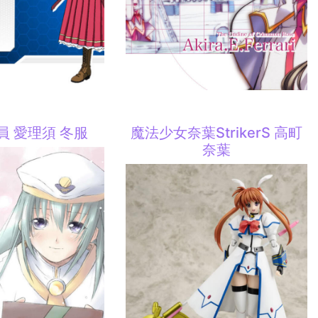
員 愛理須 冬服
魔法少女奈葉StrikerS 高町
奈葉