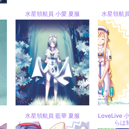
水星領航員 小愛 夏服
水星領航員
服
水星領航員 藍華 夏服
LoveLiv
らは