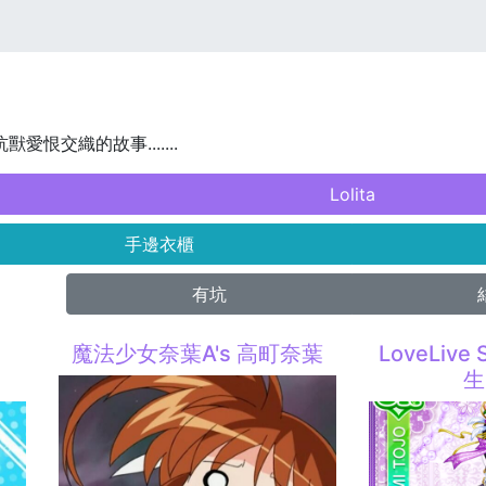
獸愛恨交織的故事.......
Lolita
手邊衣櫃
有坑
w
魔法少女奈葉A's 高町奈葉
LoveLive
生