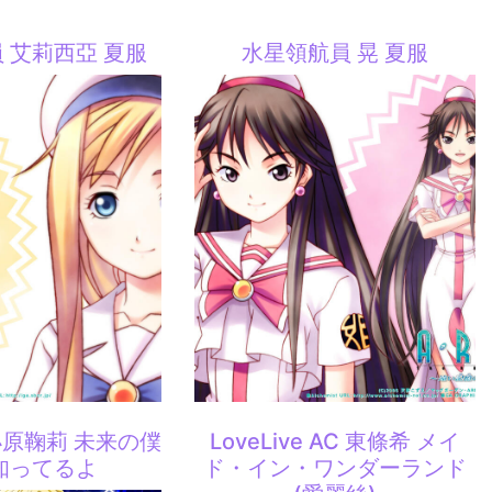
 艾莉西亞 夏服
水星領航員 晃 夏服
e 小原鞠莉 未来の僕
LoveLive AC 東條希 メイ
知ってるよ
ド・イン・ワンダーランド