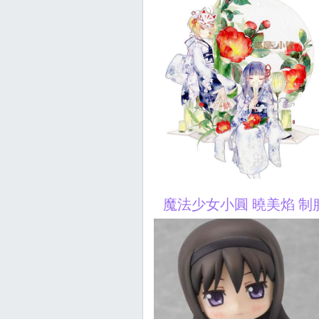
魔法少女小圓 曉美焰 制