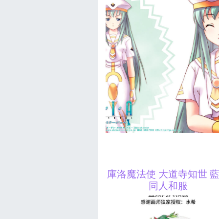
庫洛魔法使 大道寺知世 
同人和服