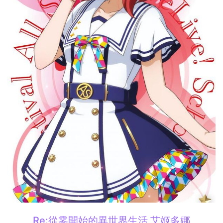
Re:從零開始的異世界生活 艾姬多娜