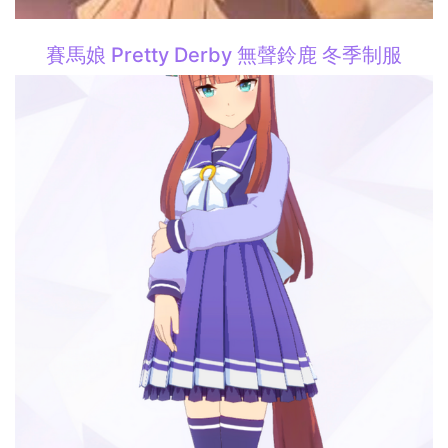
賽馬娘 Pretty Derby 無聲鈴鹿 冬季制服