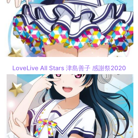
LoveLive All Stars 津島善子 感謝祭2020