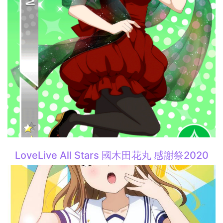
LoveLive All Stars 國木田花丸 感謝祭2020