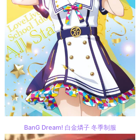
BanG Dream! 白金燐子 冬季制服