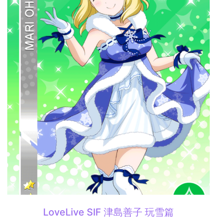
LoveLive SIF 津島善子 玩雪篇