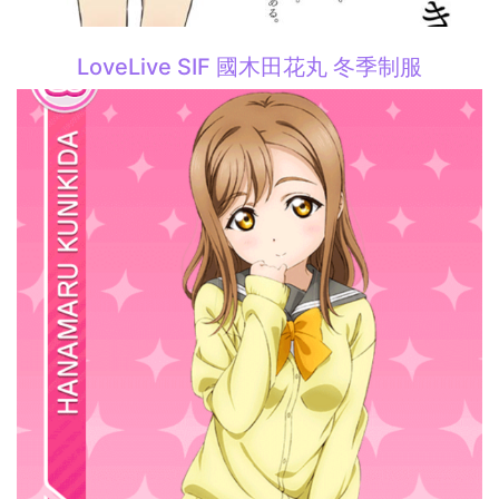
LoveLive SIF 國木田花丸 冬季制服