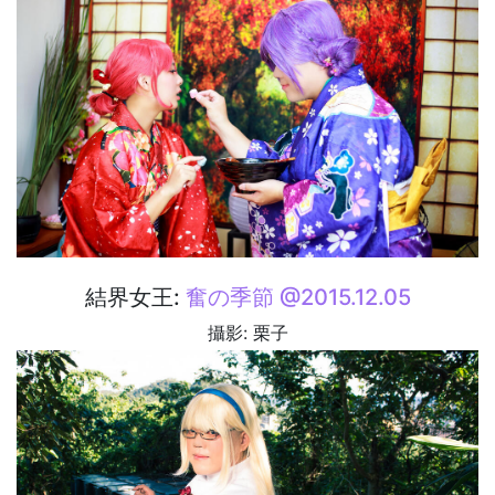
結界女王:
奮の季節 @2015.12.05
攝影: 栗子