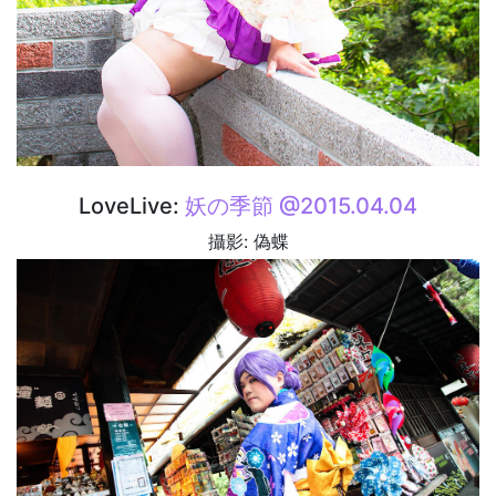
LoveLive:
妖の季節 @2015.04.04
攝影: 偽蝶