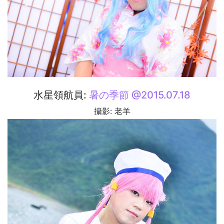
水星領航員:
暑の季節 @2015.07.18
攝影: 老羊