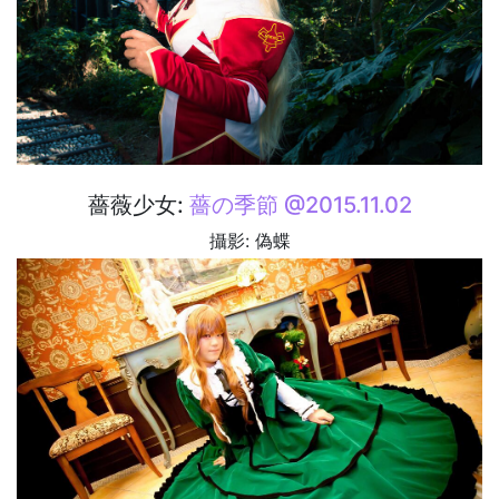
薔薇少女:
薔の季節 @2015.11.02
攝影: 偽蝶