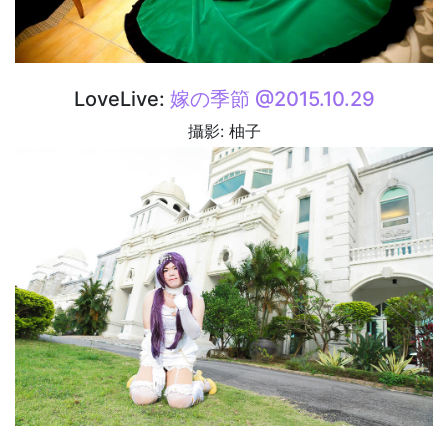
LoveLive:
嫁の季節 @2015.10.29
攝影: 柚子