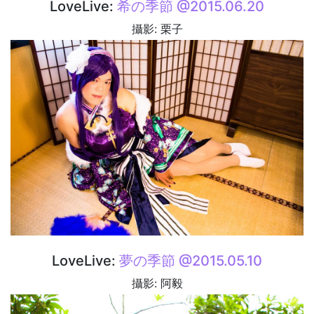
LoveLive:
希の季節 @2015.06.20
攝影: 栗子
LoveLive:
夢の季節 @2015.05.10
攝影: 阿毅