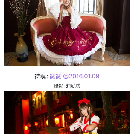
待魂:
露露 @2016.01.09
攝影: 莉絲塔