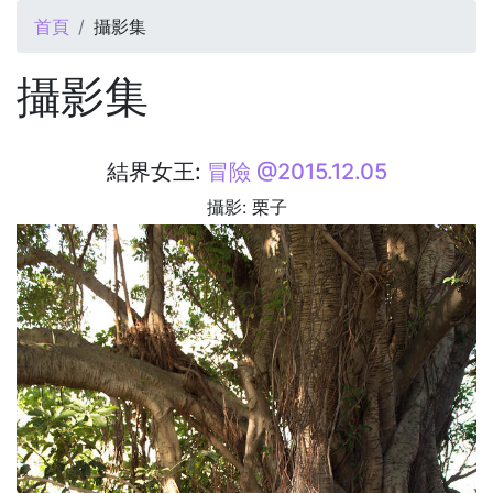
您在這裡
首頁
攝影集
攝影集
結界女王:
冒險 @2015.12.05
攝影: 栗子