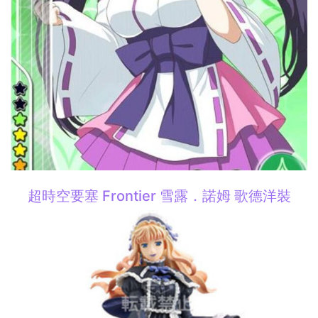
超時空要塞 Frontier 雪露．諾姆 歌德洋裝