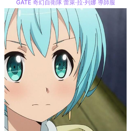
GATE 奇幻自衛隊 蕾萊·拉·列娜 導師服