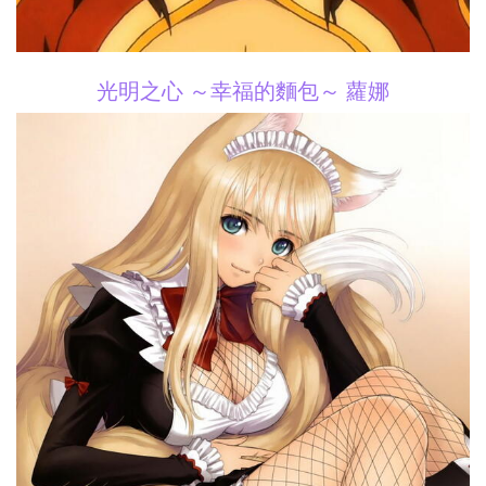
光明之心 ～幸福的麵包～ 蘿娜