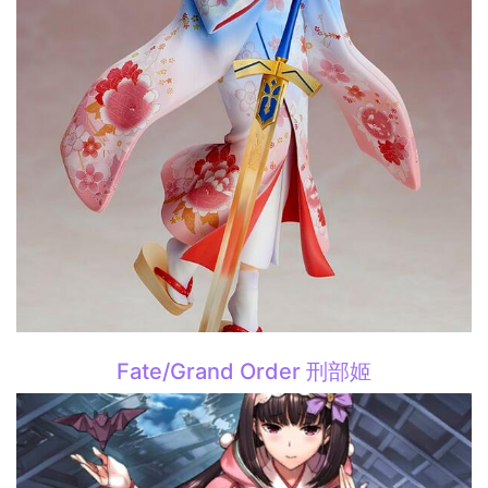
Fate/Grand Order 刑部姬