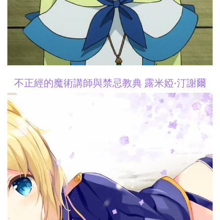
不正經的魔術講師與禁忌教典 露米婭·汀謝爾