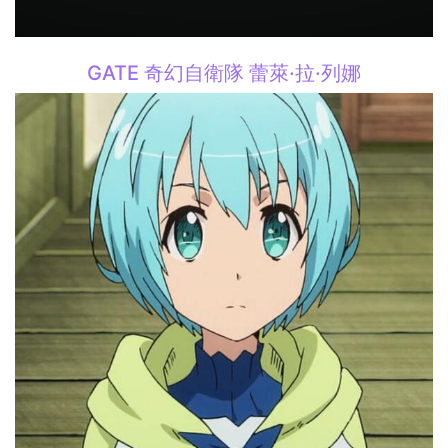
GATE 奇幻自衛隊 蕾萊·拉·列娜