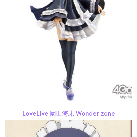
LoveLive 園田海未 Wonder zone