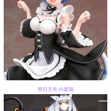
明日方舟 白面鴞