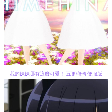
我的妹妹哪有這麼可愛！ 五更瑠璃 便服版