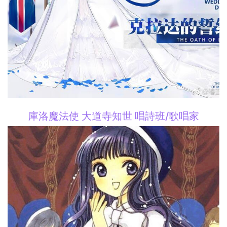
庫洛魔法使 大道寺知世 唱詩班/歌唱家