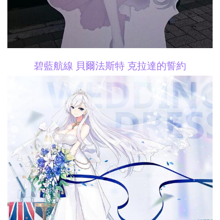
碧藍航線 貝爾法斯特 克拉達的誓約