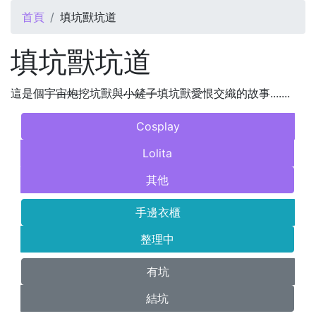
您在這裡
首頁
填坑獸坑道
填坑獸坑道
這是個
宇宙炮
挖坑獸與
小鏟子
填坑獸愛恨交織的故事.......
Cosplay
Lolita
其他
手邊衣櫃
整理中
有坑
結坑