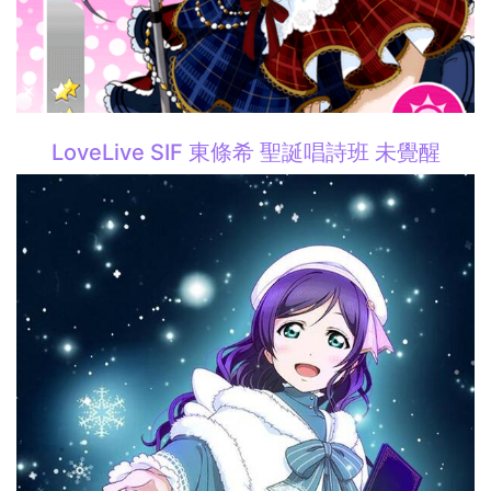
LoveLive SIF 東條希 聖誕唱詩班 未覺醒