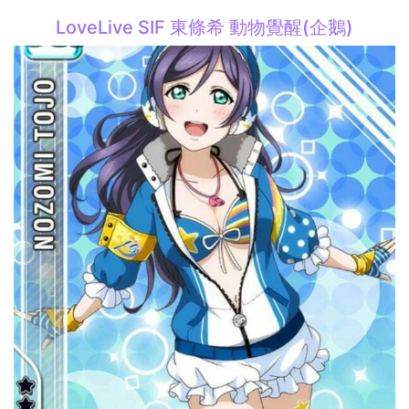
LoveLive SIF 東條希 動物覺醒(企鵝)