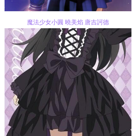
魔法少女小圓 曉美焰 唐吉訶德