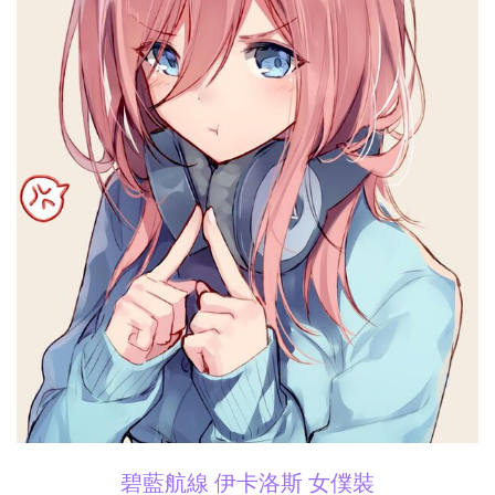
碧藍航線 伊卡洛斯 女僕裝