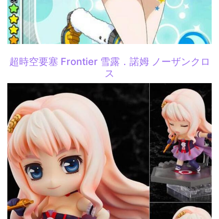
超時空要塞 Frontier 雪露．諾姆 ノーザンクロ
ス