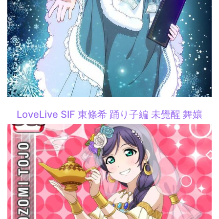
LoveLive SIF 東條希 踊り子編 未覺醒 舞孃