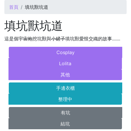
您在這裡
首頁
填坑獸坑道
填坑獸坑道
這是個
宇宙炮
挖坑獸與
小鏟子
填坑獸愛恨交織的故事.......
Cosplay
Lolita
其他
手邊衣櫃
整理中
有坑
結坑