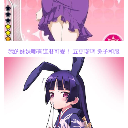
我的妹妹哪有這麼可愛！ 五更瑠璃 兔子和服