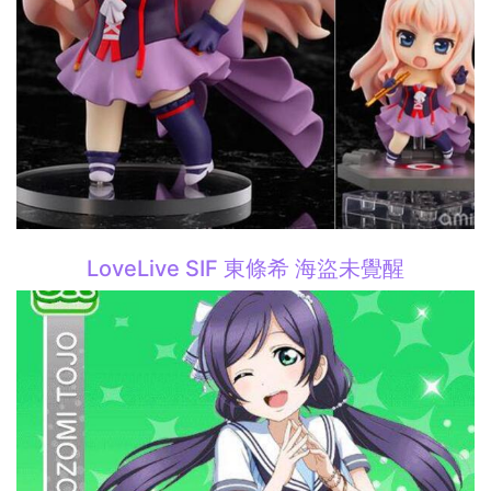
LoveLive SIF 東條希 海盜未覺醒