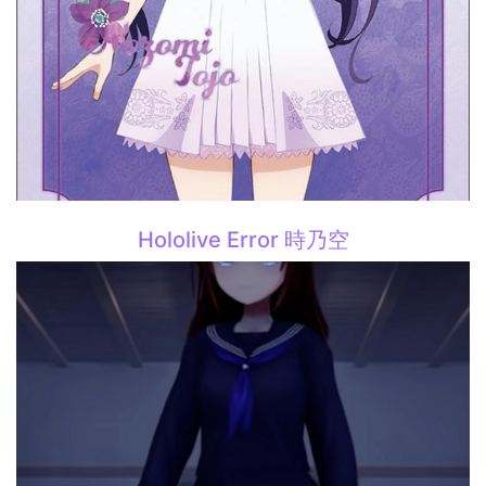
Hololive Error 時乃空