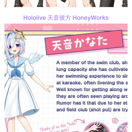
Hololive 天音彼方 HoneyWorks