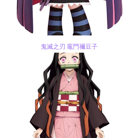
鬼滅之刃 竈門禰豆子