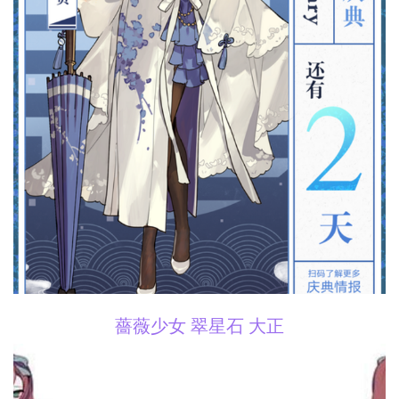
薔薇少女 翠星石 大正