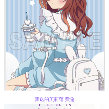
葬送的芙莉蓮 費倫