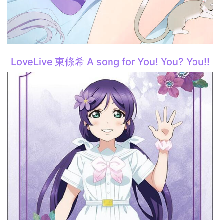
LoveLive 東條希 A song for You! You? You!!