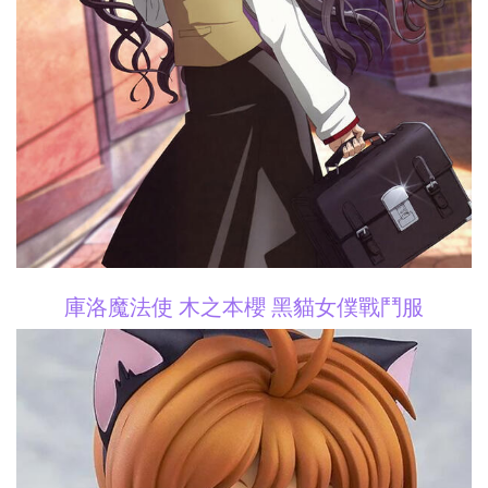
庫洛魔法使 木之本櫻 黑貓女僕戰鬥服