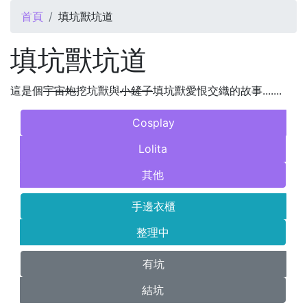
您在這裡
首頁
填坑獸坑道
填坑獸坑道
這是個
宇宙炮
挖坑獸與
小鏟子
填坑獸愛恨交織的故事.......
Cosplay
Lolita
其他
手邊衣櫃
整理中
有坑
結坑