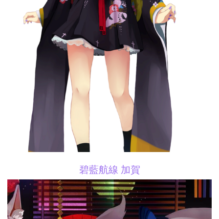
碧藍航線 加賀