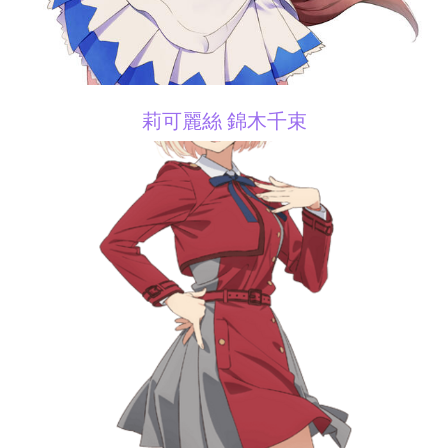
莉可麗絲 錦木千束