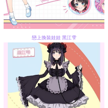
戀上換裝娃娃 黑江雫