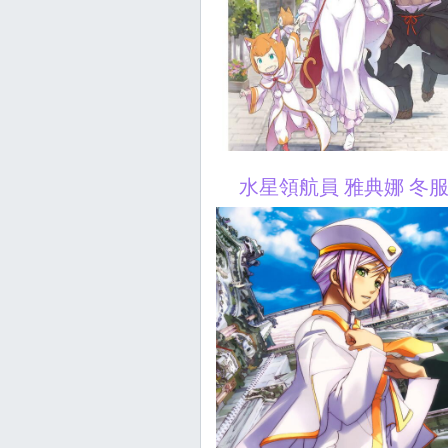
水星領航員 雅典娜 冬