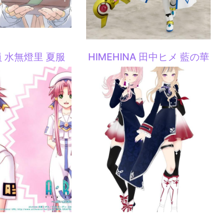
 水無燈里 夏服
HIMEHINA 田中ヒメ 藍の華