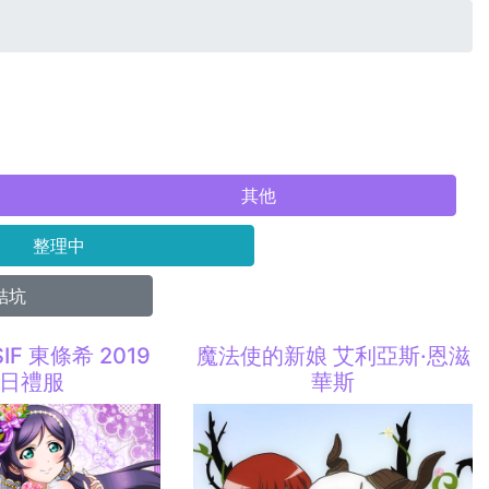
其他
整理中
結坑
 SIF 東條希 2019
魔法使的新娘 艾利亞斯·恩滋
日禮服
華斯