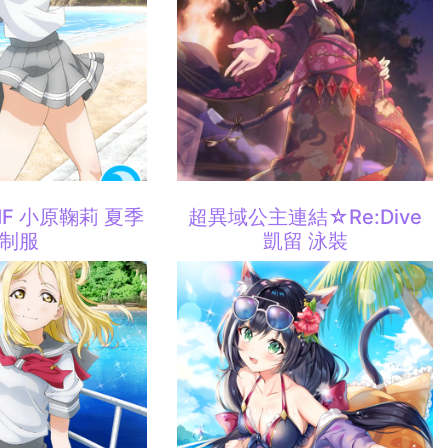
 SIF 小原鞠莉 夏季
超異域公主連結☆Re:Dive
制服
凱留 泳裝