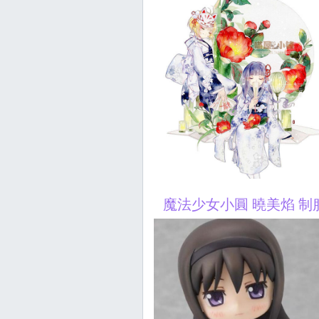
魔法少女小圓 曉美焰 制