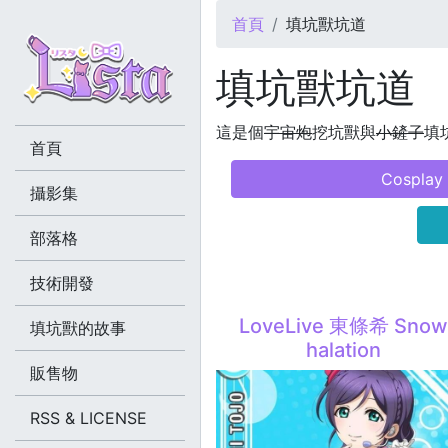
您在這裡
首頁
填坑獸坑道
填坑獸坑道
這是個
宇宙炮
挖坑獸與
小鏟子
填坑
首頁
Cosplay
攝影集
部落格
技術開發
LoveLive 東條希 Sno
填坑獸的故事
halation
販售物
RSS & LICENSE