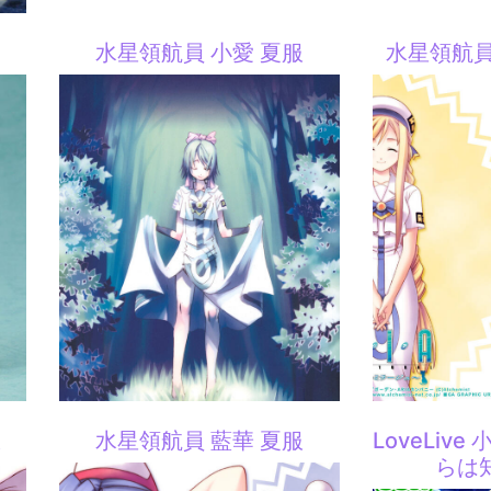
水星領航員 小愛 夏服
水星領航員
服
水星領航員 藍華 夏服
LoveLiv
らは