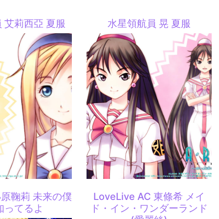
 艾莉西亞 夏服
水星領航員 晃 夏服
e 小原鞠莉 未来の僕
LoveLive AC 東條希 メイ
知ってるよ
ド・イン・ワンダーランド