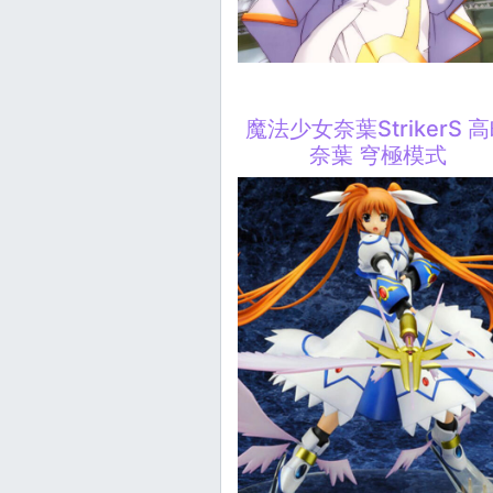
魔法少女奈葉StrikerS 
奈葉 穹極模式