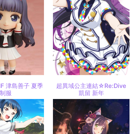
 SIF 津島善子 夏季
超異域公主連結☆Re:Dive
制服
凱留 新年