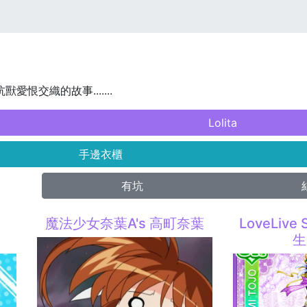
獸愛恨交織的故事.......
Lolita
手邊衣櫃
有坑
w
魔法少女奈葉A's 高町奈葉
LoveLive
生