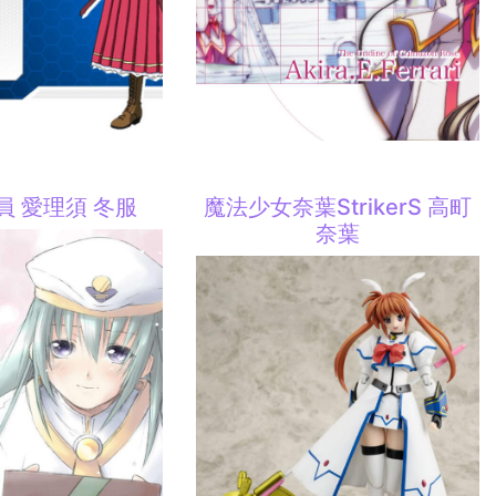
員 愛理須 冬服
魔法少女奈葉StrikerS 高町
奈葉