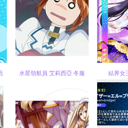
活
水星領航員 艾莉西亞 冬服
結界女