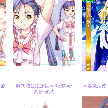
藍染
超異域公主連結☆Re:Dive
庫洛魔法使
真步 泳裝