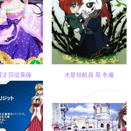
王2 莎堤萊薩
水星領航員 晃 冬服