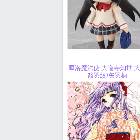
庫洛魔法使 大道寺知世 
箭羽紋/矢羽柄