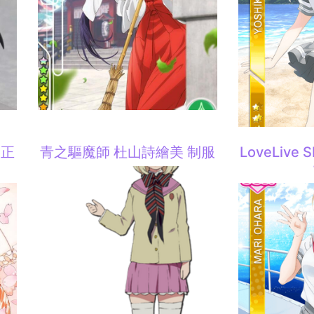
大正
青之驅魔師 杜山詩繪美 制服
LoveLive