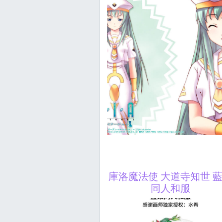
庫洛魔法使 大道寺知世 
同人和服