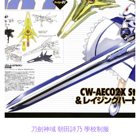
刀劍神域 朝田詩乃 學校制服