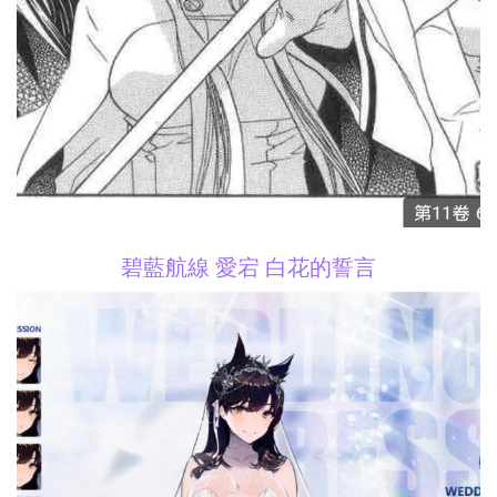
碧藍航線 愛宕 白花的誓言