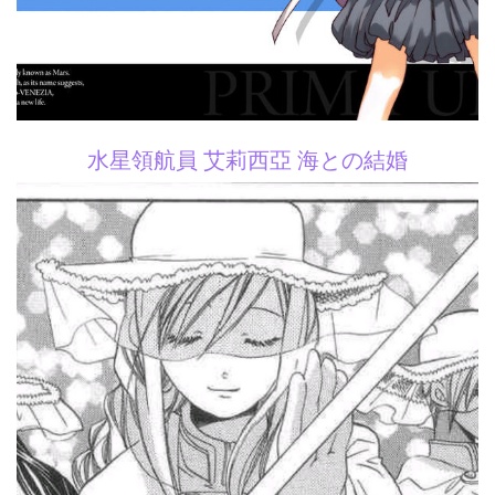
水星領航員 艾莉西亞 海との結婚