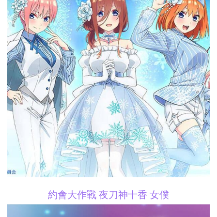
約會大作戰 夜刀神十香 女僕