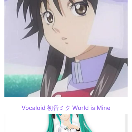
Vocaloid 初音ミク World is Mine