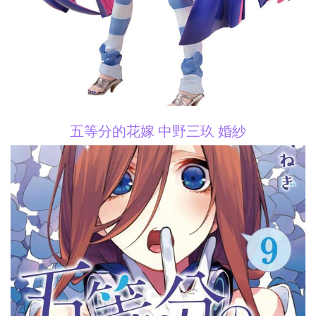
五等分的花嫁 中野三玖 婚紗