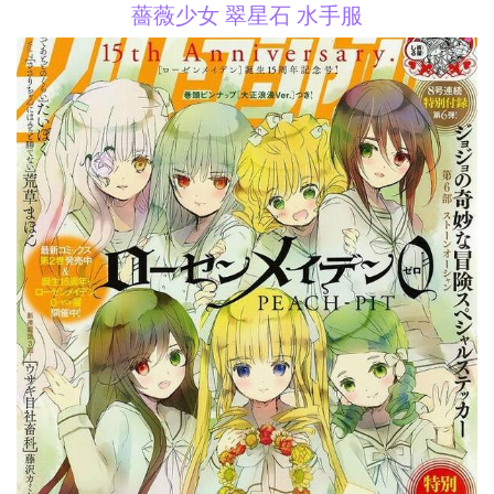
薔薇少女 翠星石 水手服