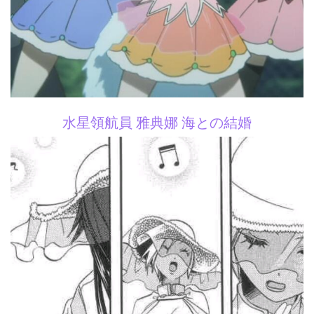
水星領航員 雅典娜 海との結婚