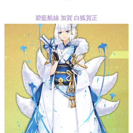
碧藍航線 加賀 白狐賀正