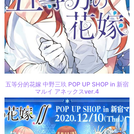
五等分的花嫁 中野三玖 POP UP SHOP in 新宿
マルイ アネックスver.4