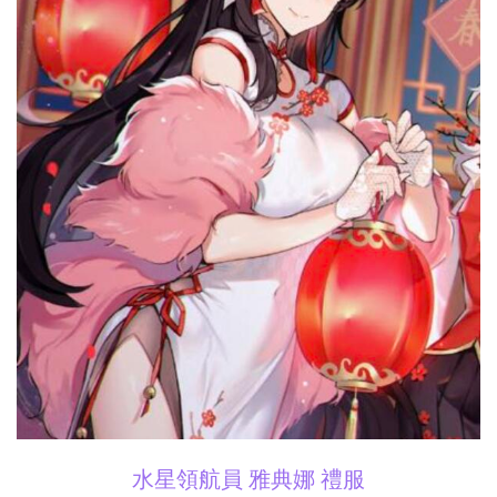
水星領航員 雅典娜 禮服