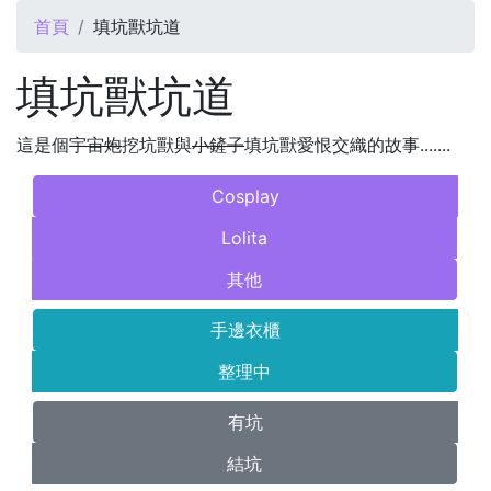
您在這裡
首頁
填坑獸坑道
填坑獸坑道
這是個
宇宙炮
挖坑獸與
小鏟子
填坑獸愛恨交織的故事.......
Cosplay
Lolita
其他
手邊衣櫃
整理中
有坑
結坑