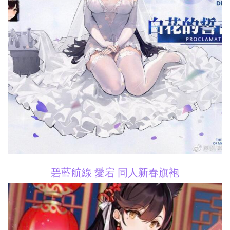
碧藍航線 愛宕 同人新春旗袍