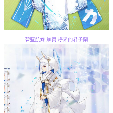
碧藍航線 加賀 凈界的君子蘭