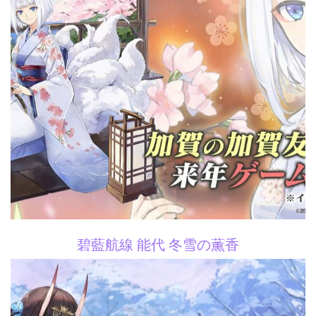
碧藍航線 能代 冬雪の薫香