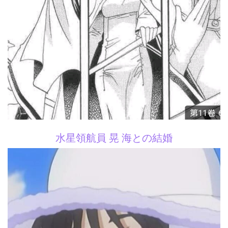
水星領航員 晃 海との結婚