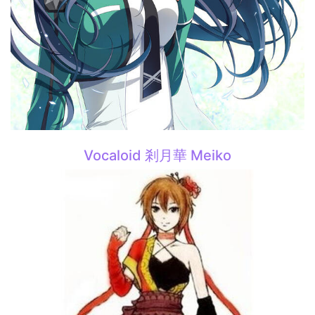
Vocaloid 剎月華 Meiko