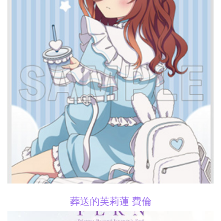
葬送的芙莉蓮 費倫