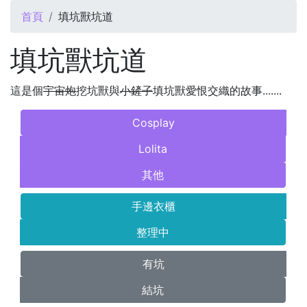
您在這裡
首頁
填坑獸坑道
填坑獸坑道
這是個
宇宙炮
挖坑獸與
小鏟子
填坑獸愛恨交織的故事.......
Cosplay
Lolita
其他
手邊衣櫃
整理中
有坑
結坑