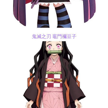
鬼滅之刃 竈門禰豆子