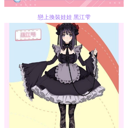
戀上換裝娃娃 黑江雫