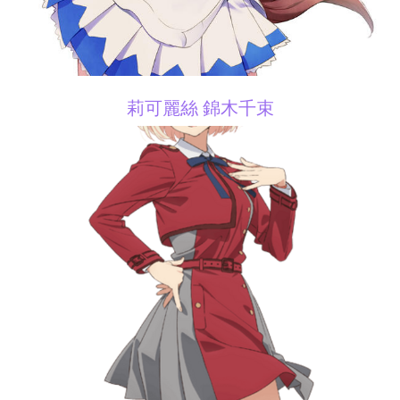
莉可麗絲 錦木千束