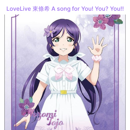
LoveLive 東條希 A song for You! You? You!!