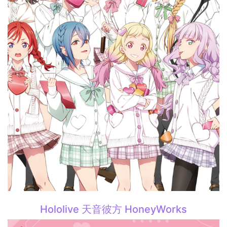
Hololive 天音彼方 HoneyWorks