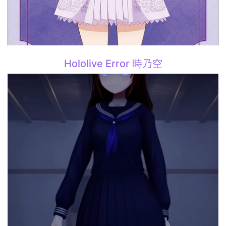
Hololive Error 時乃空