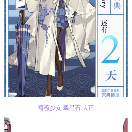
薔薇少女 翠星石 大正