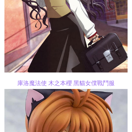
庫洛魔法使 木之本櫻 黑貓女僕戰鬥服