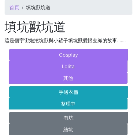
您在這裡
首頁
填坑獸坑道
填坑獸坑道
這是個
宇宙炮
挖坑獸與
小鏟子
填坑獸愛恨交織的故事.......
Cosplay
Lolita
其他
手邊衣櫃
整理中
有坑
結坑