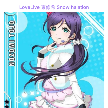
LoveLive 東條希 Snow halation