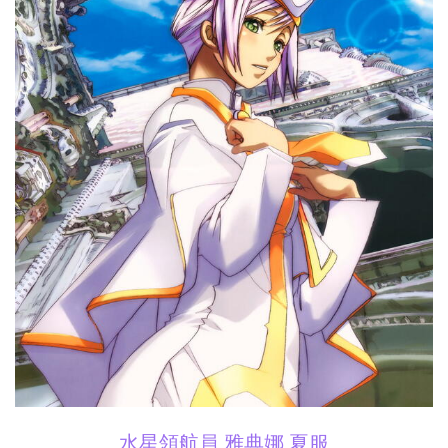
水星領航員 雅典娜 夏服