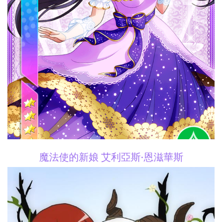
魔法使的新娘 艾利亞斯·恩滋華斯