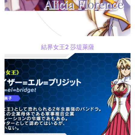
結界女王2 莎堤萊薩