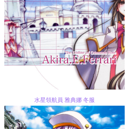
水星領航員 雅典娜 冬服