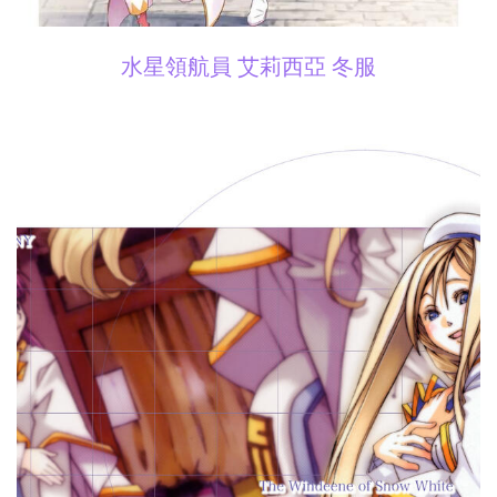
水星領航員 艾莉西亞 冬服