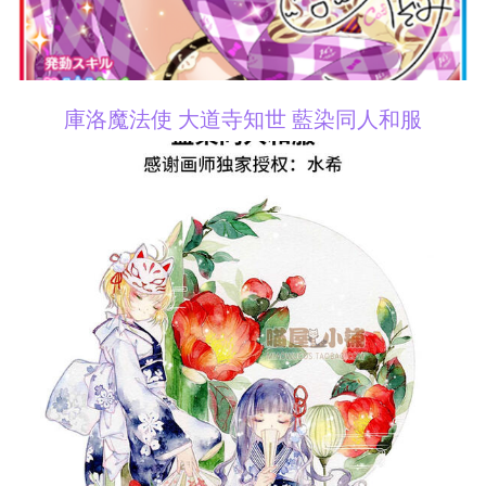
庫洛魔法使 大道寺知世 藍染同人和服