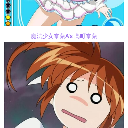
魔法少女奈葉A's 高町奈葉