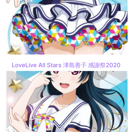
LoveLive All Stars 津島善子 感謝祭2020