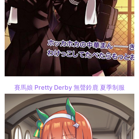
賽馬娘 Pretty Derby 無聲鈴鹿 夏季制服