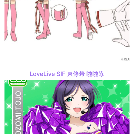
LoveLive SIF 東條希 啦啦隊