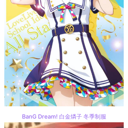
BanG Dream! 白金燐子 冬季制服