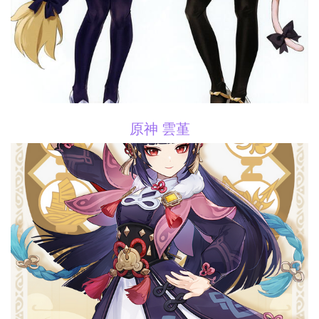
原神 雲堇