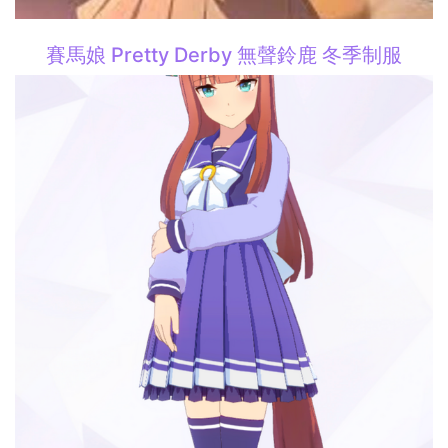
賽馬娘 Pretty Derby 無聲鈴鹿 冬季制服