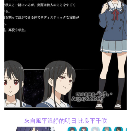
來自風平浪靜的明日 比良平千咲