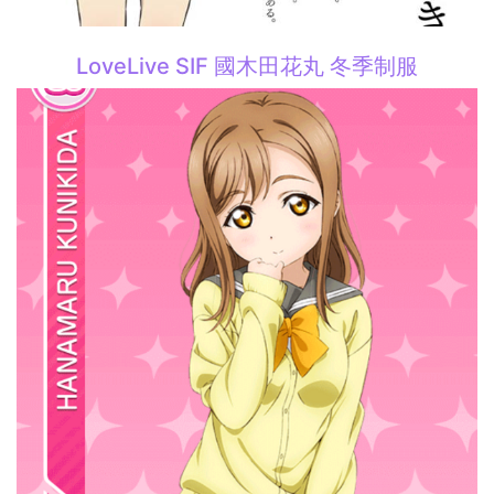
LoveLive SIF 國木田花丸 冬季制服