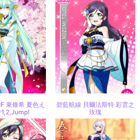
 SIF 東條希 夏色え
碧藍航線 貝爾法斯特 彩雲之
,2,Jump!
玫瑰