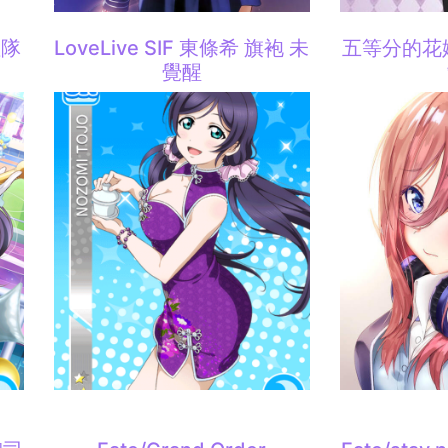
啦隊
LoveLive SIF 東條希 旗袍 未
五等分的花
覺醒