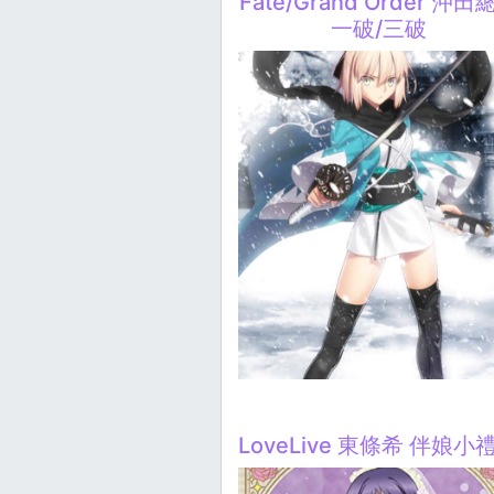
Fate/Grand Order 沖田
一破/三破
LoveLive 東條希 伴娘小