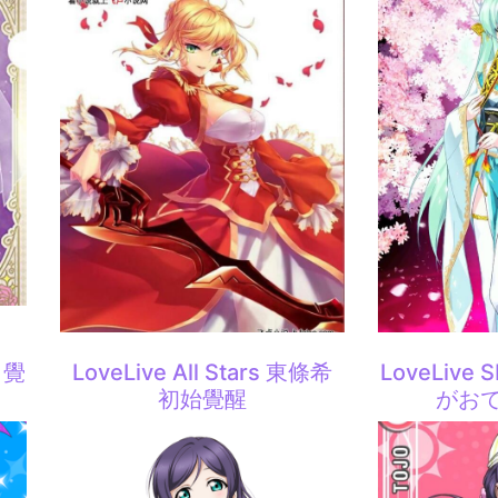
 覺
LoveLive All Stars 東條希
LoveLive
初始覺醒
がおで1