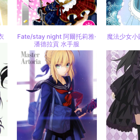
衣
Fate/stay night 阿爾托莉雅·
魔法少女小
潘德拉貢 水手服