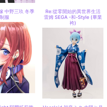
嫁 中野三玖 冬季
Re:從零開始的異世界生活
制服
雷姆 SEGA -和-Style (畢業
袴)