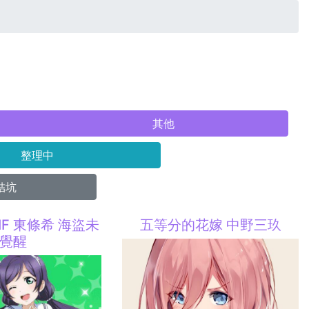
其他
整理中
結坑
 SIF 東條希 海盜未
五等分的花嫁 中野三玖
覺醒