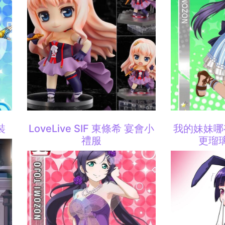
裝
LoveLive SIF 東條希 宴會小
我的妹妹哪
禮服
更瑠