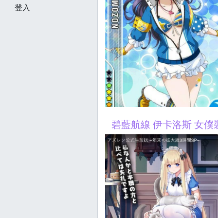
登入
碧藍航線 伊卡洛斯 女僕