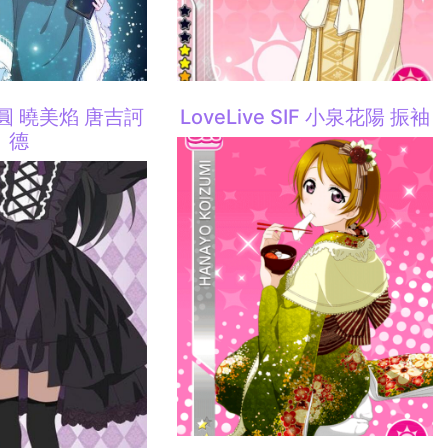
圓 曉美焰 唐吉訶
LoveLive SIF 小泉花陽 振袖
德