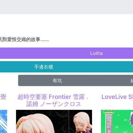
獸愛恨交織的故事.......
Lolita
手邊衣櫃
有坑
物覺
超時空要塞 Frontier 雪露．
LoveLive
諾姆 ノーザンクロス