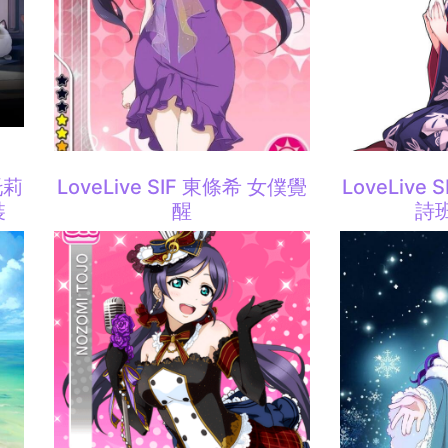
托莉
LoveLive SIF 東條希 女僕覺
LoveLive
裝
醒
詩