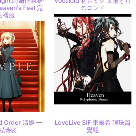
 night 阿爾托莉雅·
Vocaloid 初音ミク 太陽と月
ven's Feel 完
のロンド
結禮服
nd Order 清姬 一
LoveLive SIF 東條希 彈珠篇
破/滿破
覺醒