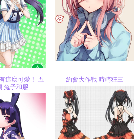
有這麼可愛！ 五
約會大作戰 時崎狂三
璃 兔子和服