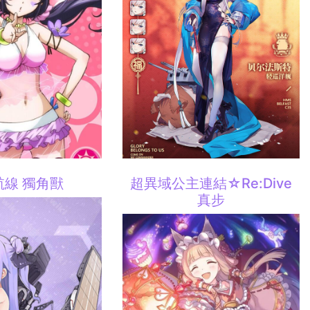
航線 獨角獸
超異域公主連結☆Re:Dive
真步