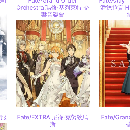
總司
Fate/Grand Order
Fate/stay
Orchestra 瑪修·基列萊特 交
潘德拉貢 Hea
響音樂會
禮服
Fate/EXTRA 尼祿·克勞狄烏
Fate/Gra
斯