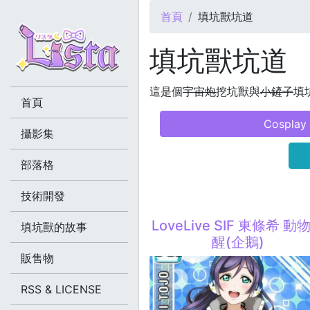
您在這裡
首頁
填坑獸坑道
填坑獸坑道
這是個
宇宙炮
挖坑獸與
小鏟子
填坑
首頁
Cosplay
攝影集
部落格
技術開發
LoveLive SIF 東條希 動
填坑獸的故事
醒(企鵝)
販售物
RSS & LICENSE