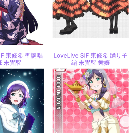
 SIF 東條希 聖誕唱
LoveLive SIF 東條希 踊り子
班 未覺醒
編 未覺醒 舞孃