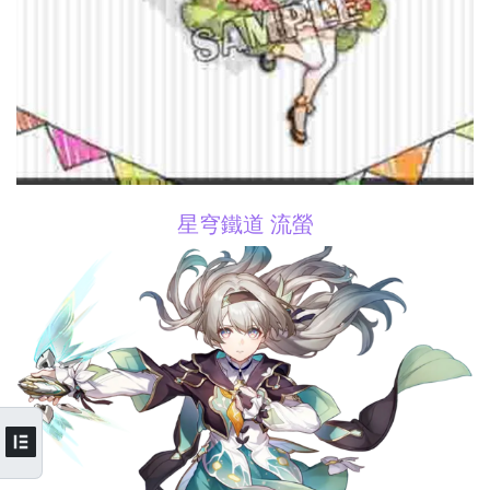
星穹鐵道 流螢