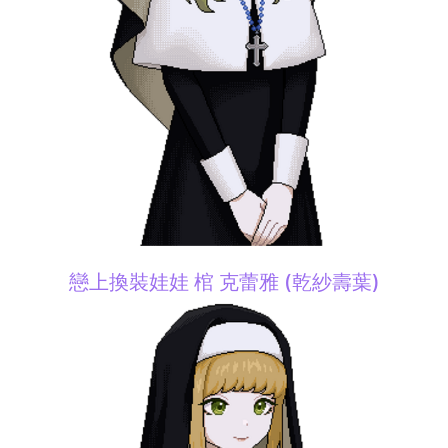
戀上換裝娃娃 棺 克蕾雅 (乾紗壽葉)