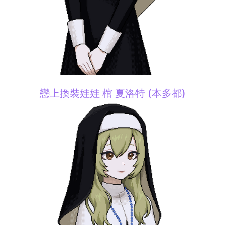
戀上換裝娃娃 棺 夏洛特 (本多都)