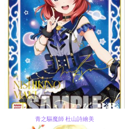
青之驅魔師 杜山詩繪美