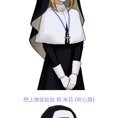
戀上換裝娃娃 棺 米菈 (乾心壽)