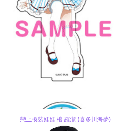
戀上換裝娃娃 棺 羅潔 (喜多川海夢)