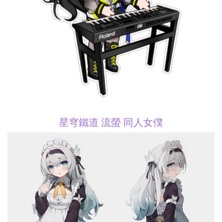
星穹鐵道 流螢 同人女僕