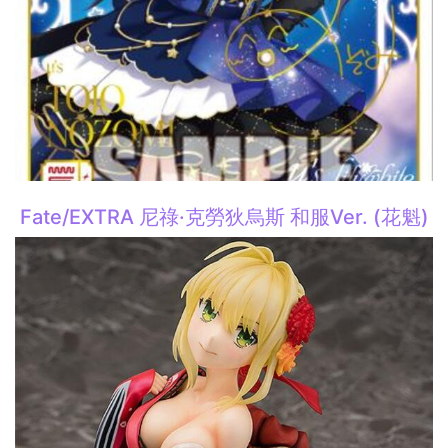
Fate/EXTRA 尼祿·克勞狄烏斯 和服Ver. (花魁)