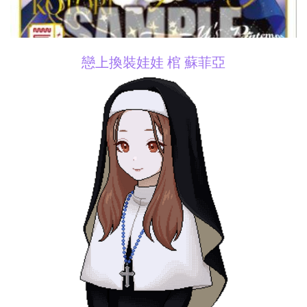
戀上換裝娃娃 棺 蘇菲亞