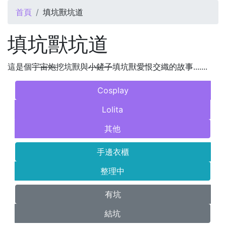
您在這裡
首頁
填坑獸坑道
填坑獸坑道
這是個
宇宙炮
挖坑獸與
小鏟子
填坑獸愛恨交織的故事.......
Cosplay
Lolita
其他
手邊衣櫃
整理中
有坑
結坑