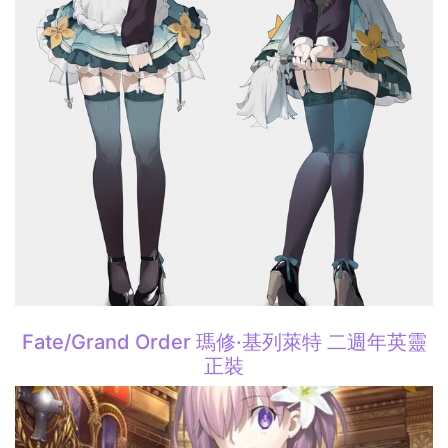
Fate/Grand Order 瑪修·基列萊特 二週年英靈
正裝