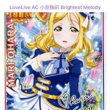
LoveLive AC 小原鞠莉 Brightest Melody