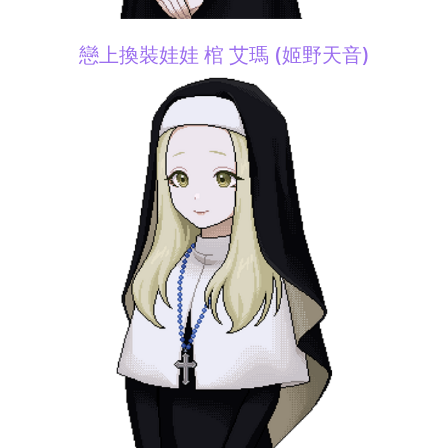
戀上換裝娃娃 棺 艾瑪 (姬野天音)