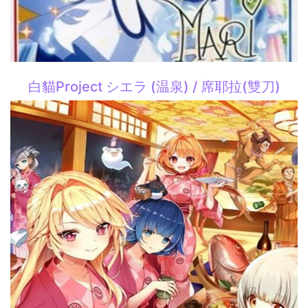
白貓Project シエラ (温泉) / 席耶拉(雙刀)