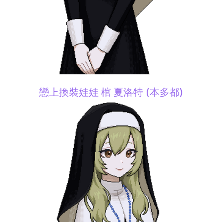
戀上換裝娃娃 棺 夏洛特 (本多都)