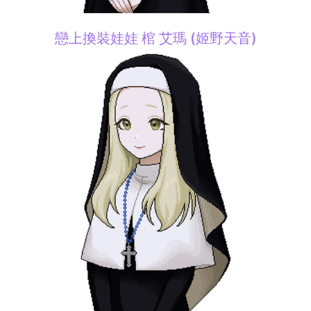
戀上換裝娃娃 棺 艾瑪 (姬野天音)