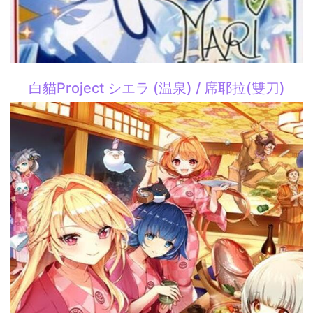
白貓Project シエラ (温泉) / 席耶拉(雙刀)