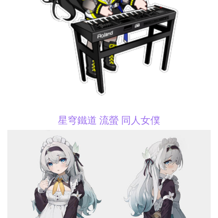
星穹鐵道 流螢 同人女僕