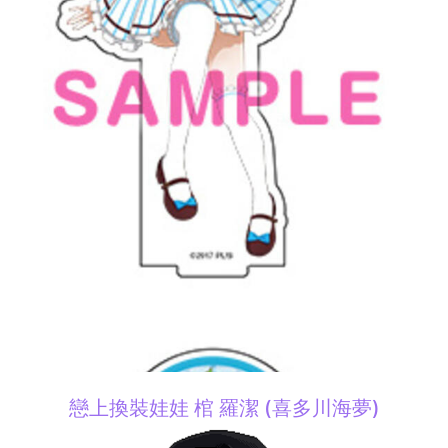
戀上換裝娃娃 棺 羅潔 (喜多川海夢)