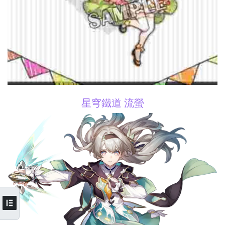
星穹鐵道 流螢