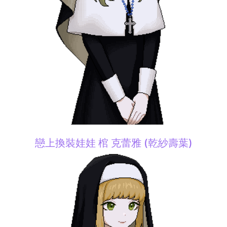
戀上換裝娃娃 棺 克蕾雅 (乾紗壽葉)