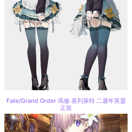
Fate/Grand Order 瑪修·基列萊特 二週年英靈
正裝