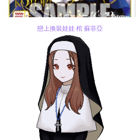
戀上換裝娃娃 棺 蘇菲亞