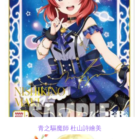
青之驅魔師 杜山詩繪美