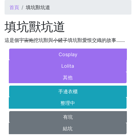
您在這裡
首頁
填坑獸坑道
填坑獸坑道
這是個
宇宙炮
挖坑獸與
小鏟子
填坑獸愛恨交織的故事.......
Cosplay
Lolita
其他
手邊衣櫃
整理中
有坑
結坑