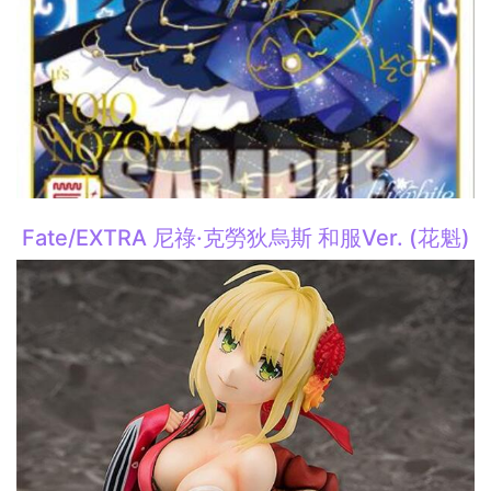
Fate/EXTRA 尼祿·克勞狄烏斯 和服Ver. (花魁)