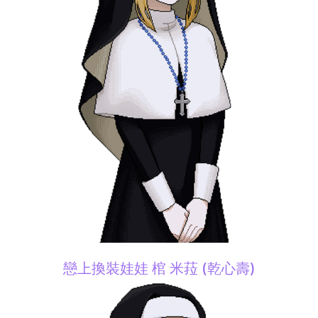
戀上換裝娃娃 棺 米菈 (乾心壽)