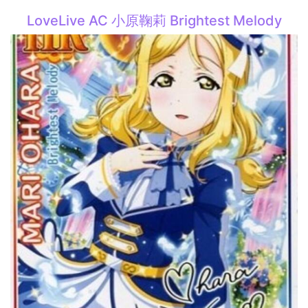
LoveLive AC 小原鞠莉 Brightest Melody