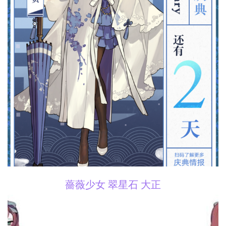
薔薇少女 翠星石 大正