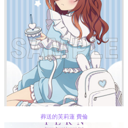
葬送的芙莉蓮 費倫