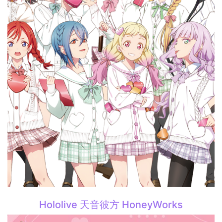
Hololive 天音彼方 HoneyWorks