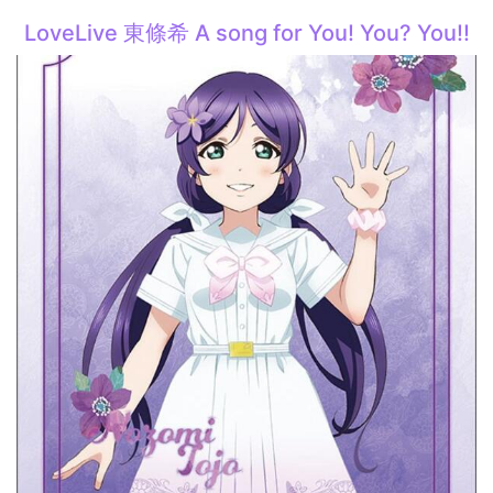
LoveLive 東條希 A song for You! You? You!!