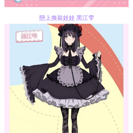
戀上換裝娃娃 黑江雫