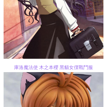
庫洛魔法使 木之本櫻 黑貓女僕戰鬥服