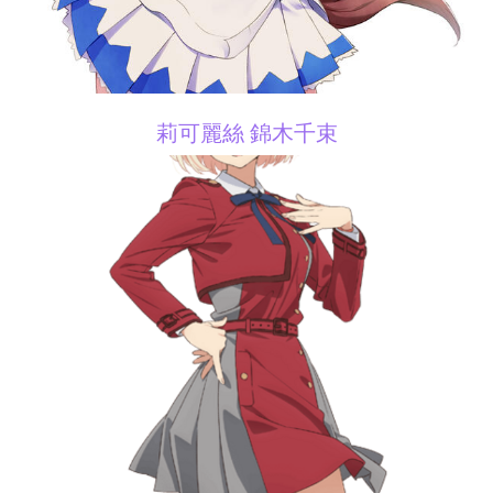
莉可麗絲 錦木千束