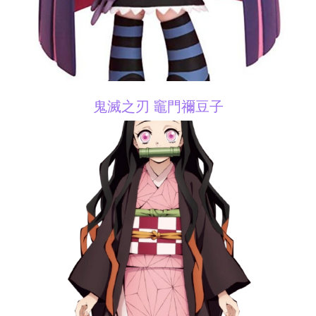
鬼滅之刃 竈門禰豆子