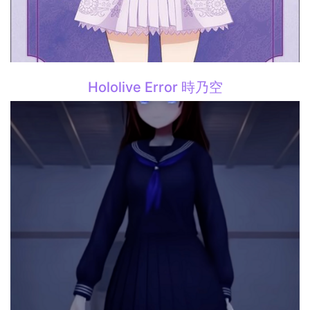
Hololive Error 時乃空