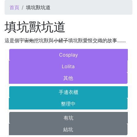
您在這裡
首頁
填坑獸坑道
填坑獸坑道
這是個
宇宙炮
挖坑獸與
小鏟子
填坑獸愛恨交織的故事.......
Cosplay
Lolita
其他
手邊衣櫃
整理中
有坑
結坑