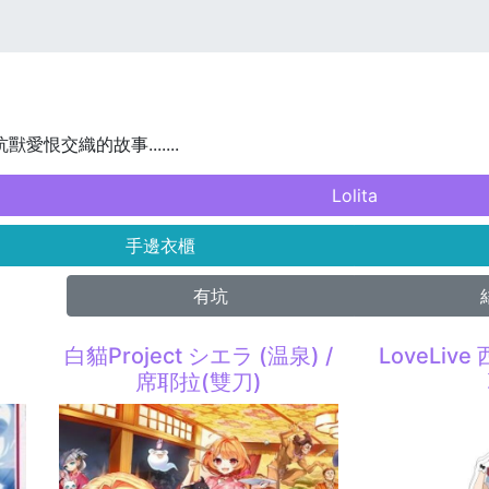
獸愛恨交織的故事.......
Lolita
手邊衣櫃
有坑
白貓Project シエラ (温泉) /
LoveLiv
席耶拉(雙刀)