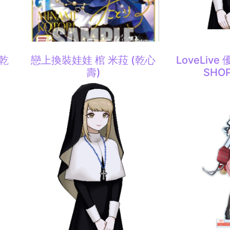
(乾
戀上換裝娃娃 棺 米菈 (乾心
LoveLive
壽)
SHOP