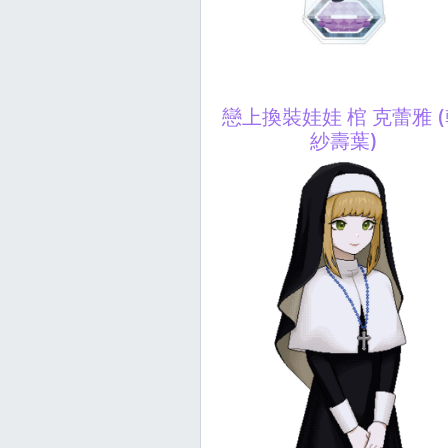
戀上換裝娃娃 棺 克蕾雅 
紗壽葉)