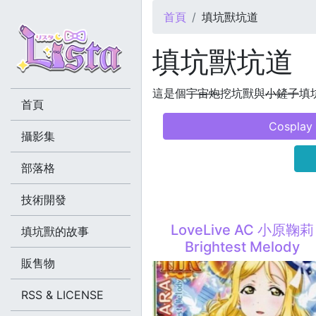
您在這裡
首頁
填坑獸坑道
填坑獸坑道
這是個
宇宙炮
挖坑獸與
小鏟子
填坑
首頁
Cosplay
攝影集
部落格
技術開發
LoveLive AC 小原鞠莉
填坑獸的故事
Brightest Melody
販售物
RSS & LICENSE