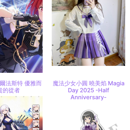
貝爾法斯特 優雅而
魔法少女小圓 曉美焰 Magia
貴的從者
Day 2025 -Half
Anniversary-