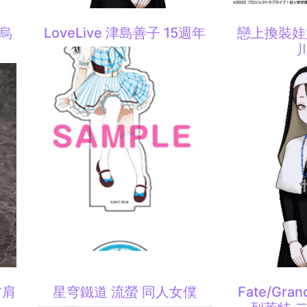
狄烏
LoveLive 津島善子 15週年
戀上換裝娃娃
右肩
星穹鐵道 流螢 同人女僕
Fate/Gra