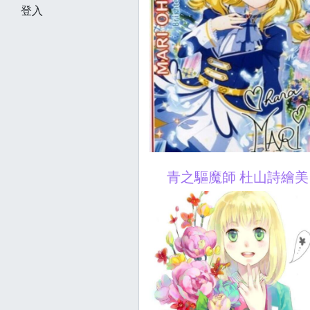
登入
青之驅魔師 杜山詩繪美