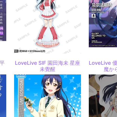
平
LoveLive SIF 園田海未 星座
LoveLiv
未覺醒
魔か