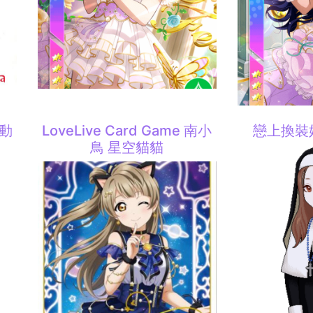
聯動
LoveLive Card Game 南小
戀上換裝
鳥 星空貓貓