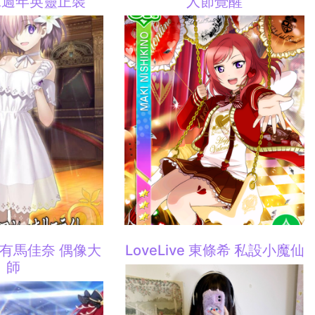
二週年英靈正裝
人節覺醒
 有馬佳奈 偶像大
LoveLive 東條希 私設小魔仙
師