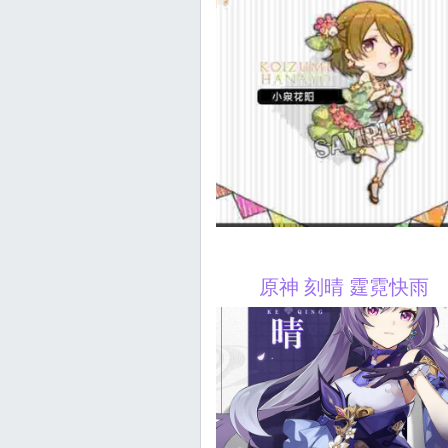
原神 刻晴 霆霓快雨