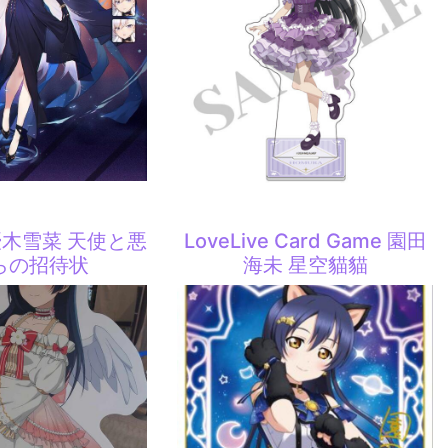
e 優木雪菜 天使と悪
LoveLive Card Game 園田
らの招待状
海未 星空貓貓