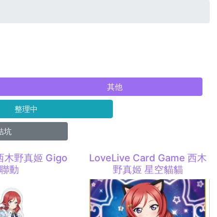
其他
整理中
結坑
e 西木野真姬 Gigo
LoveLive Card Game 西木
聯動
野真姬 星空貓貓