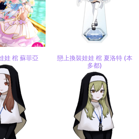
娃娃 棺 蘇菲亞
戀上換裝娃娃 棺 夏洛特 (本
多都)