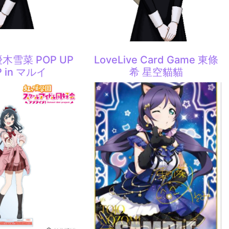
 優木雪菜 POP UP
LoveLive Card Game 東條
 in マルイ
希 星空貓貓