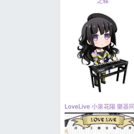
之蝶
LoveLive 小泉花陽 樂器