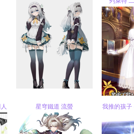
列萊特 
同人
星穹鐵道 流螢
我推的孩子