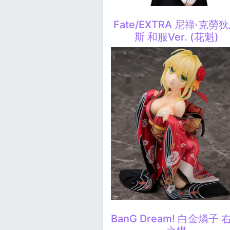
Fate/EXTRA 尼祿·克勞
斯 和服Ver. (花魁)
BanG Dream! 白金燐子 