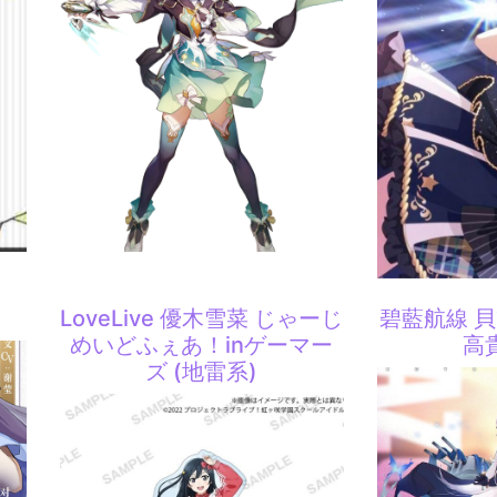
LoveLive 優木雪菜 じゃーじ
碧藍航線 
めいどふぇあ！inゲーマー
高
ズ (地雷系)