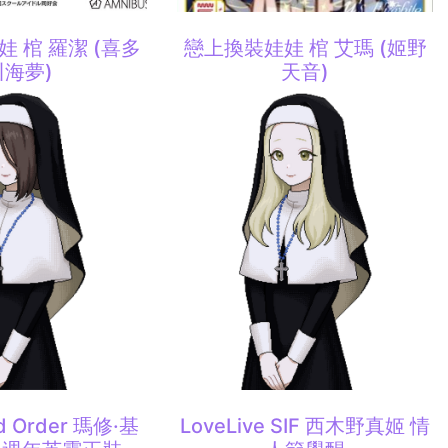
 棺 羅潔 (喜多
戀上換裝娃娃 棺 艾瑪 (姬野
川海夢)
天音)
nd Order 瑪修·基
LoveLive SIF 西木野真姬 情