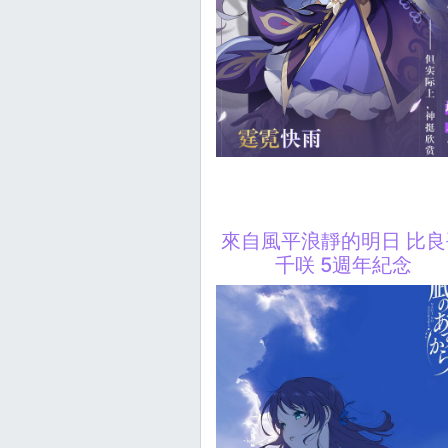
來自風平浪靜的明日 比良
千咲 5週年紀念