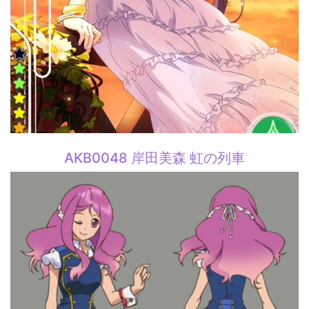
AKB0048 岸田美森 虹の列車