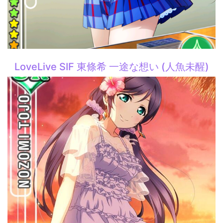
LoveLive SIF 東條希 一途な想い (人魚未醒)