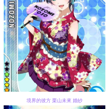
境界的彼方 栗山未來 婚紗