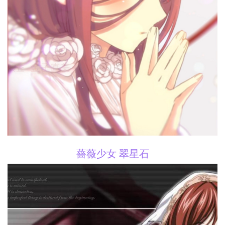
薔薇少女 翠星石