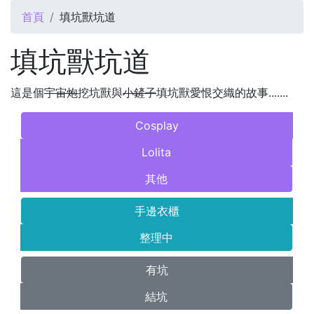
您在這裡
首頁
填坑獸坑道
填坑獸坑道
這是個
宇宙炮
挖坑獸與
小鏟子
填坑獸愛恨交織的故事.......
Cosplay
Lolita
其他
手邊衣櫃
整理中
有坑
結坑