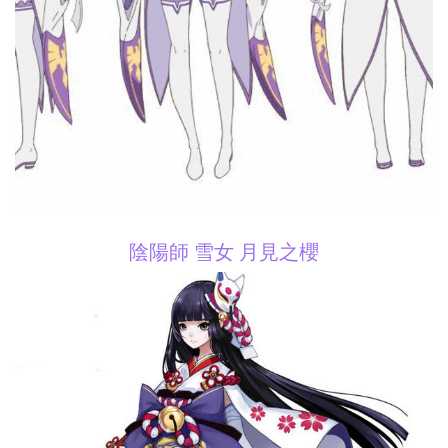
陰陽師 雪女 月見之櫻