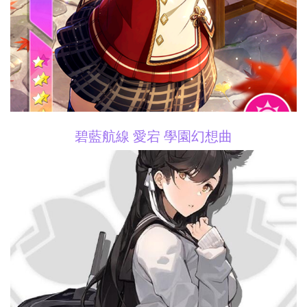
碧藍航線 愛宕 學園幻想曲