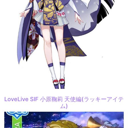
LoveLive SIF 小原鞠莉 天使編(ラッキーアイテ
ム)