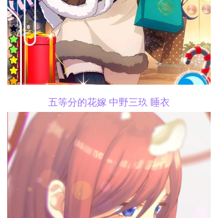
五等分的花嫁 中野三玖 睡衣