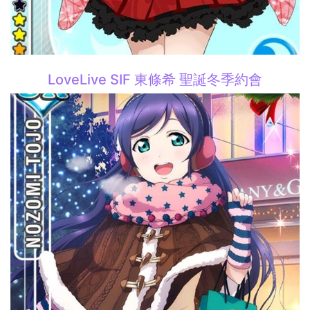
LoveLive SIF 東條希 聖誕冬季約會