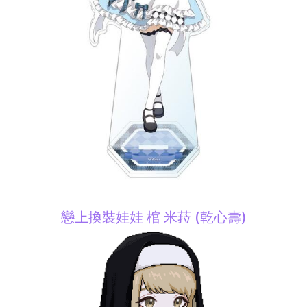
戀上換裝娃娃 棺 米菈 (乾心壽)