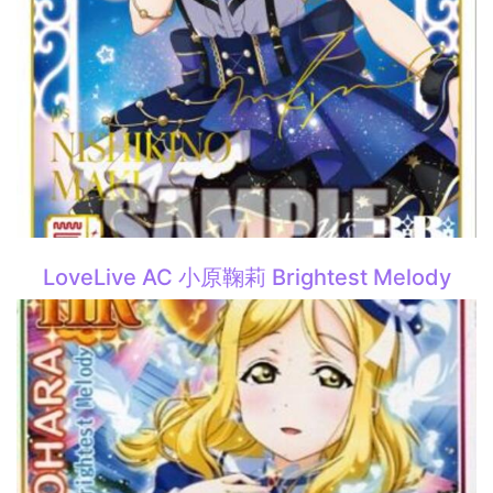
LoveLive AC 小原鞠莉 Brightest Melody