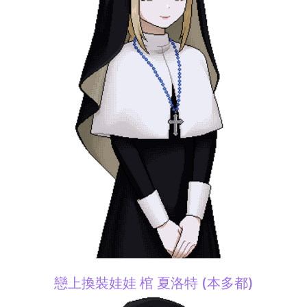
戀上換裝娃娃 棺 夏洛特 (本多都)