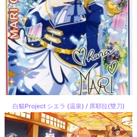
白貓Project シエラ (温泉) / 席耶拉(雙刀)