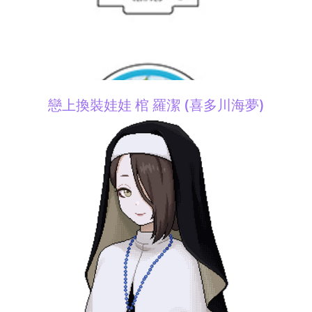
戀上換裝娃娃 棺 羅潔 (喜多川海夢)