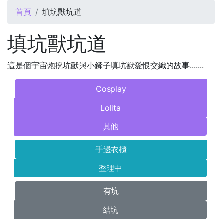
您在這裡
首頁
填坑獸坑道
填坑獸坑道
這是個
宇宙炮
挖坑獸與
小鏟子
填坑獸愛恨交織的故事.......
Cosplay
Lolita
其他
手邊衣櫃
整理中
有坑
結坑