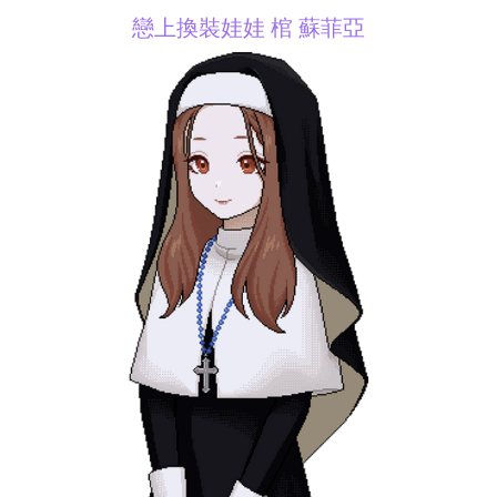
戀上換裝娃娃 棺 蘇菲亞