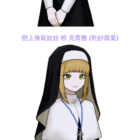
戀上換裝娃娃 棺 克蕾雅 (乾紗壽葉)