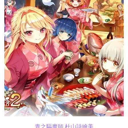
青之驅魔師 杜山詩繪美