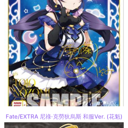
Fate/EXTRA 尼祿·克勞狄烏斯 和服Ver. (花魁)