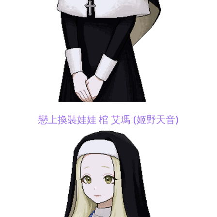
戀上換裝娃娃 棺 艾瑪 (姬野天音)