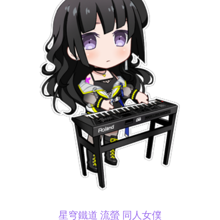
星穹鐵道 流螢 同人女僕