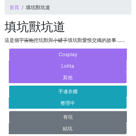
您在這裡
首頁
填坑獸坑道
填坑獸坑道
這是個
宇宙炮
挖坑獸與
小鏟子
填坑獸愛恨交織的故事.......
Cosplay
Lolita
其他
手邊衣櫃
整理中
有坑
結坑