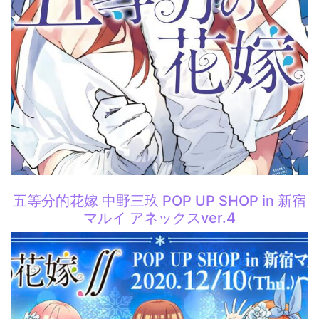
五等分的花嫁 中野三玖 POP UP SHOP in 新宿
マルイ アネックスver.4