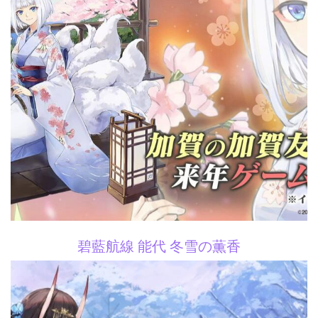
碧藍航線 能代 冬雪の薫香