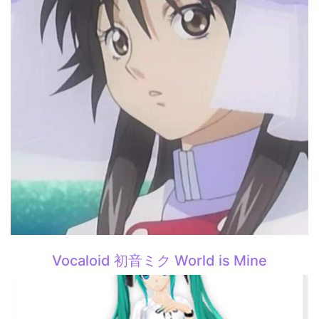
Vocaloid 初音ミク World is Mine