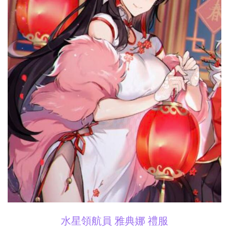
水星領航員 雅典娜 禮服