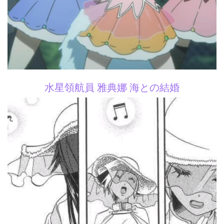
水星領航員 雅典娜 海との結婚