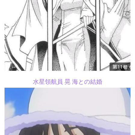
水星領航員 晃 海との結婚