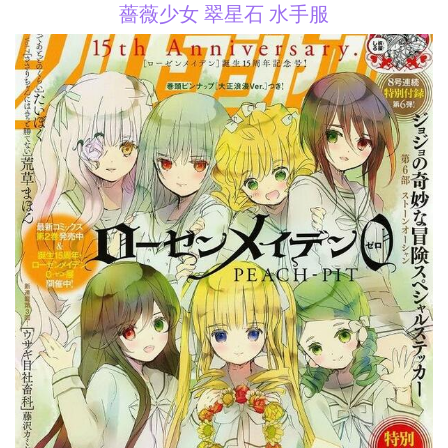
薔薇少女 翠星石 水手服