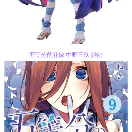
五等分的花嫁 中野三玖 婚紗