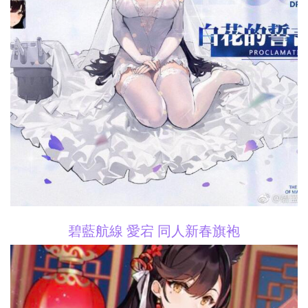
碧藍航線 愛宕 同人新春旗袍