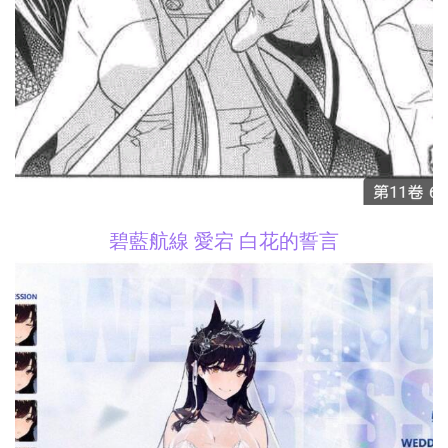
碧藍航線 愛宕 白花的誓言