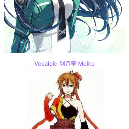
Vocaloid 剎月華 Meiko