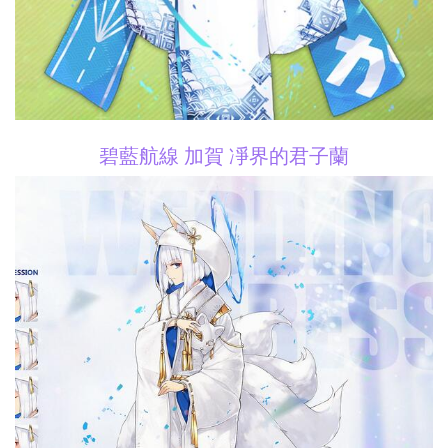
碧藍航線 加賀 凈界的君子蘭