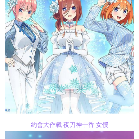
約會大作戰 夜刀神十香 女僕