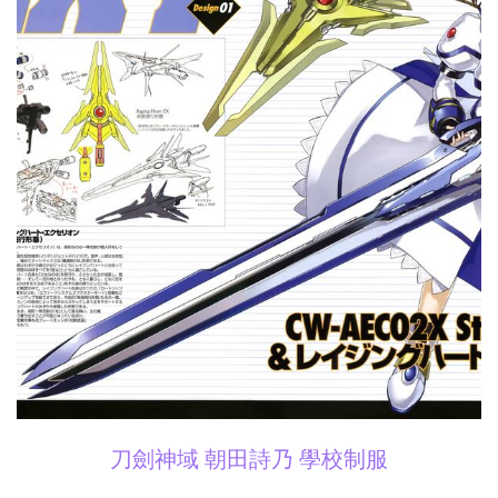
刀劍神域 朝田詩乃 學校制服