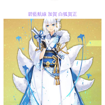
碧藍航線 加賀 白狐賀正