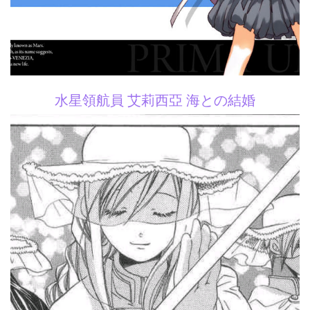
水星領航員 艾莉西亞 海との結婚