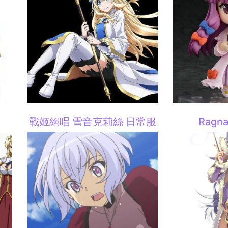
戰姬絕唱 雪音克莉絲 日常服
Ragn