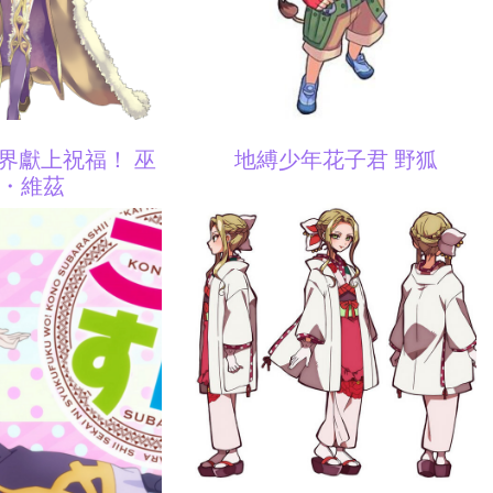
界獻上祝福！ 巫
地縛少年花子君 野狐
・維茲