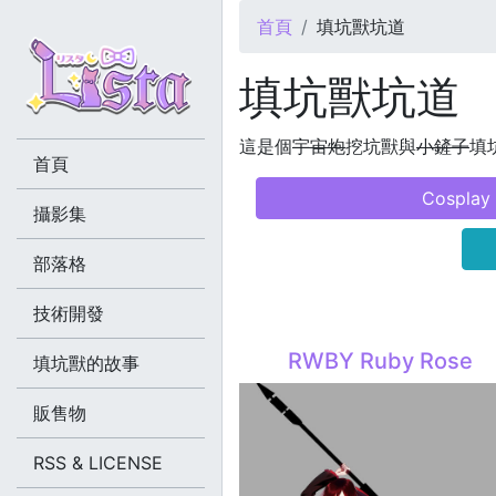
您在這裡
首頁
填坑獸坑道
填坑獸坑道
這是個
宇宙炮
挖坑獸與
小鏟子
填坑
首頁
Cosplay
攝影集
部落格
技術開發
RWBY Ruby Rose
填坑獸的故事
販售物
RSS & LICENSE