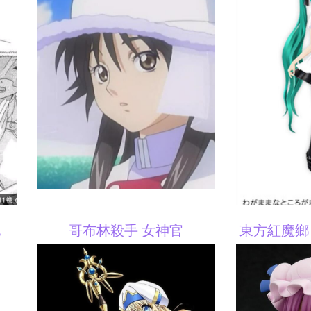
袍
哥布林殺手 女神官
東方紅魔鄉