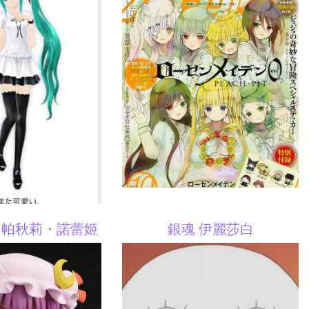
 帕秋莉・諾蕾姬
銀魂 伊麗莎白