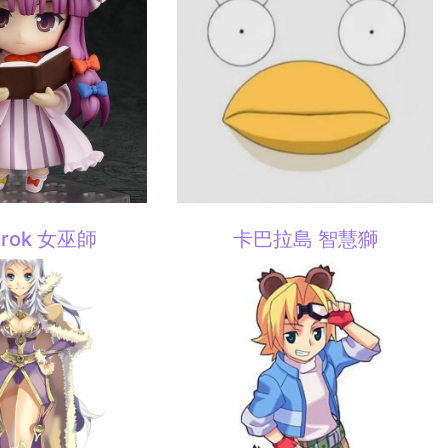
arok 女巫師
卡巴拉島 智慧獅