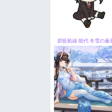
碧藍航線 能代 冬雪の薫