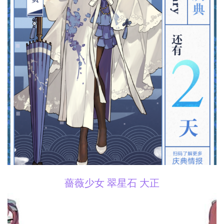
薔薇少女 翠星石 大正