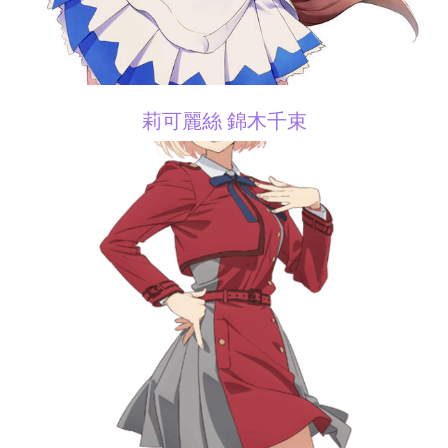
莉可麗絲 錦木千束