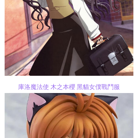
庫洛魔法使 木之本櫻 黑貓女僕戰鬥服