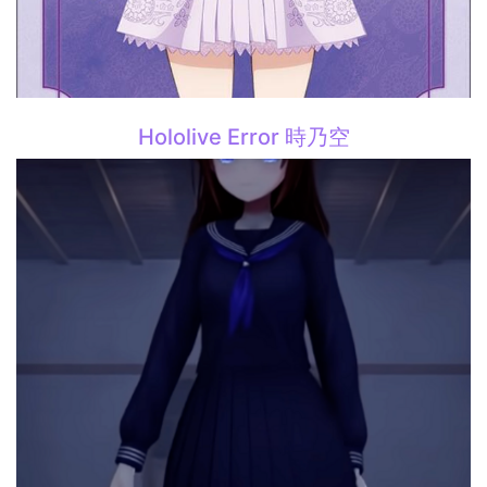
Hololive Error 時乃空