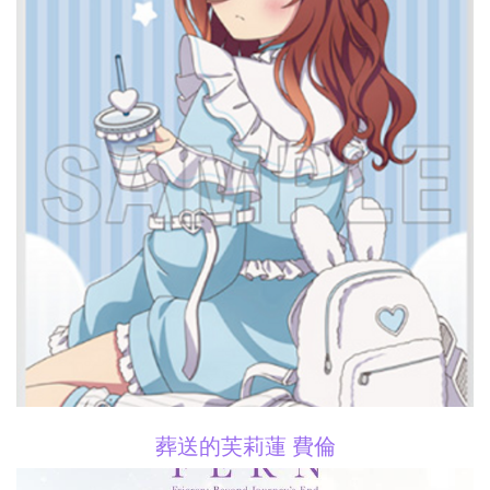
葬送的芙莉蓮 費倫