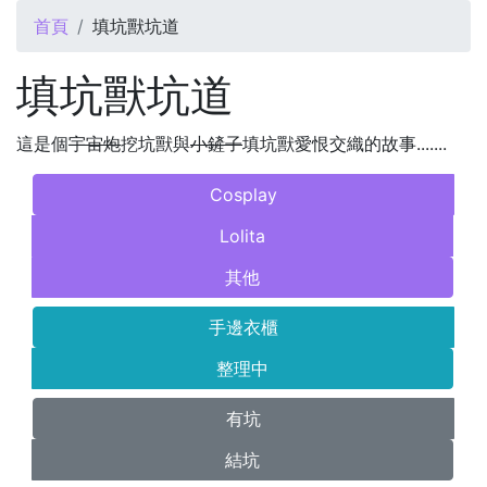
您在這裡
首頁
填坑獸坑道
填坑獸坑道
這是個
宇宙炮
挖坑獸與
小鏟子
填坑獸愛恨交織的故事.......
Cosplay
Lolita
其他
手邊衣櫃
整理中
有坑
結坑