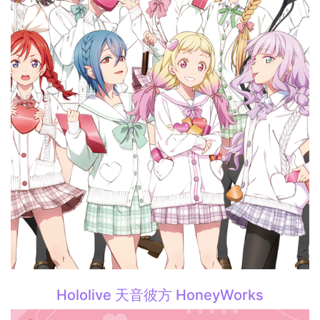
Hololive 天音彼方 HoneyWorks