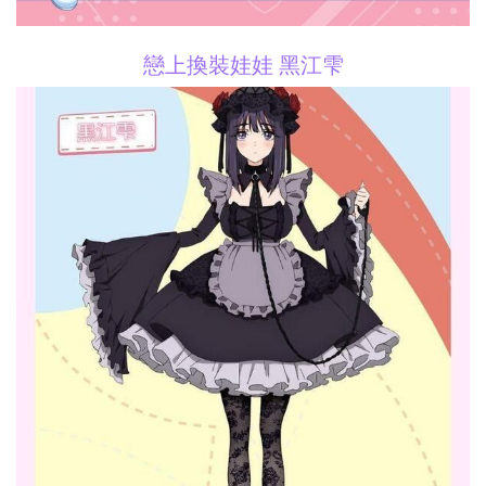
戀上換裝娃娃 黑江雫