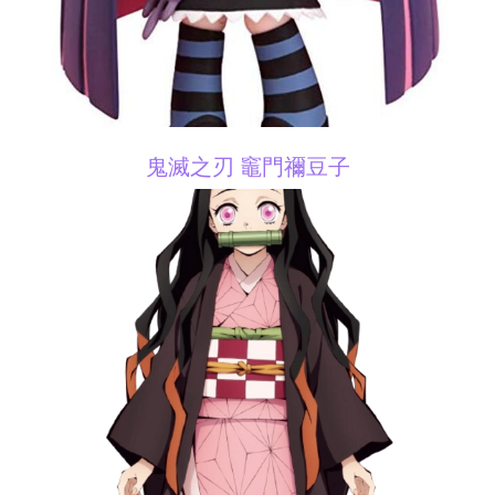
鬼滅之刃 竈門禰豆子