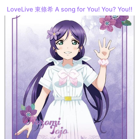
LoveLive 東條希 A song for You! You? You!!