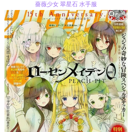
薔薇少女 翠星石 水手服