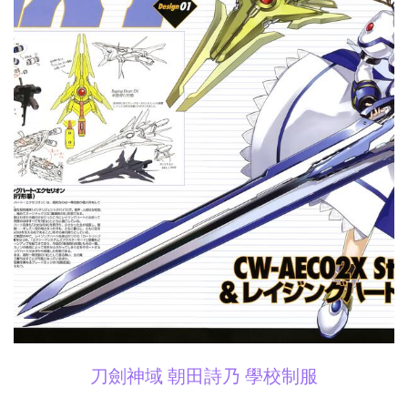
刀劍神域 朝田詩乃 學校制服