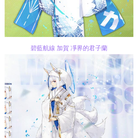
碧藍航線 加賀 凈界的君子蘭