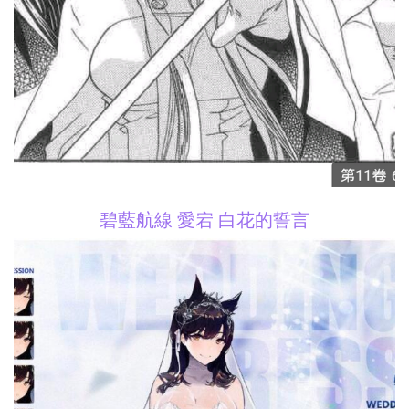
碧藍航線 愛宕 白花的誓言