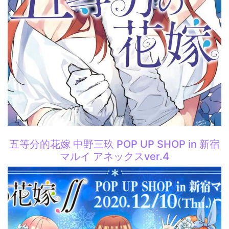
五等分的花嫁 中野三玖 POP UP SHOP in 新宿
マルイ アネックスver.4