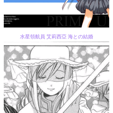
水星領航員 艾莉西亞 海との結婚