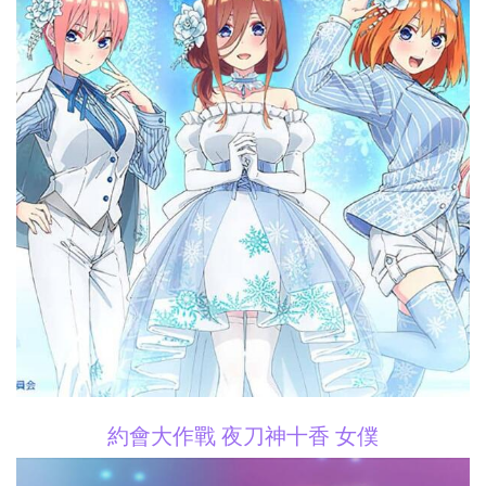
約會大作戰 夜刀神十香 女僕