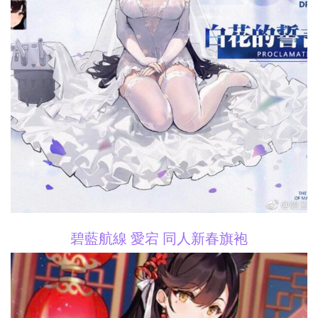
碧藍航線 愛宕 同人新春旗袍