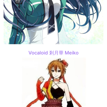
Vocaloid 剎月華 Meiko