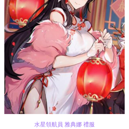
水星領航員 雅典娜 禮服