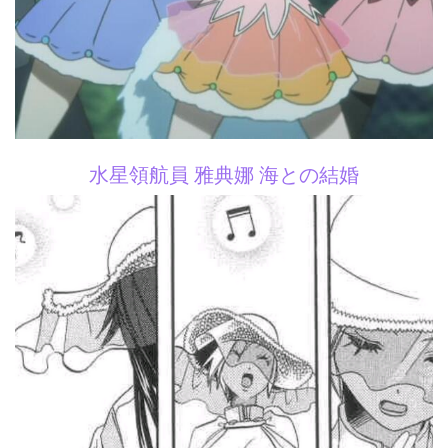
水星領航員 雅典娜 海との結婚