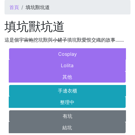
您在這裡
首頁
填坑獸坑道
填坑獸坑道
這是個
宇宙炮
挖坑獸與
小鏟子
填坑獸愛恨交織的故事.......
Cosplay
Lolita
其他
手邊衣櫃
整理中
有坑
結坑