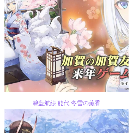
碧藍航線 能代 冬雪の薫香