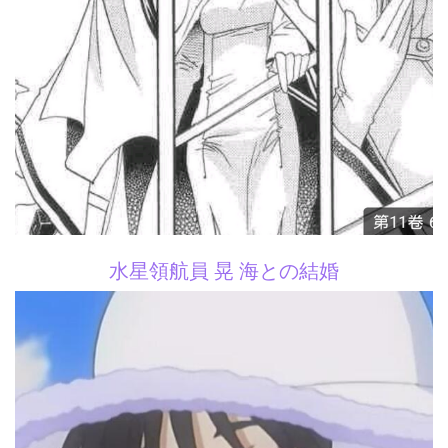
水星領航員 晃 海との結婚