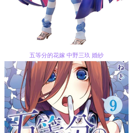
五等分的花嫁 中野三玖 婚紗