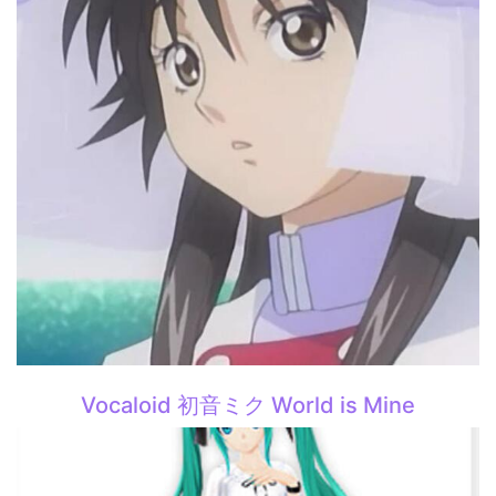
Vocaloid 初音ミク World is Mine