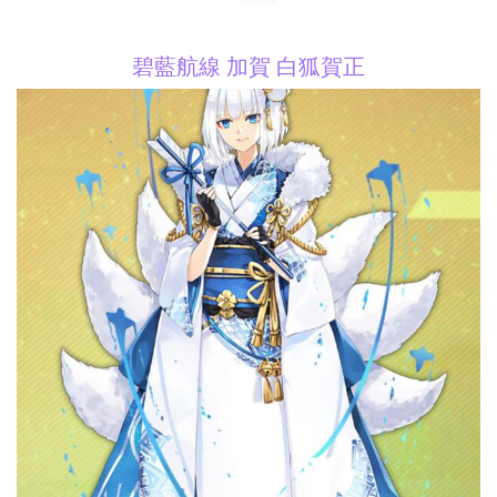
碧藍航線 加賀 白狐賀正