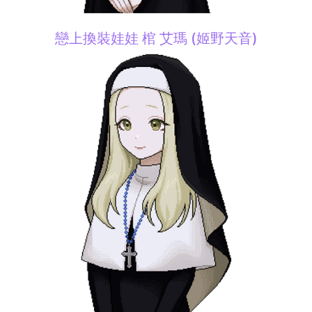
戀上換裝娃娃 棺 艾瑪 (姬野天音)