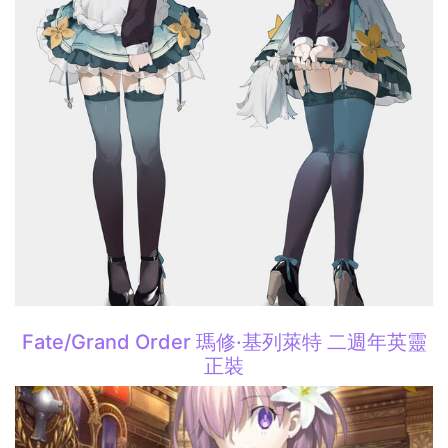
Fate/Grand Order 瑪修·基列萊特 二週年英靈
正裝