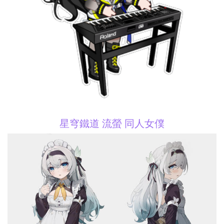
星穹鐵道 流螢 同人女僕