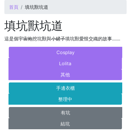
您在這裡
首頁
填坑獸坑道
填坑獸坑道
這是個
宇宙炮
挖坑獸與
小鏟子
填坑獸愛恨交織的故事.......
Cosplay
Lolita
其他
手邊衣櫃
整理中
有坑
結坑