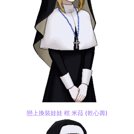
戀上換裝娃娃 棺 米菈 (乾心壽)