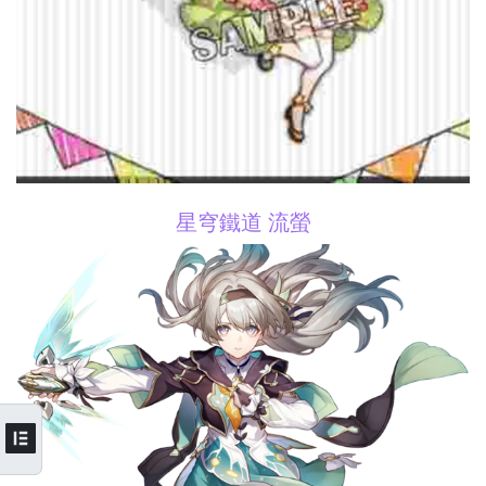
星穹鐵道 流螢