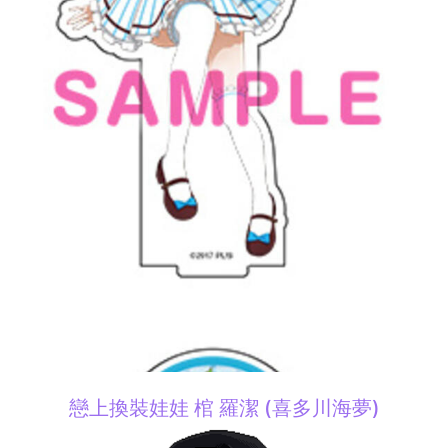
戀上換裝娃娃 棺 羅潔 (喜多川海夢)