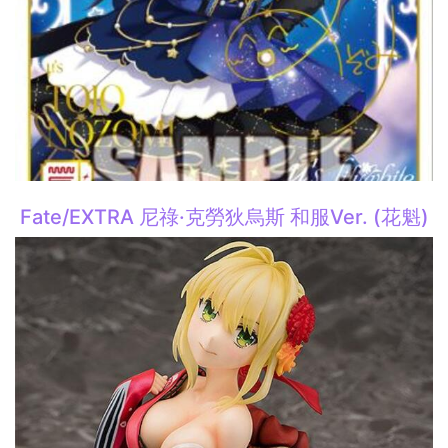
Fate/EXTRA 尼祿·克勞狄烏斯 和服Ver. (花魁)