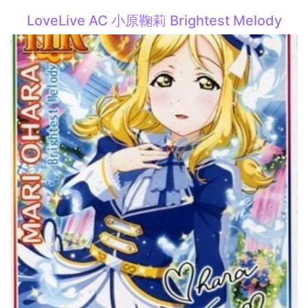
LoveLive AC 小原鞠莉 Brightest Melody