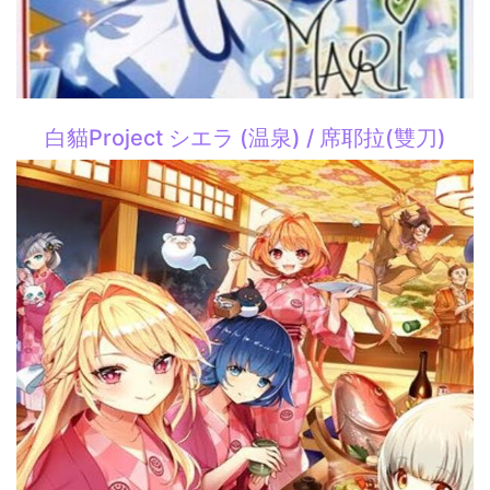
白貓Project シエラ (温泉) / 席耶拉(雙刀)