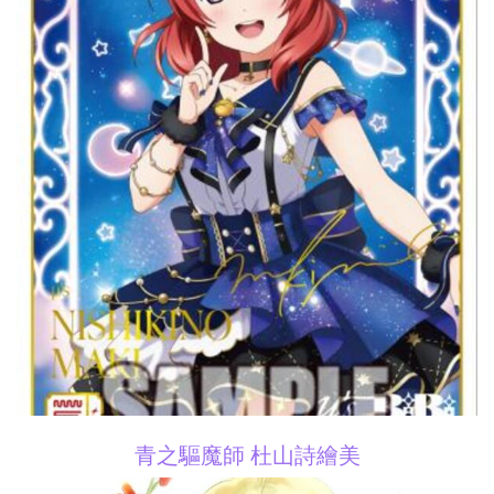
青之驅魔師 杜山詩繪美