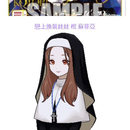
戀上換裝娃娃 棺 蘇菲亞