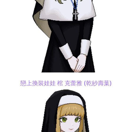
戀上換裝娃娃 棺 克蕾雅 (乾紗壽葉)