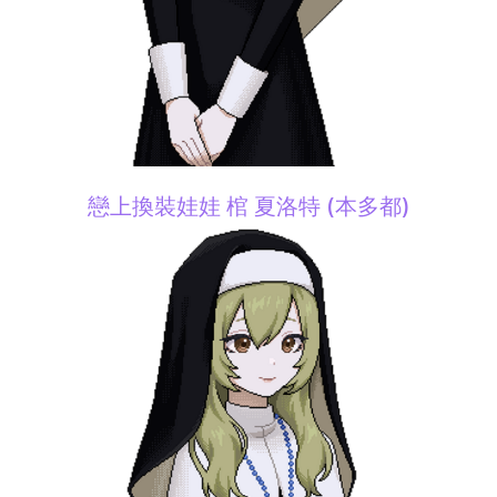
戀上換裝娃娃 棺 夏洛特 (本多都)