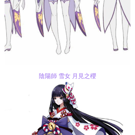
陰陽師 雪女 月見之櫻