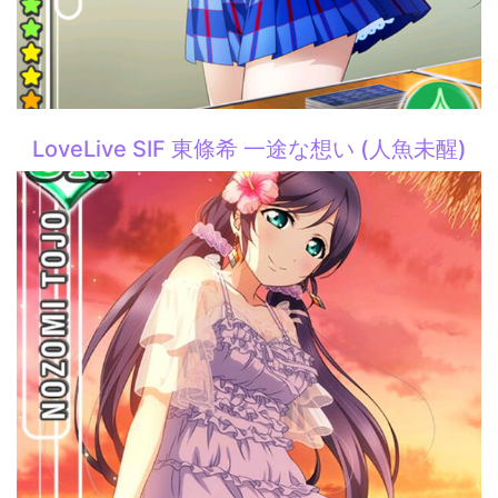
LoveLive SIF 東條希 一途な想い (人魚未醒)