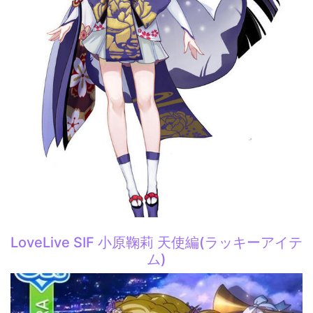
LoveLive SIF 小原鞠莉 天使編(ラッキーアイテ
ム)