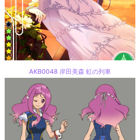
AKB0048 岸田美森 虹の列車