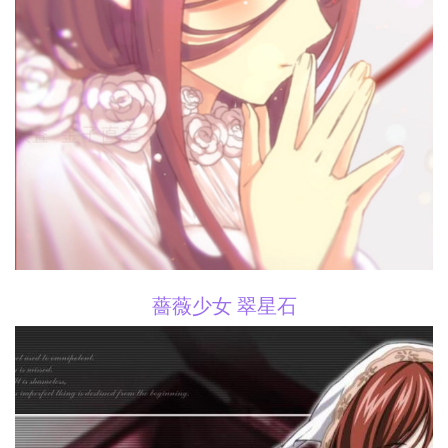
薔薇少女 翠星石