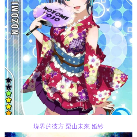
境界的彼方 栗山未來 婚紗