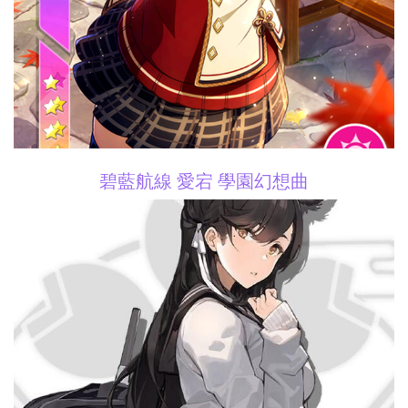
碧藍航線 愛宕 學園幻想曲