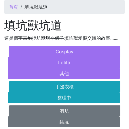
您在這裡
首頁
填坑獸坑道
填坑獸坑道
這是個
宇宙炮
挖坑獸與
小鏟子
填坑獸愛恨交織的故事.......
Cosplay
Lolita
其他
手邊衣櫃
整理中
有坑
結坑