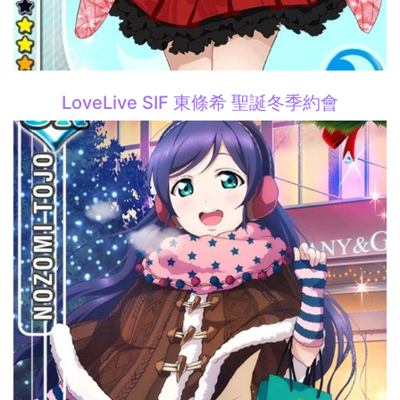
LoveLive SIF 東條希 聖誕冬季約會