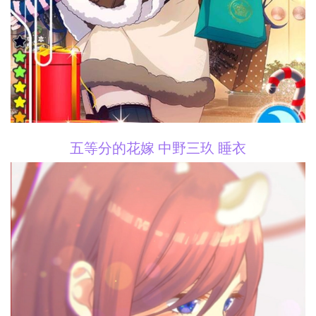
五等分的花嫁 中野三玖 睡衣