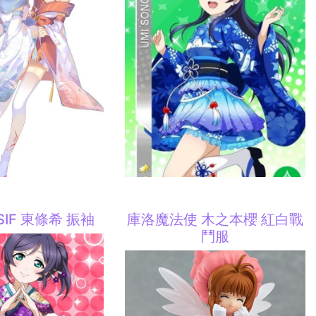
e SIF 東條希 振袖
庫洛魔法使 木之本櫻 紅白戰
鬥服