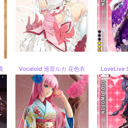
境
Vocaloid 巡音ルカ 花色衣
LoveLiv