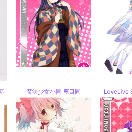
·基
魔法少女小圓 鹿目圓
LoveLiv