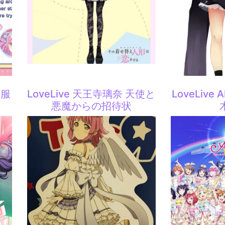
手服
LoveLive 天王寺璃奈 天使と
LoveLive A
悪魔からの招待状