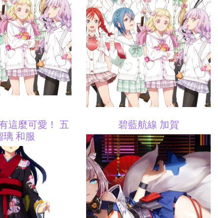
有這麼可愛！ 五
碧藍航線 加賀
瑠璃 和服