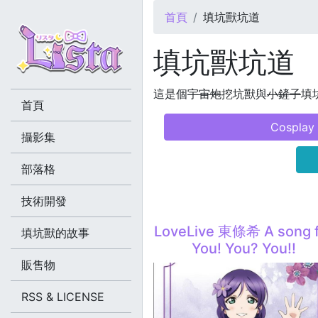
您在這裡
首頁
填坑獸坑道
填坑獸坑道
這是個
宇宙炮
挖坑獸與
小鏟子
填坑
首頁
Cosplay
攝影集
部落格
技術開發
LoveLive 東條希 A song 
填坑獸的故事
You! You? You!!
販售物
RSS & LICENSE