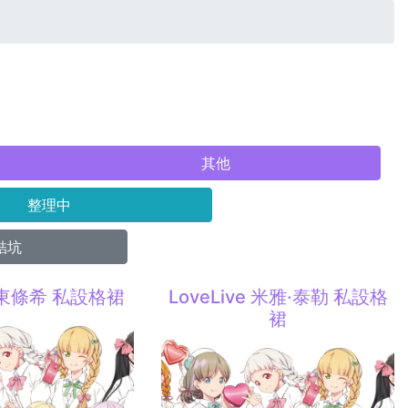
其他
整理中
結坑
e 東條希 私設格裙
LoveLive 米雅·泰勒 私設格
裙