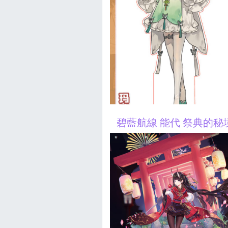
碧藍航線 能代 祭典的秘