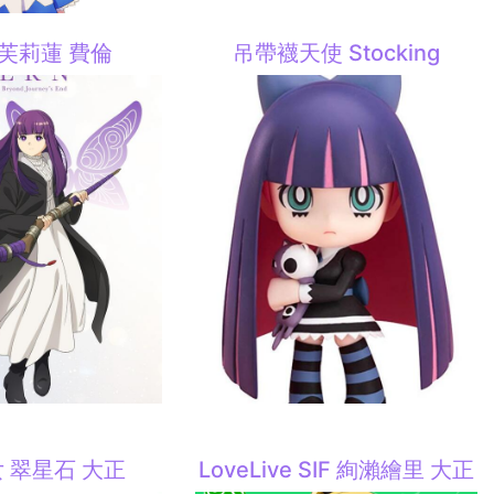
芙莉蓮 費倫
吊帶襪天使 Stocking
 翠星石 大正
LoveLive SIF 絢瀨繪里 大正