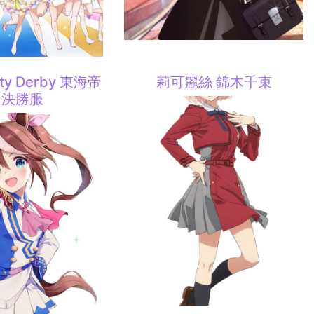
ty Derby 東海帝
莉可麗絲 錦木千束
 決勝服