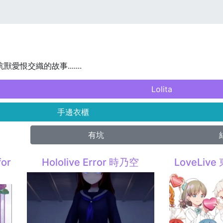
獸愛恨交織的故事.......
Lolita
手邊衣櫃
有坑
for
Hololive Error 時乃空
LoveLiv