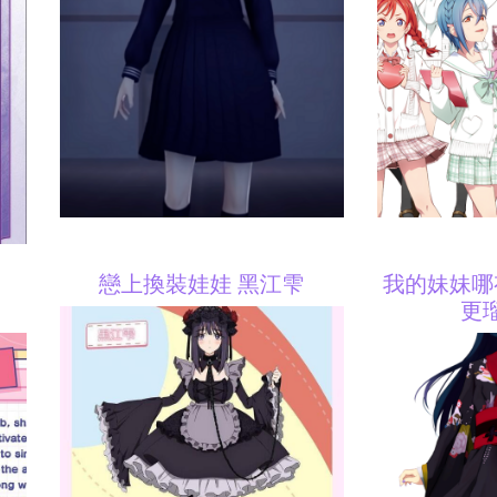
戀上換裝娃娃 黑江雫
我的妹妹哪
更