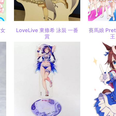
貓女
LoveLive 東條希 泳裝 一番
賽馬娘 Pret
賞
王