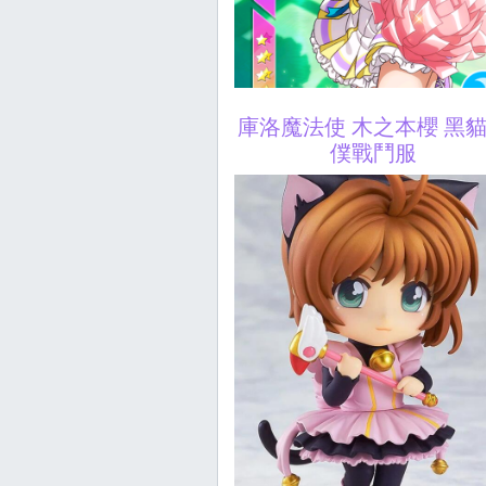
庫洛魔法使 木之本櫻 黑
僕戰鬥服