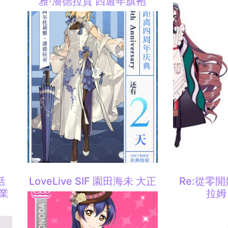
雅·潘德拉貢 四週年旗袍
活
LoveLive SIF 園田海未 大正
Re:從零
畢業
拉姆