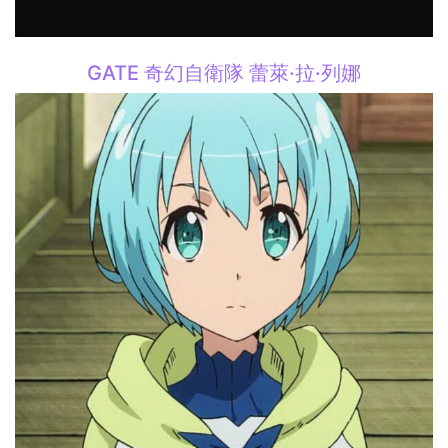
GATE 奇幻自衛隊 蕾萊·拉·列娜