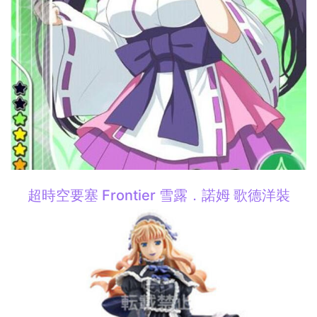
超時空要塞 Frontier 雪露．諾姆 歌德洋裝