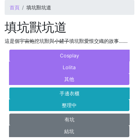
您在這裡
首頁
填坑獸坑道
填坑獸坑道
這是個
宇宙炮
挖坑獸與
小鏟子
填坑獸愛恨交織的故事.......
Cosplay
Lolita
其他
手邊衣櫃
整理中
有坑
結坑