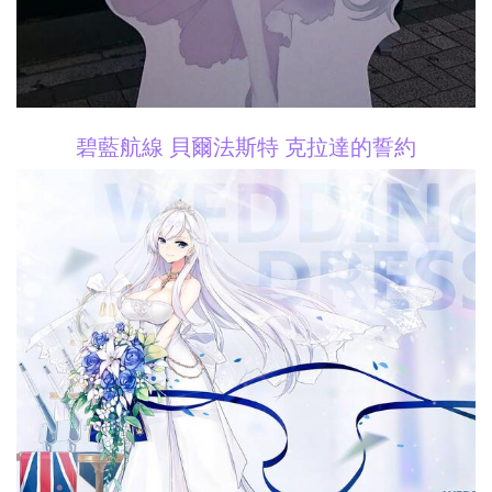
碧藍航線 貝爾法斯特 克拉達的誓約