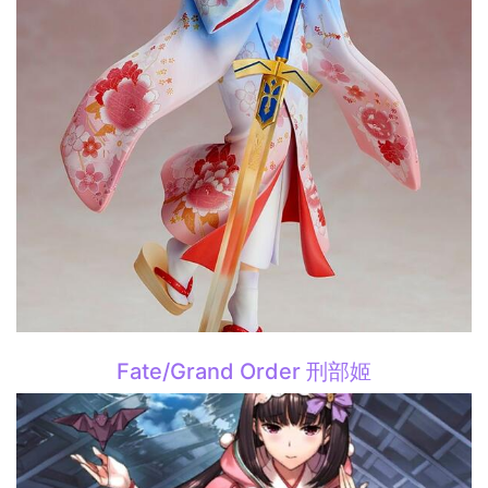
Fate/Grand Order 刑部姬