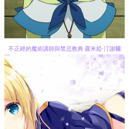
不正經的魔術講師與禁忌教典 露米婭·汀謝爾