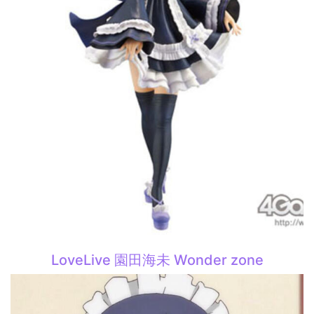
LoveLive 園田海未 Wonder zone