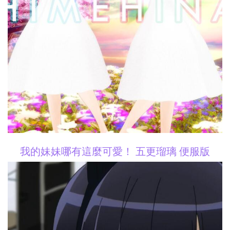
我的妹妹哪有這麼可愛！ 五更瑠璃 便服版