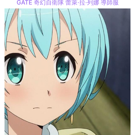
GATE 奇幻自衛隊 蕾萊·拉·列娜 導師服