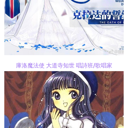
庫洛魔法使 大道寺知世 唱詩班/歌唱家