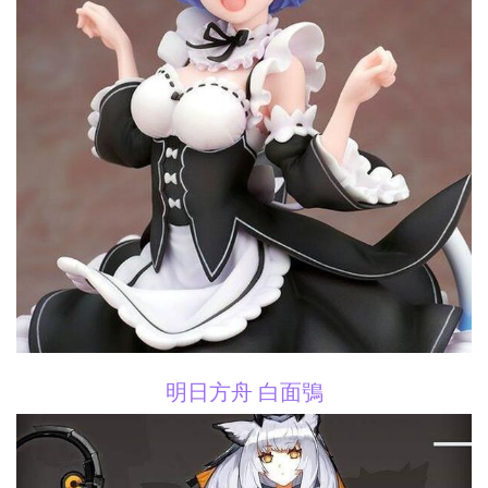
明日方舟 白面鴞