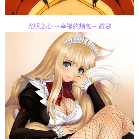
光明之心 ～幸福的麵包～ 蘿娜