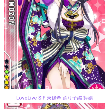
LoveLive SIF 東條希 踊り子編 舞孃