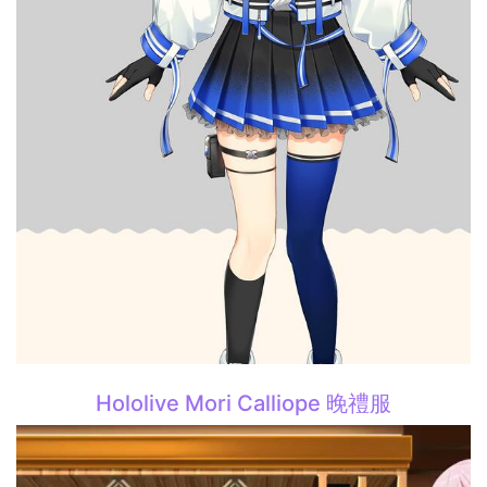
Hololive Mori Calliope 晚禮服