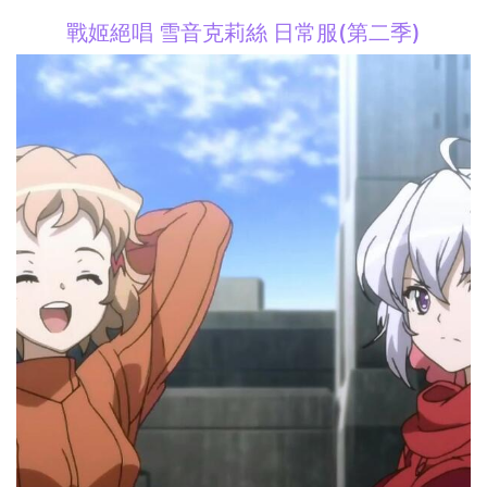
戰姬絕唱 雪音克莉絲 日常服(第二季)