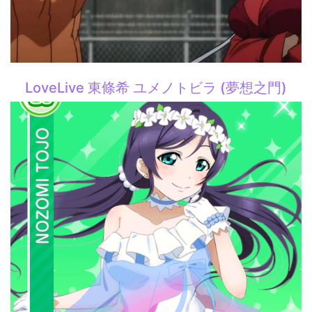
LoveLive 東條希 ユメノトビラ (夢想之門)