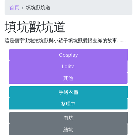
您在這裡
首頁
填坑獸坑道
填坑獸坑道
這是個
宇宙炮
挖坑獸與
小鏟子
填坑獸愛恨交織的故事.......
Cosplay
Lolita
其他
手邊衣櫃
整理中
有坑
結坑