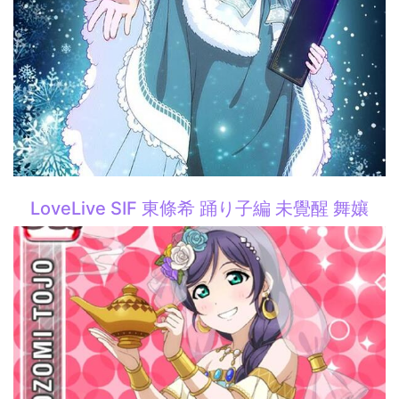
LoveLive SIF 東條希 踊り子編 未覺醒 舞孃