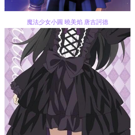
魔法少女小圓 曉美焰 唐吉訶德