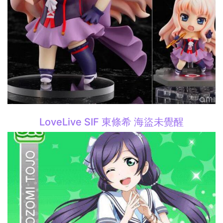
LoveLive SIF 東條希 海盜未覺醒