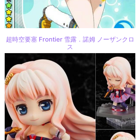
超時空要塞 Frontier 雪露．諾姆 ノーザンクロ
ス