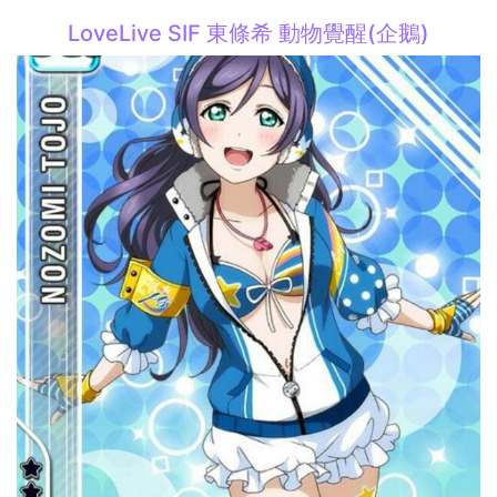
LoveLive SIF 東條希 動物覺醒(企鵝)