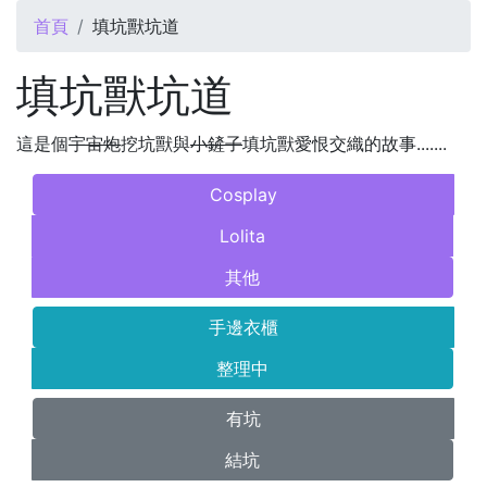
您在這裡
首頁
填坑獸坑道
填坑獸坑道
這是個
宇宙炮
挖坑獸與
小鏟子
填坑獸愛恨交織的故事.......
Cosplay
Lolita
其他
手邊衣櫃
整理中
有坑
結坑