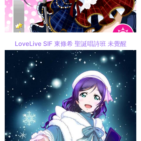
LoveLive SIF 東條希 聖誕唱詩班 未覺醒