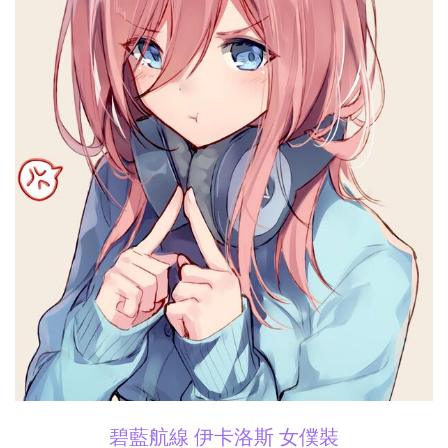
碧藍航線 伊卡洛斯 女僕裝