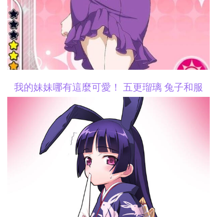
我的妹妹哪有這麼可愛！ 五更瑠璃 兔子和服