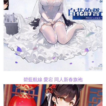
碧藍航線 愛宕 同人新春旗袍