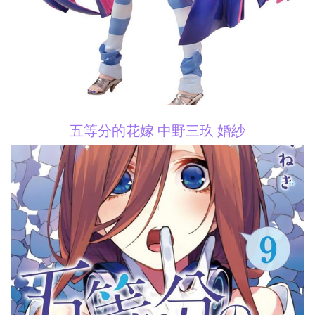
五等分的花嫁 中野三玖 婚紗