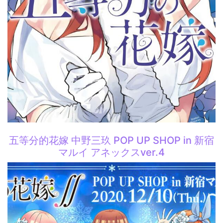
五等分的花嫁 中野三玖 POP UP SHOP in 新宿
マルイ アネックスver.4