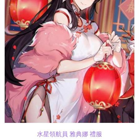
水星領航員 雅典娜 禮服