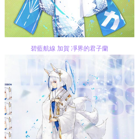
碧藍航線 加賀 凈界的君子蘭