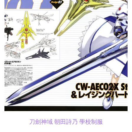
刀劍神域 朝田詩乃 學校制服