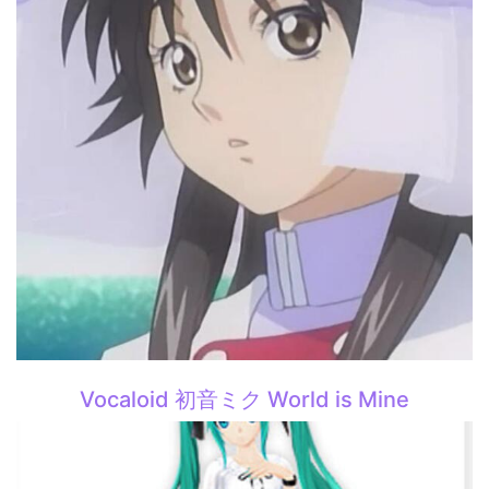
Vocaloid 初音ミク World is Mine