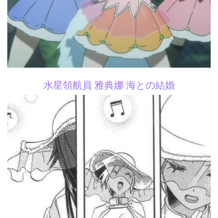
水星領航員 雅典娜 海との結婚