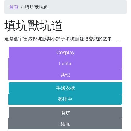
您在這裡
首頁
填坑獸坑道
填坑獸坑道
這是個
宇宙炮
挖坑獸與
小鏟子
填坑獸愛恨交織的故事.......
Cosplay
Lolita
其他
手邊衣櫃
整理中
有坑
結坑