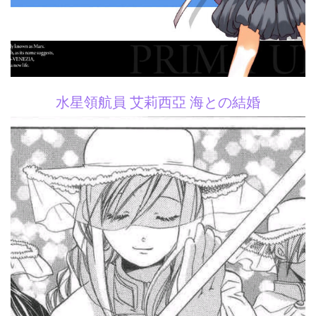
水星領航員 艾莉西亞 海との結婚