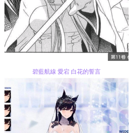
碧藍航線 愛宕 白花的誓言