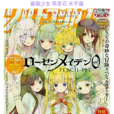
薔薇少女 翠星石 水手服