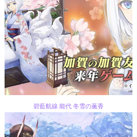
碧藍航線 能代 冬雪の薫香