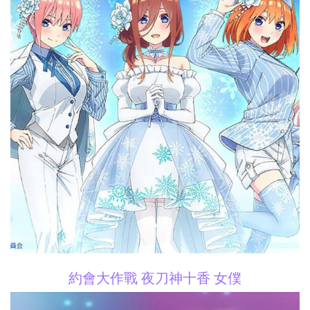
約會大作戰 夜刀神十香 女僕