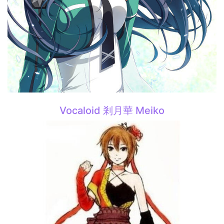
Vocaloid 剎月華 Meiko