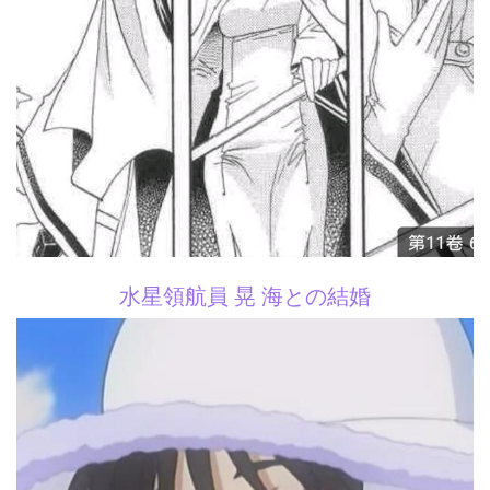
水星領航員 晃 海との結婚