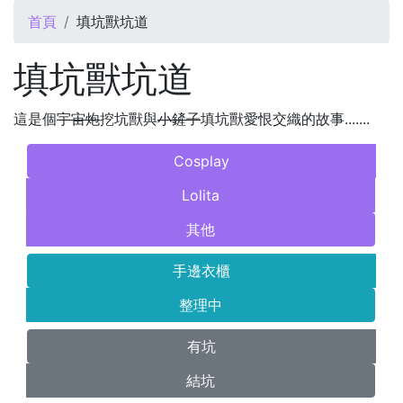
您在這裡
首頁
填坑獸坑道
填坑獸坑道
這是個
宇宙炮
挖坑獸與
小鏟子
填坑獸愛恨交織的故事.......
Cosplay
Lolita
其他
手邊衣櫃
整理中
有坑
結坑