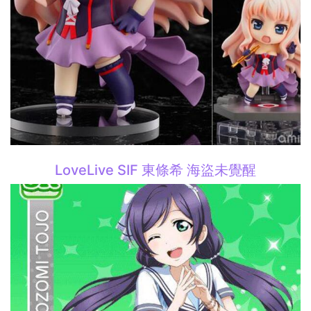
LoveLive SIF 東條希 海盜未覺醒