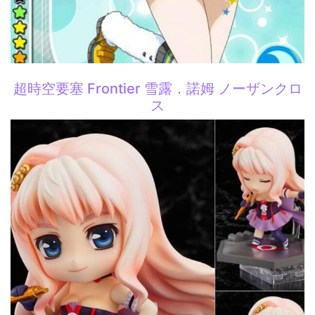
超時空要塞 Frontier 雪露．諾姆 ノーザンクロ
ス