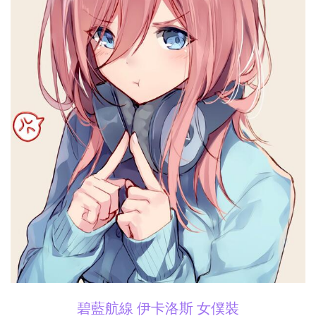
碧藍航線 伊卡洛斯 女僕裝