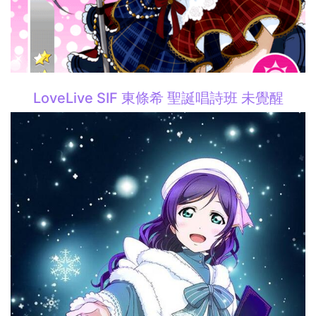
LoveLive SIF 東條希 聖誕唱詩班 未覺醒