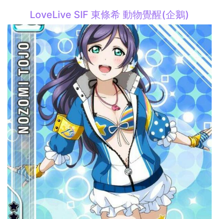
LoveLive SIF 東條希 動物覺醒(企鵝)