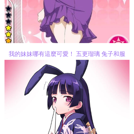
我的妹妹哪有這麼可愛！ 五更瑠璃 兔子和服