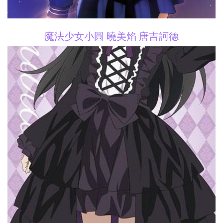
魔法少女小圓 曉美焰 唐吉訶德