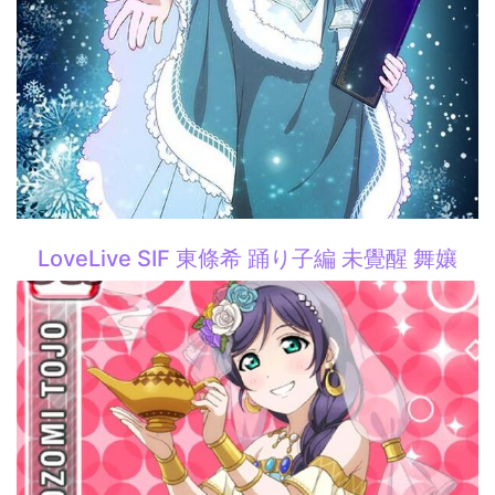
LoveLive SIF 東條希 踊り子編 未覺醒 舞孃