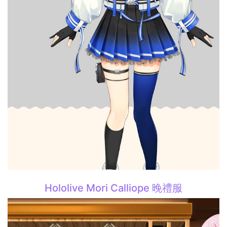
Hololive Mori Calliope 晚禮服