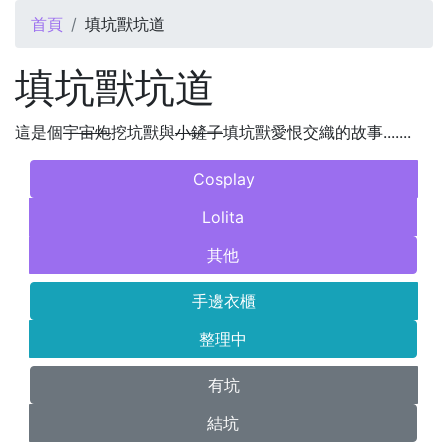
您在這裡
首頁
填坑獸坑道
填坑獸坑道
這是個
宇宙炮
挖坑獸與
小鏟子
填坑獸愛恨交織的故事.......
Cosplay
Lolita
其他
手邊衣櫃
整理中
有坑
結坑