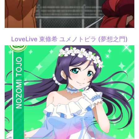
LoveLive 東條希 ユメノトビラ (夢想之門)