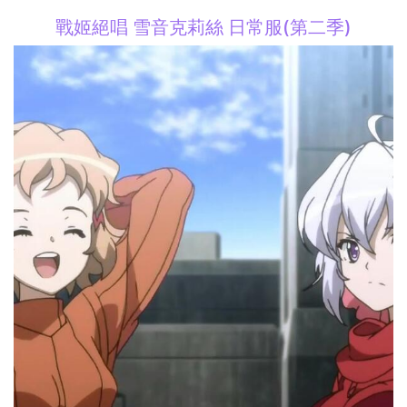
戰姬絕唱 雪音克莉絲 日常服(第二季)