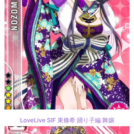
LoveLive SIF 東條希 踊り子編 舞孃