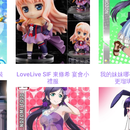
裝
LoveLive SIF 東條希 宴會小
我的妹妹哪
禮服
更瑠