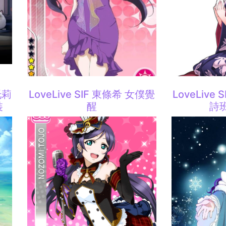
托莉
LoveLive SIF 東條希 女僕覺
LoveLive
裝
醒
詩