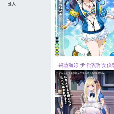
登入
碧藍航線 伊卡洛斯 女僕