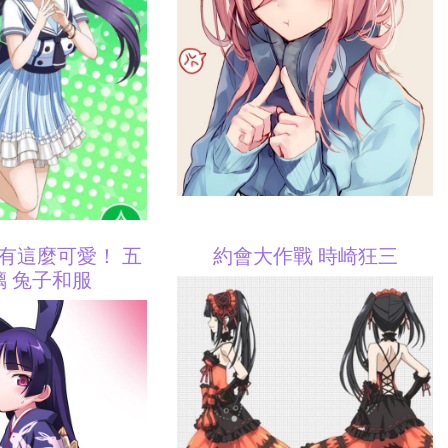
有這麼可愛！ 五
約會大作戰 時崎狂三
璃 兔子和服