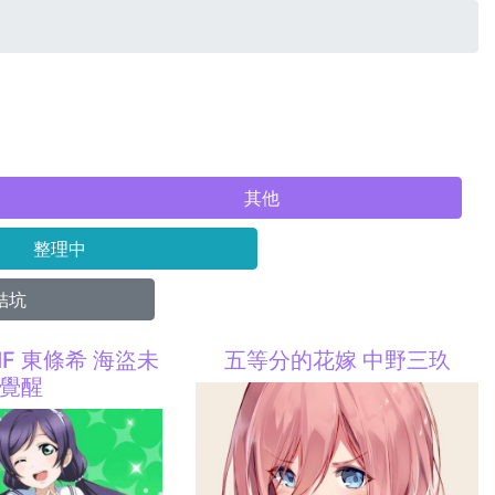
其他
整理中
結坑
 SIF 東條希 海盜未
五等分的花嫁 中野三玖
覺醒