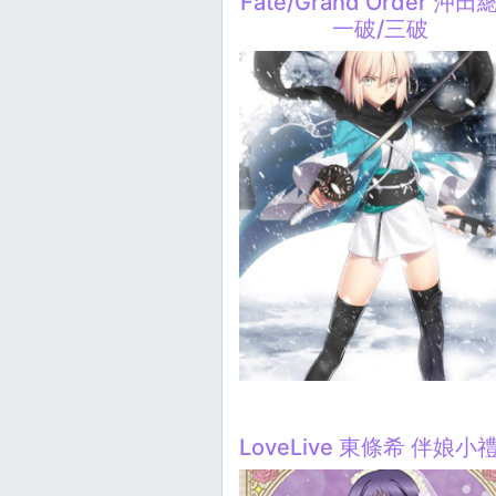
Fate/Grand Order 沖田
一破/三破
LoveLive 東條希 伴娘小