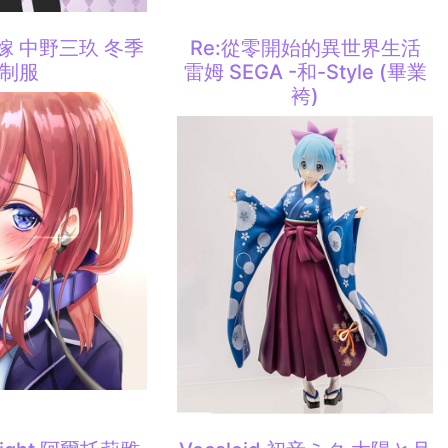
嫁 中野三玖 冬季
Re:從零開始的異世界生活
制服
雷姆 SEGA -和-Style (畢業
袴)