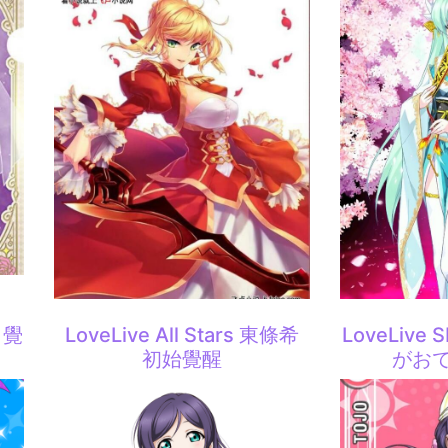
 覺
LoveLive All Stars 東條希
LoveLive
初始覺醒
がおで1