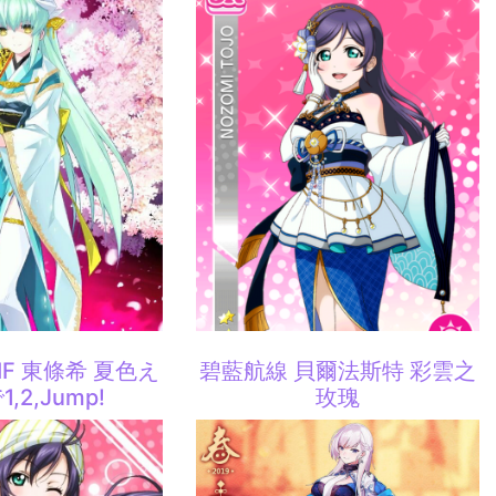
 SIF 東條希 夏色え
碧藍航線 貝爾法斯特 彩雲之
,2,Jump!
玫瑰