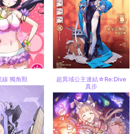
航線 獨角獸
超異域公主連結☆Re:Dive
真步