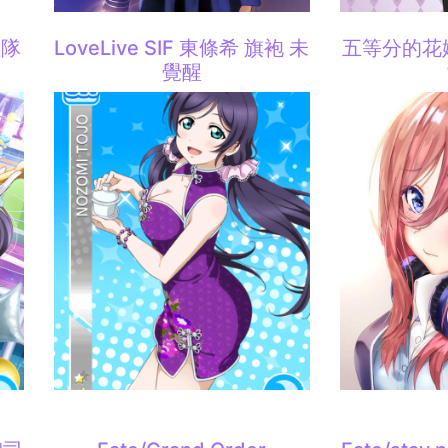
啦隊
LoveLive SIF 東條希 旗袍 未
五等分的花
覺醒