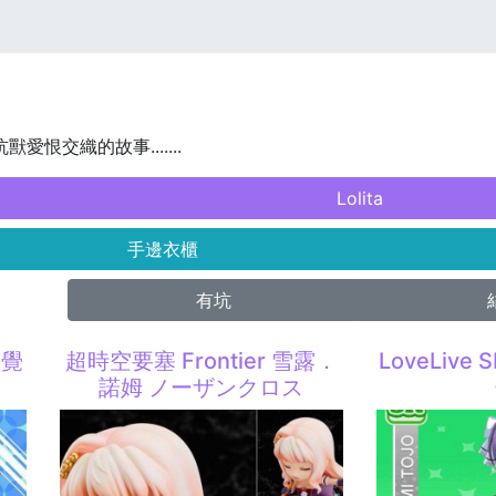
獸愛恨交織的故事.......
Lolita
手邊衣櫃
有坑
物覺
超時空要塞 Frontier 雪露．
LoveLive
諾姆 ノーザンクロス