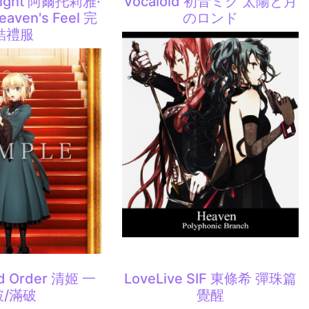
 night 阿爾托莉雅·
Vocaloid 初音ミク 太陽と月
ven's Feel 完
のロンド
結禮服
nd Order 清姬 一
LoveLive SIF 東條希 彈珠篇
破/滿破
覺醒