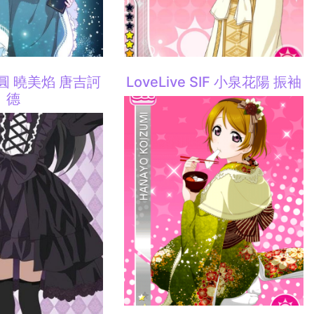
圓 曉美焰 唐吉訶
LoveLive SIF 小泉花陽 振袖
德