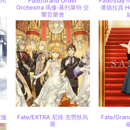
總司
Fate/Grand Order
Fate/stay
Orchestra 瑪修·基列萊特 交
潘德拉貢 Hea
響音樂會
禮服
Fate/EXTRA 尼祿·克勞狄烏
Fate/Gra
斯