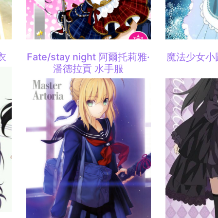
衣
Fate/stay night 阿爾托莉雅·
魔法少女小
潘德拉貢 水手服