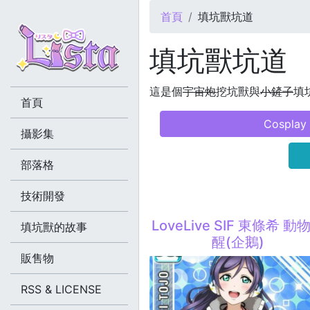
您在這裡
首頁
填坑獸坑道
填坑獸坑道
這是個
宇宙炮
挖坑獸與
小鏟子
填坑
首頁
Cosplay
攝影集
部落格
技術開發
LoveLive SIF 東條希 動
填坑獸的故事
醒(企鵝)
販售物
RSS & LICENSE