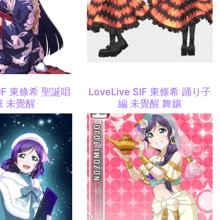
 SIF 東條希 聖誕唱
LoveLive SIF 東條希 踊り子
班 未覺醒
編 未覺醒 舞孃