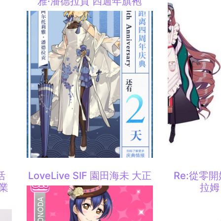
雅·潘德拉貢 四週年旗袍
活
LoveLive SIF 園田海未 大正
Re:從零
畢業
拉姆