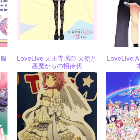
手服
LoveLive 天王寺璃奈 天使と
LoveLive A
悪魔からの招待状