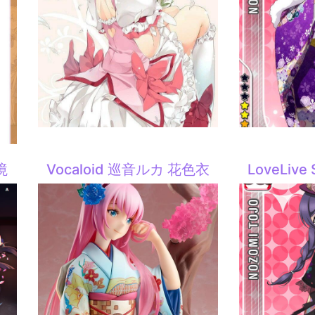
境
Vocaloid 巡音ルカ 花色衣
LoveLiv