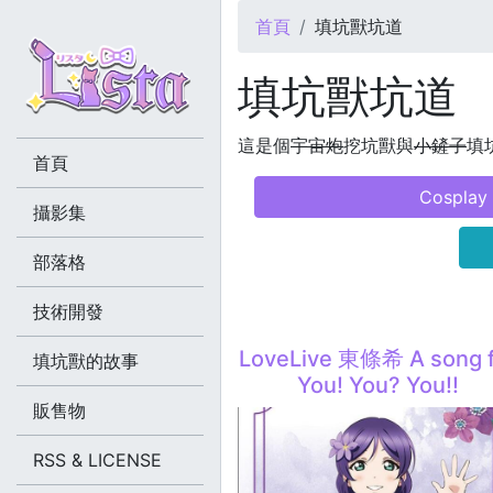
您在這裡
首頁
填坑獸坑道
填坑獸坑道
這是個
宇宙炮
挖坑獸與
小鏟子
填坑
首頁
Cosplay
攝影集
部落格
技術開發
LoveLive 東條希 A song 
填坑獸的故事
You! You? You!!
販售物
RSS & LICENSE