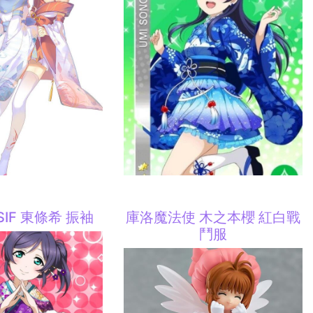
e SIF 東條希 振袖
庫洛魔法使 木之本櫻 紅白戰
鬥服