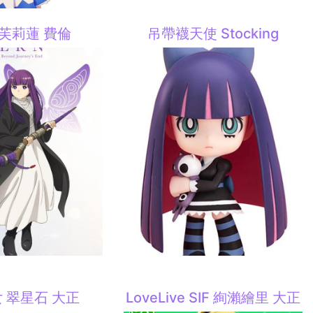
芙莉蓮 費倫
吊帶襪天使 Stocking
 翠星石 大正
LoveLive SIF 絢瀨繪里 大正