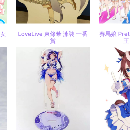
貓女
LoveLive 東條希 泳裝 一番
賽馬娘 Pret
賞
王