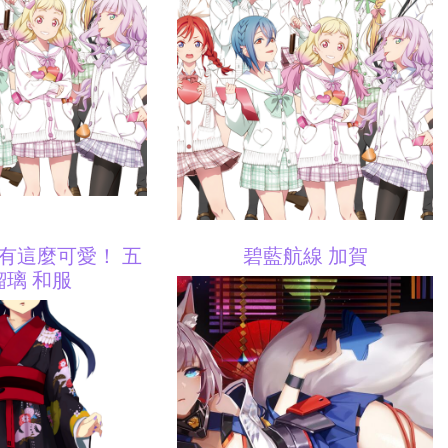
有這麼可愛！ 五
碧藍航線 加賀
瑠璃 和服