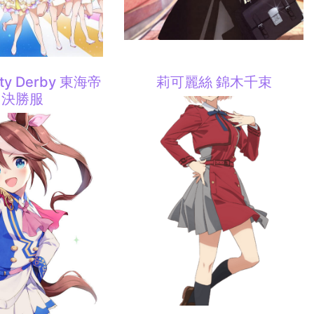
ty Derby 東海帝
莉可麗絲 錦木千束
 決勝服