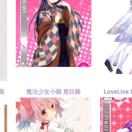
·基
魔法少女小圓 鹿目圓
LoveLiv