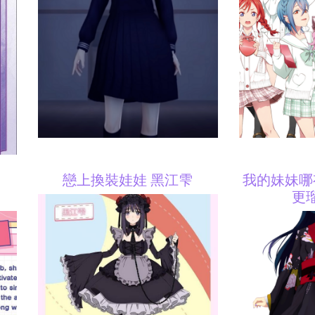
戀上換裝娃娃 黑江雫
我的妹妹哪
更