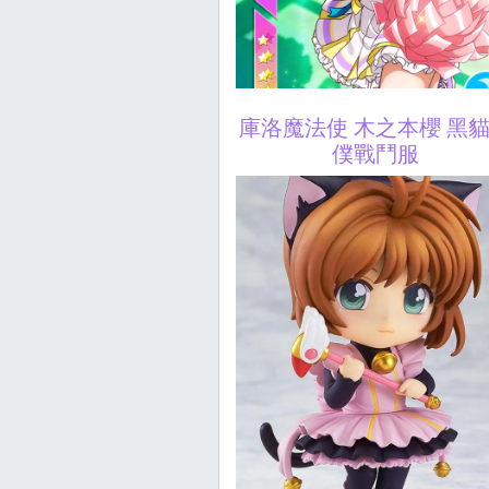
庫洛魔法使 木之本櫻 黑
僕戰鬥服