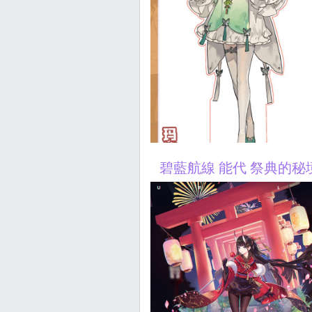
碧藍航線 能代 祭典的秘