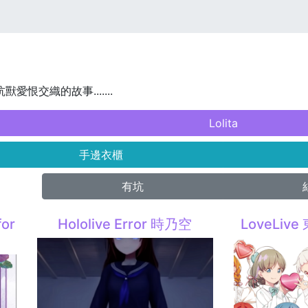
獸愛恨交織的故事.......
Lolita
手邊衣櫃
有坑
for
Hololive Error 時乃空
LoveLiv