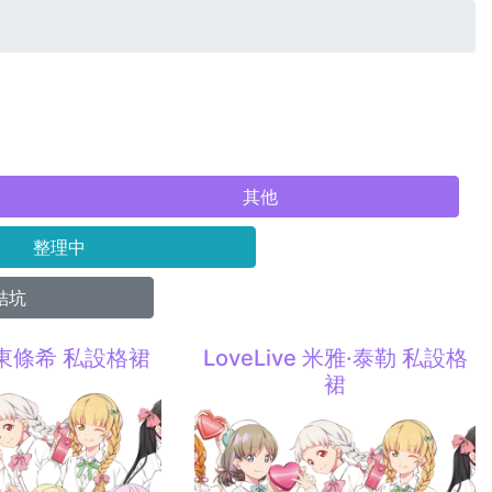
其他
整理中
結坑
e 東條希 私設格裙
LoveLive 米雅·泰勒 私設格
裙