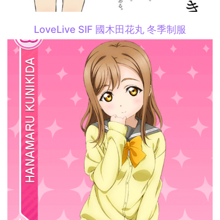
LoveLive SIF 國木田花丸 冬季制服