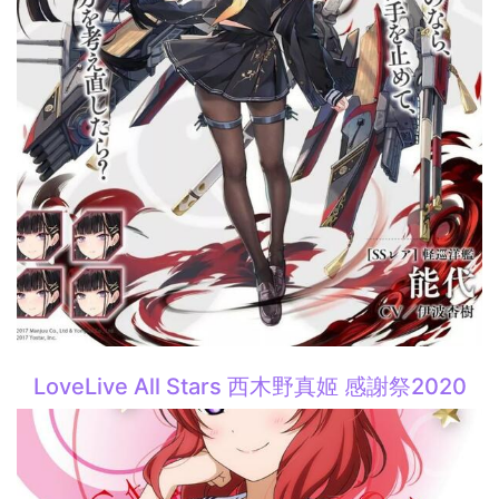
LoveLive All Stars 西木野真姬 感謝祭2020