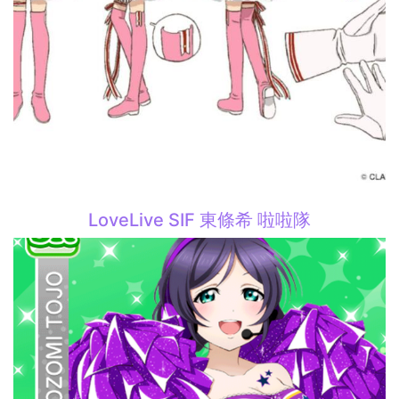
LoveLive SIF 東條希 啦啦隊