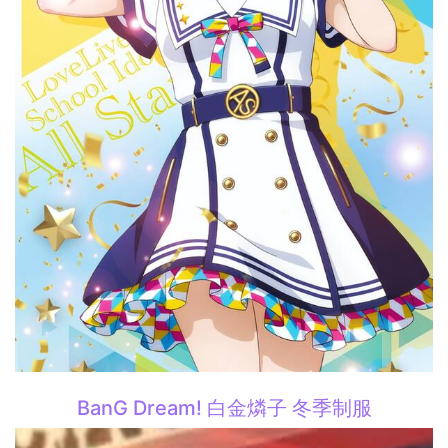
BanG Dream! 白金燐子 冬季制服