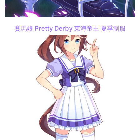
賽馬娘 Pretty Derby 東海帝王 夏季制服