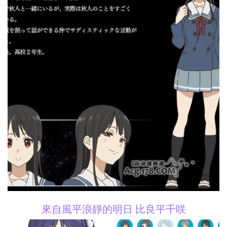
來自風平浪靜的明日 比良平千咲