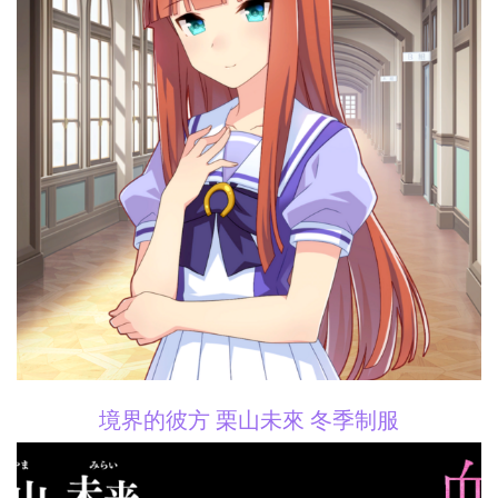
境界的彼方 栗山未來 冬季制服