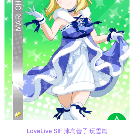
LoveLive SIF 津島善子 玩雪篇