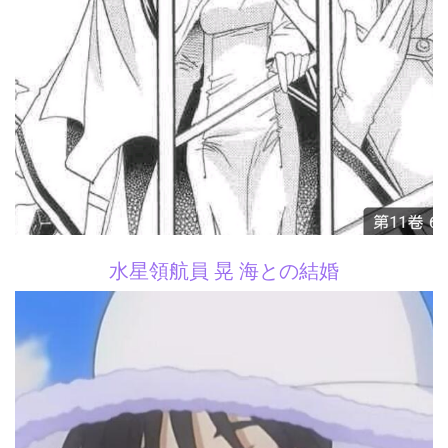
水星領航員 晃 海との結婚