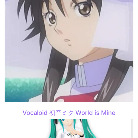
Vocaloid 初音ミク World is Mine