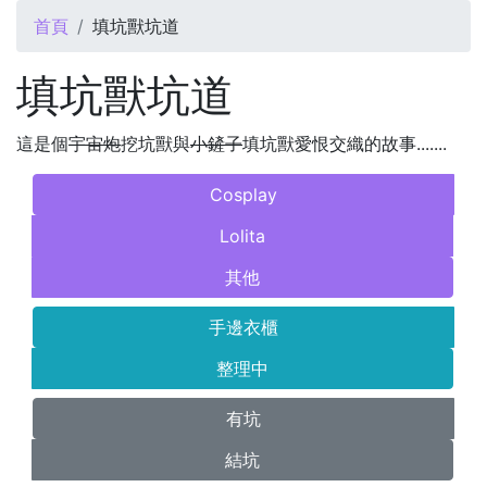
您在這裡
首頁
填坑獸坑道
填坑獸坑道
這是個
宇宙炮
挖坑獸與
小鏟子
填坑獸愛恨交織的故事.......
Cosplay
Lolita
其他
手邊衣櫃
整理中
有坑
結坑