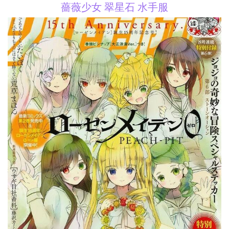
薔薇少女 翠星石 水手服