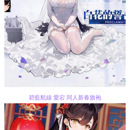
碧藍航線 愛宕 同人新春旗袍