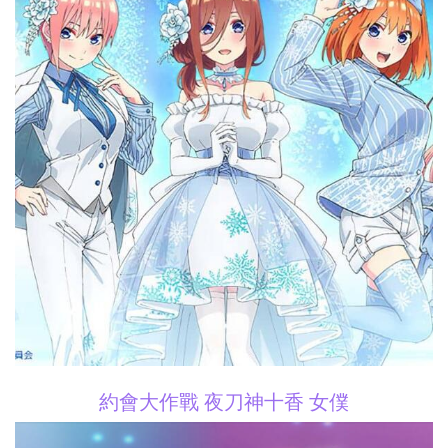
約會大作戰 夜刀神十香 女僕