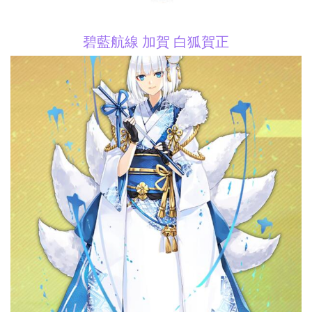
碧藍航線 加賀 白狐賀正