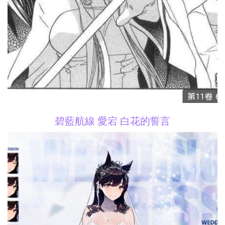
碧藍航線 愛宕 白花的誓言