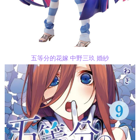
五等分的花嫁 中野三玖 婚紗