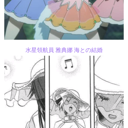
水星領航員 雅典娜 海との結婚