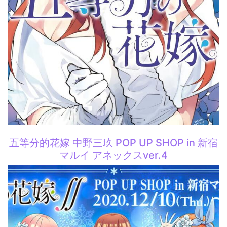
五等分的花嫁 中野三玖 POP UP SHOP in 新宿
マルイ アネックスver.4