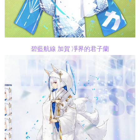
碧藍航線 加賀 凈界的君子蘭