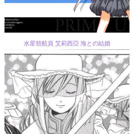
水星領航員 艾莉西亞 海との結婚