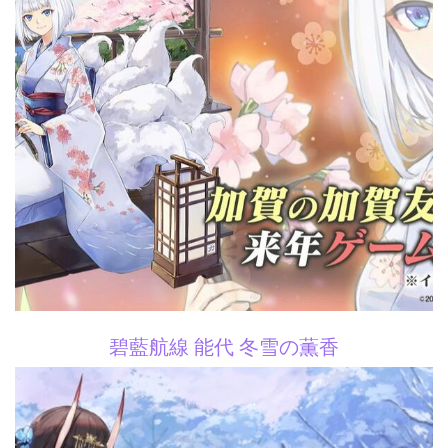
碧藍航線 能代 冬雪の薫香