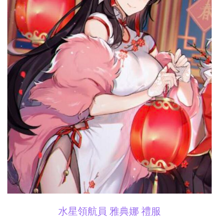
水星領航員 雅典娜 禮服