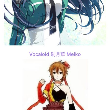
Vocaloid 剎月華 Meiko