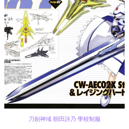
刀劍神域 朝田詩乃 學校制服