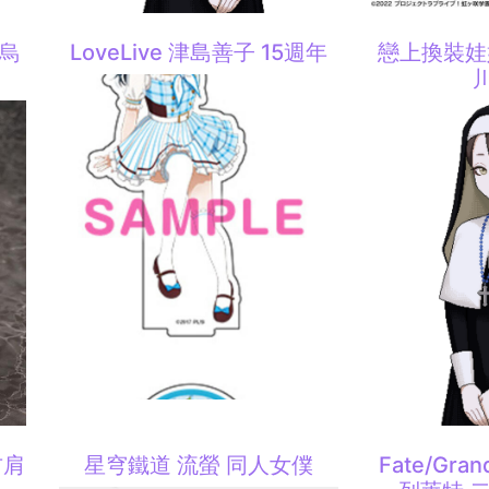
狄烏
LoveLive 津島善子 15週年
戀上換裝娃娃
右肩
星穹鐵道 流螢 同人女僕
Fate/Gra