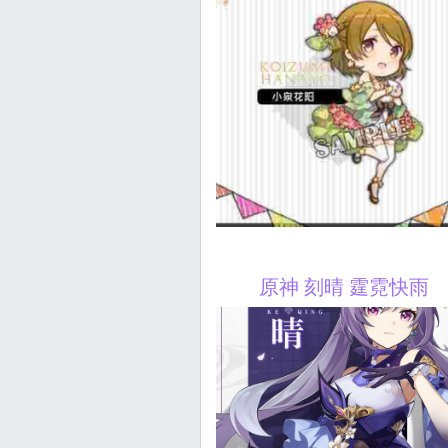
原神 刻晴 霆霓快雨