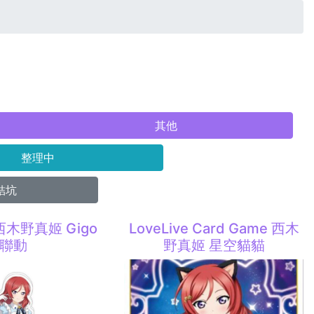
其他
整理中
結坑
e 西木野真姬 Gigo
LoveLive Card Game 西木
聯動
野真姬 星空貓貓