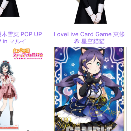
 優木雪菜 POP UP
LoveLive Card Game 東條
 in マルイ
希 星空貓貓