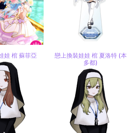
娃娃 棺 蘇菲亞
戀上換裝娃娃 棺 夏洛特 (本
多都)