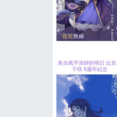
來自風平浪靜的明日 比良
千咲 5週年紀念