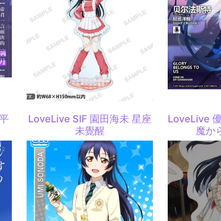
平
LoveLive SIF 園田海未 星座
LoveLiv
未覺醒
魔か