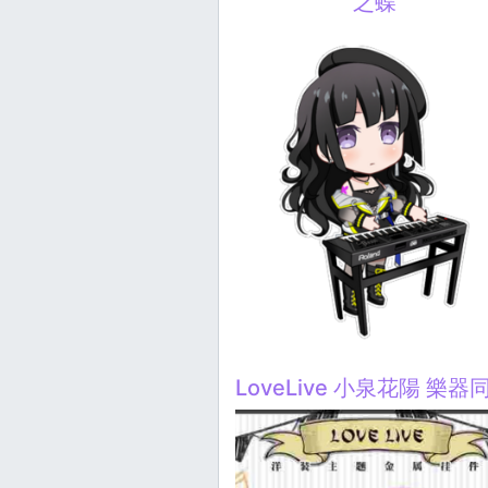
之蝶
LoveLive 小泉花陽 樂器