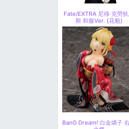
Fate/EXTRA 尼祿·克勞
斯 和服Ver. (花魁)
BanG Dream! 白金燐子 