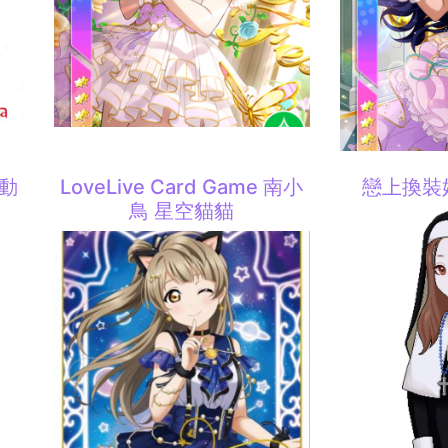
聯動
LoveLive Card Game 南小
戀上換裝
鳥 星空貓貓