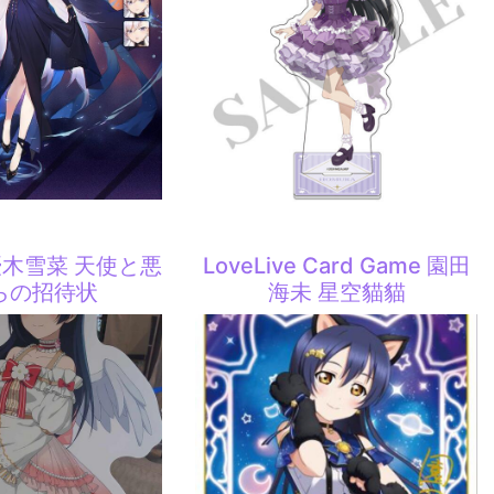
e 優木雪菜 天使と悪
LoveLive Card Game 園田
らの招待状
海未 星空貓貓