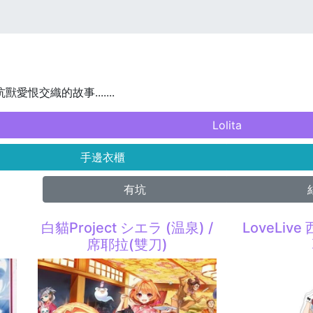
獸愛恨交織的故事.......
Lolita
手邊衣櫃
有坑
白貓Project シエラ (温泉) /
LoveLiv
席耶拉(雙刀)