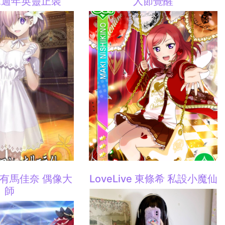
二週年英靈正裝
人節覺醒
 有馬佳奈 偶像大
LoveLive 東條希 私設小魔仙
師