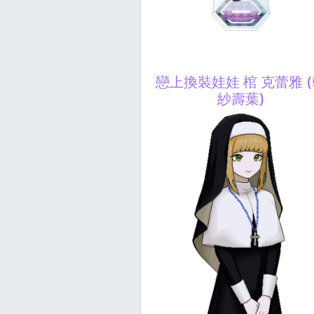
戀上換裝娃娃 棺 克蕾雅 
紗壽葉)