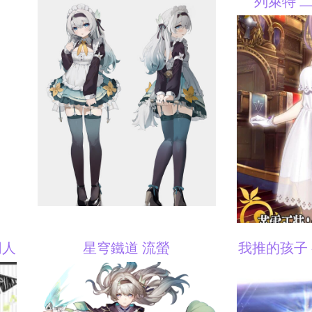
列萊特 
同人
星穹鐵道 流螢
我推的孩子