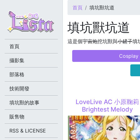
您在這裡
首頁
填坑獸坑道
填坑獸坑道
這是個
宇宙炮
挖坑獸與
小鏟子
填坑
首頁
Cosplay
攝影集
部落格
技術開發
LoveLive AC 小原鞠莉
填坑獸的故事
Brightest Melody
販售物
RSS & LICENSE