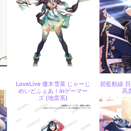
LoveLive 優木雪菜 じゃーじ
碧藍航線 
めいどふぇあ！inゲーマー
高
ズ (地雷系)