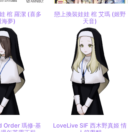
 棺 羅潔 (喜多
戀上換裝娃娃 棺 艾瑪 (姬野
川海夢)
天音)
nd Order 瑪修·基
LoveLive SIF 西木野真姬 情