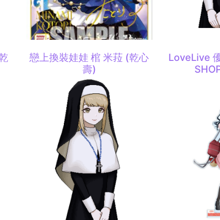
(乾
戀上換裝娃娃 棺 米菈 (乾心
LoveLive
壽)
SHOP