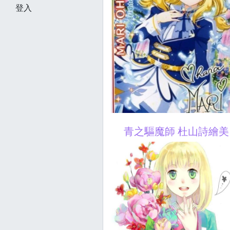
登入
青之驅魔師 杜山詩繪美