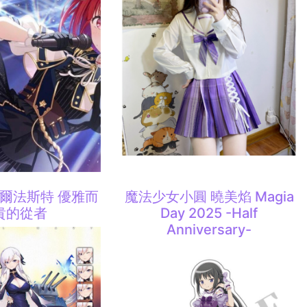
貝爾法斯特 優雅而
魔法少女小圓 曉美焰 Magia
貴的從者
Day 2025 -Half
Anniversary-