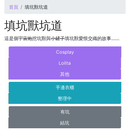
您在這裡
首頁
填坑獸坑道
填坑獸坑道
這是個
宇宙炮
挖坑獸與
小鏟子
填坑獸愛恨交織的故事.......
Cosplay
Lolita
其他
手邊衣櫃
整理中
有坑
結坑