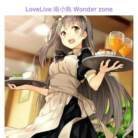
LoveLive 南小鳥 Wonder zone