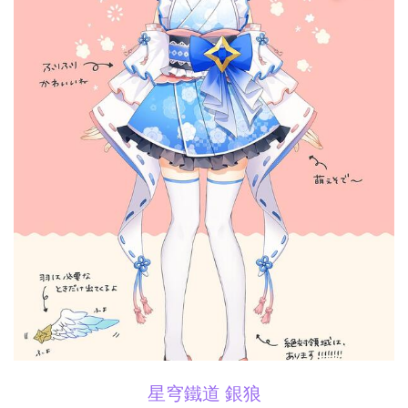
星穹鐵道 銀狼