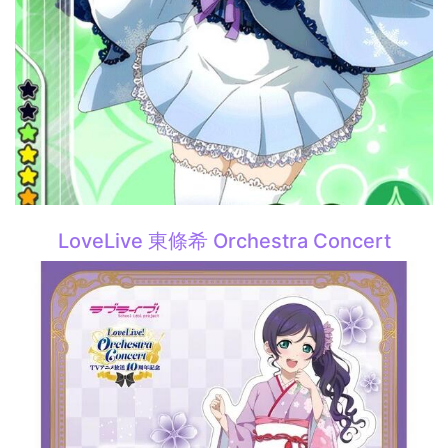
LoveLive 東條希 Orchestra Concert