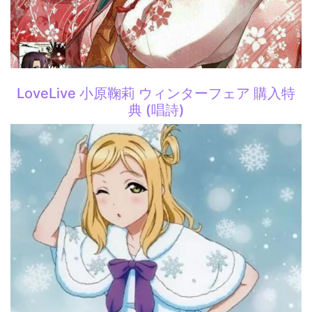
LoveLive 小原鞠莉 ウィンターフェア 購入特
典 (唱詩)