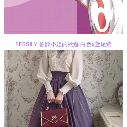
EESSILY 伯爵小姐的秋遊 白色x鳶尾紫