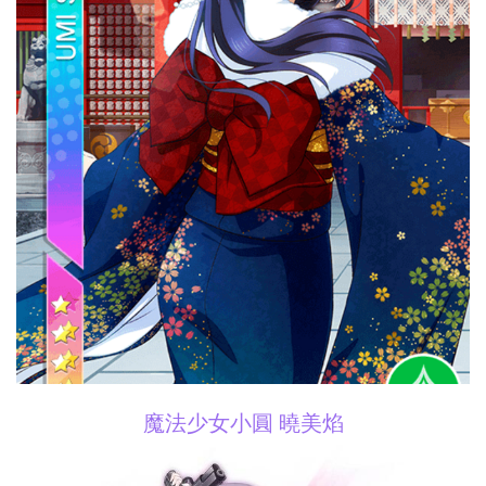
魔法少女小圓 曉美焰