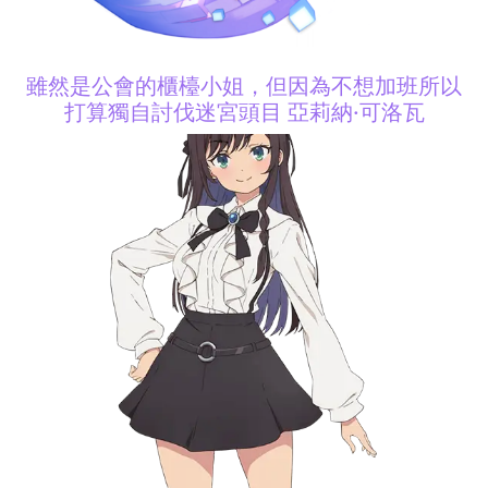
雖然是公會的櫃檯小姐，但因為不想加班所以
打算獨自討伐迷宮頭目 亞莉納·可洛瓦